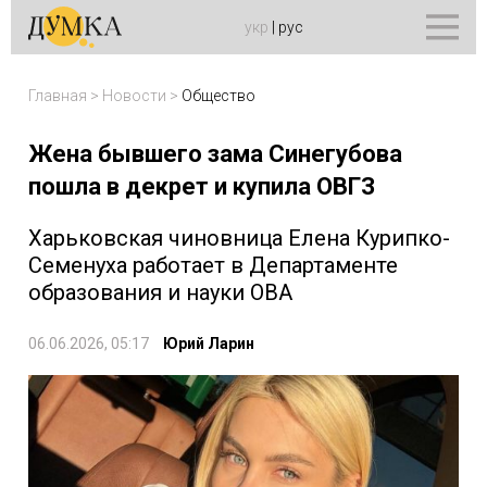
укр
|
рус
Главная
>
Новости
>
Общество
Жена бывшего зама Синегубова
пошла в декрет и купила ОВГЗ
Харьковская чиновница Елена Курипко-
Семенуха работает в Департаменте
образования и науки ОВА
06.06.2026, 05:17
Юрий Ларин