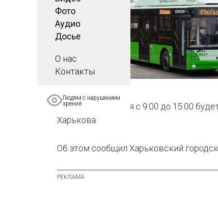
Фото
Аудио
Досье
О нас
Контакты
Фото: иллюстративное
Людям с нарушением
зрения
В Харькове 2 июня с 9.00 до 15.00 бу
Харькова.
Об этом сообщил Харьковский городско