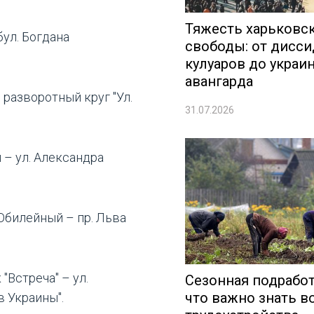
Тяжесть харьковс
бул. Богдана
свободы: от дисси
кулуаров до украи
авангарда
 разворотный круг "Ул.
31.07.2026
 – ул. Александра
 Юбилейный – пр. Льва
Встреча" – ул.
Сезонная подработ
что важно знать в
в Украины".