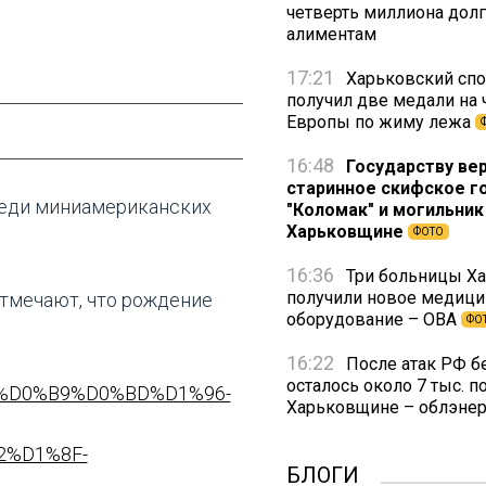
четверть миллиона долг
алиментам
17:21
Харьковский спо
получил две медали на 
Европы по жиму лежа
16:48
Государству ве
старинное скифское 
реди миниамериканских
"Коломак" и могильник
Харьковщине
ФОТО
16:36
Три больницы Х
получили новое медици
отмечают, что рождение
оборудование – ОВА
ФО
16:22
После атак РФ бе
осталось около 7 тыс. п
B0%D0%B9%D0%BD%D1%96-
Харьковщине – облэнер
%D1%8F-
БЛОГИ