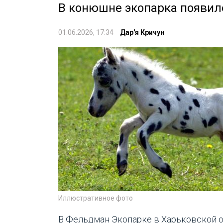
В конюшне экопарка появил
01.06.2026, 17:34
Дар'я Кричун
Иллюстративное фото
В Фельдман Экопарке в Харьковской о