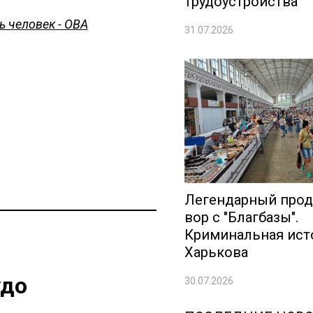
трудоустройства
ь человек - ОВА
31.07.2026
Легендарный про
вор с "Благбазы".
Криминальная ист
Харькова
удо
30.07.2026