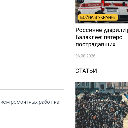
ВОЙНА В УКРАИНЕ
Россияне ударили 
Балаклее: пятеро
пострадавших
06.08.2026
СТАТЬИ
нием ремонтных работ на