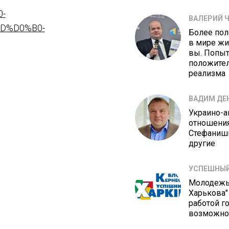
-
ВАЛЕРИЙ 
D%D0%B0-
Более по
в мире жи
вы. Попыт
положите
реализма
ВАДИМ ДЕ
Украино-а
отношения
Стефаниши
другие
УСПЕШНЫЙ
Молодежь
Харькова"
работой го
возможно