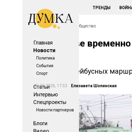
ТРЕНДЫ
ВОЙНА
Главная
>
Новости
>
Общество
В Харькове временно
Главная
Новости
известно
Политика
События
Часть троллейбусных маршр
Спорт
01.06.2026, 17:53
Елизавета Шопинская
Статьи
Интервью
Спецпроекты
Новости партнеров
Блоги
Видео