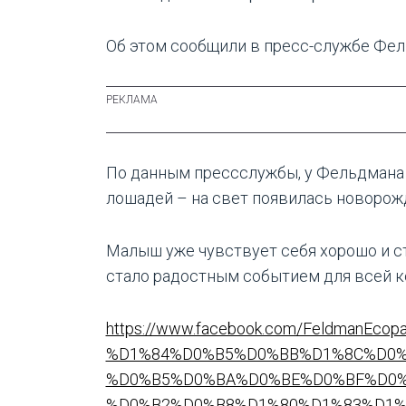
Об этом сообщили в пресс-службе Фель
По данным прессслужбы, у Фельдмана
лошадей – на свет появилась новорож
Малыш уже чувствует себя хорошо и с
стало радостным событием для всей 
https://www.facebook.com/Feldman
%D1%84%D0%B5%D0%BB%D1%8C%D0%
%D0%B5%D0%BA%D0%BE%D0%BF%D0%
%D0%B2%D0%B8%D1%80%D1%83%D1%9