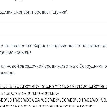
дман Экопарк, передает "Думка".
 Экопарка возле Харькова произошло пополнение с
денная кобылка.
тал новой звездочкой среди животных. Сотрудники 
команды.
Ecopark/videos/%D0%BD%D0%B0-%D1%81%D1%82%D0%
B4%D0%BC%D0%B0%D0%BD-
B0%D1%80%D0%BA-%D0%B6%D0%B8%D1%82%D1%82
4-%D1%96-%D0%B2-%D0%BD%D0%B0%D1%81-