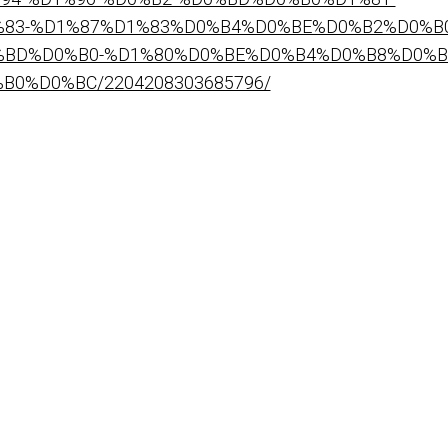
83-%D1%87%D1%83%D0%B4%D0%BE%D0%B2%D0%B0
BD%D0%B0-%D1%80%D0%BE%D0%B4%D0%B8%D0%B
0%D0%BC/2204208303685796/