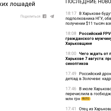
ПОСЛЕДНИЕ НОВ
ких лошадей
18:17
В Харькове буду
Поделиться
подполковника НГУ, об
получении $11 тысяч вз
18:08
Российский FPV
гражданского мужчину
Харьковщине
18:00
Чего ждать от 
Харькове 7 августа: пр
синоптиков
17:49
Российский дрон
детсад в Золочеве: кад
17:46
В июле Харьковс
перечислила в госбюдж
млн грн
ФОТО
17:41
Отец из Харьков