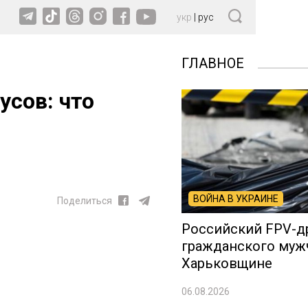
укр
|
рус
ГЛАВНОЕ
усов: что
ВОЙНА В УКРАИНЕ
Поделиться
Российский FPV-д
гражданского муж
Харьковщине
06.08.2026