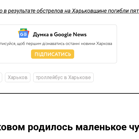
 в результате обстрелов на Харьковщине погибли пят
Харьков
троллейбус в Харькове
ковом родилось маленькое ч