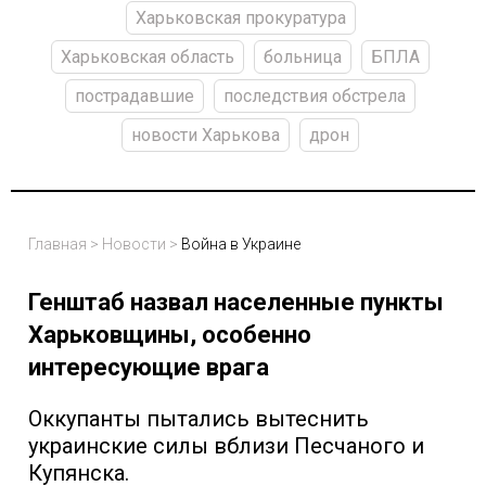
Харьковская прокуратура
Харьковская область
больница
БПЛА
пострадавшие
последствия обстрела
новости Харькова
дрон
Главная
>
Новости
>
Война в Украине
Генштаб назвал населенные пункты
Харьковщины, особенно
интересующие врага
Оккупанты пытались вытеснить
украинские силы вблизи Песчаного и
Купянска.