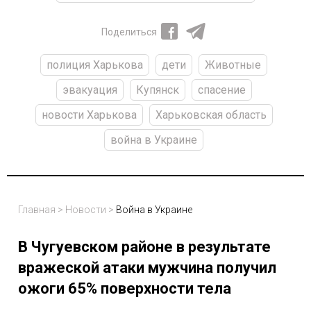
Поделиться
полиция Харькова
дети
Животные
эвакуация
Купянск
спасение
новости Харькова
Харьковская область
война в Украине
Главная
>
Новости
>
Война в Украине
В Чугуевском районе в результате
вражеской атаки мужчина получил
ожоги 65% поверхности тела