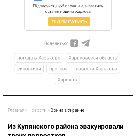
Поделиться
погода в Харькове
Харьковская область
синоптики
прогноз
новости Харькова
Харьков
Главная
>
Новости
>
Война в Украине
Из Купянского района эвакуировали
троих подростков