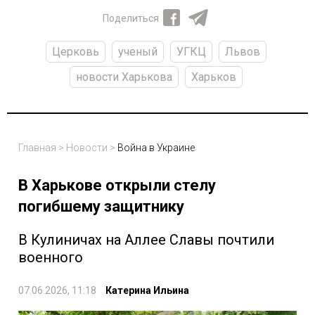
Поделиться
Церковь
ученый
УГКЦ
Львов
новости Харькова
Харьков
Главная
>
Новости
>
Война в Украине
В Харькове открыли стелу
погибшему защитнику
В Кулиничах на Аллее Славы почтили
военного
07.06.2026, 11:18
Катерина Ильина