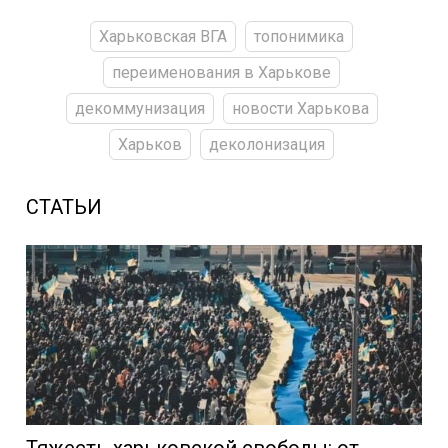
Харьковская ВГА
топонимика
переименования в Харькове
декоммунизация
новости Харькова
Харьков
деколонизация
СТАТЬИ