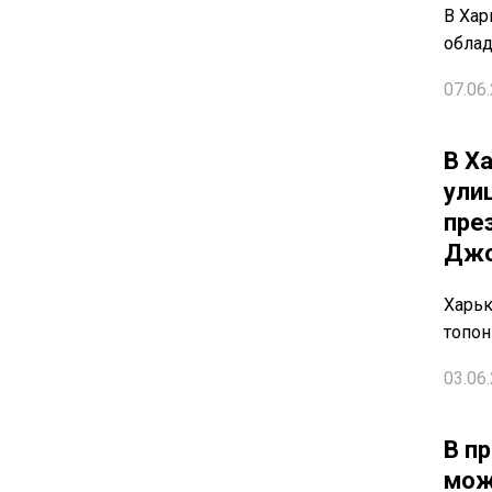
В Хар
облад
07.06.
В Х
ули
пре
Джо
Харьк
топо
03.06.
В п
мож