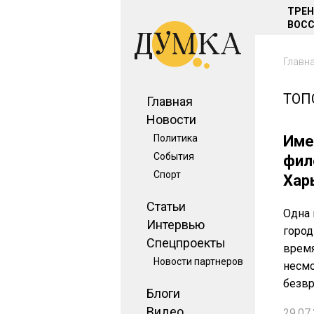
ТРЕ
ВОСС
Главн
ТОП
Главная
Новости
Политика
Име
События
фил
Спорт
Хар
Статьи
Одна 
Интервью
город
Спецпроекты
время
Новости партнеров
несмо
безв
Блоги
Видео
29.07.