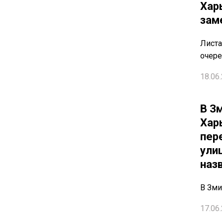
Хар
зам
Листа
очере
18.06.
В З
Хар
пер
ули
наз
В Зми
17.06.