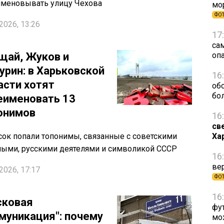
именовывать улицу Чехова
мо
ФО
2026, 13:26
17
са
щай, Жуков и
оп
урин: в Харьковской
16
асти хотят
об
бо
еименовать 13
онимов
16
св
сок попали топонимы, связанные с советскими
Ха
ыми, русскими деятелями и символикой СССР
16
ве
2026, 17:17
ФО
16
сковая
фу
муникация": почему
мо