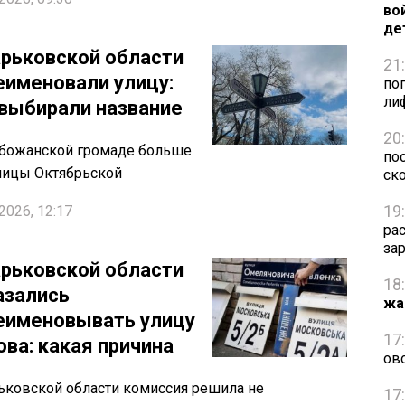
во
де
арьковской области
21
еименовали улицу:
по
ли
 выбирали название
20
обожанской громаде больше
пос
лицы Октябрьской
ск
19
2026, 12:17
ра
за
арьковской области
18
азались
жа
еименовывать улицу
17
ова: какая причина
ов
ьковской области комиссия решила не
17