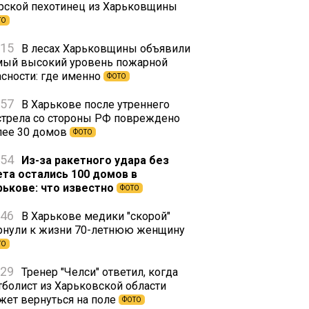
рской пехотинец из Харьковщины
ТО
:15
В лесах Харьковщины объявили
мый высокий уровень пожарной
асности: где именно
ФОТО
:57
В Харькове после утреннего
стрела со стороны РФ повреждено
лее 30 домов
ФОТО
:54
Из-за ракетного удара без
ета остались 100 домов в
рькове: что известно
ФОТО
:46
В Харькове медики "скорой"
рнули к жизни 70-летнюю женщину
ТО
:29
Тренер "Челси" ответил, когда
тболист из Харьковской области
жет вернуться на поле
ФОТО