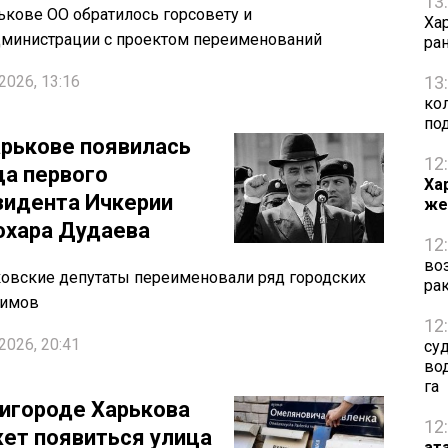
13
ькове ОО обратилось горсовету и
Ха
министрации с проектом переименований
ра
2026, 13:16
13
ко
по
арькове появилась
12
ца первого
Ха
зидента Ичкерии
же
хара Дудаева
12
во
овские депутаты переименовали ряд городских
ра
нимов
12
2026, 20:41
су
во
га
ригороде Харькова
12
ет появиться улица
ат