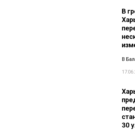
В г
Хар
пер
нес
изм
В Бал
17.06.
Хар
пре
пер
ста
30 