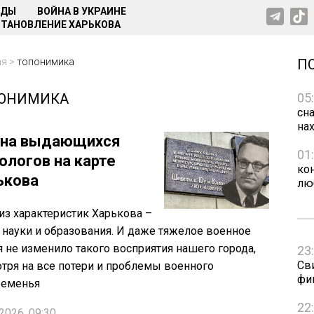
НДЫ
ВОЙНА В УКРАИНЕ
ТАНОВЛЕНИЕ ХАРЬКОВА
ая
>
топонимика
П
ОНИМИКА
05
сна
на
на выдающихся
01
ологов на карте
ко
ькова
лю
из характеристик Харькова –
 науки и образования. И даже тяжелое военное
 не изменило такого восприятия нашего города,
23
Св
тря на все потери и проблемы военного
фи
ременья
22
2026, 09:30