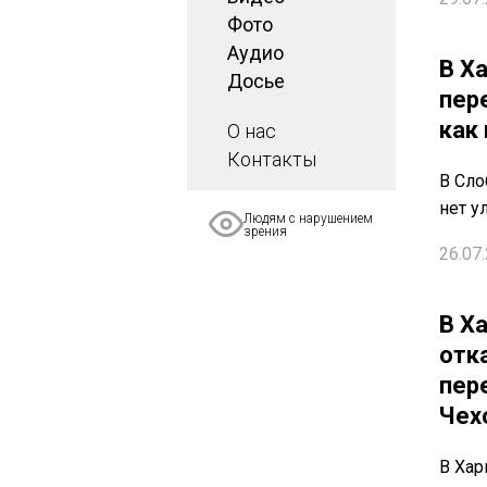
Фото
Аудио
В Х
Досье
пер
как
О нас
Контакты
В Сл
нет у
Людям с нарушением
зрения
26.07.
В Х
отк
пер
Чех
В Хар