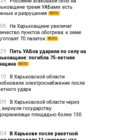
:39
Россияне атаковали село на
рьковщине тремя УАБами: есть
неные и разрушения
ФОТО
:06
На Харьковщине увеличат
личество пунктов обогрева: к зиме
дготовят 70 палаток
ФОТО
:29
Пять УАБов ударили по селу на
рьковщине: погибла 75-летняя
нщина
ФОТО
:10
В Харьковской области
зобновили электроснабжение после
кетного удара
:09
В Харьковской области через
д вернули государству
дохранилище площадью более 130
:04
В Харькове после ракетной
аки пострадали 11 человек: что