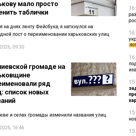
ькову мало просто
16
енить таблички
ра
ро
я на днях ленту Фейсбука, я наткнулся на
16
дной пост о переименовании харьковских улиц
ук
ФО
2026, 09:30
16
под
миевской громаде на
из
ьковщине
15
еименовали ряд
за
ц: список новых
пр
ваний
ха
15
еве и селах громады изменили названия улиц
но
2026, 16:46
15