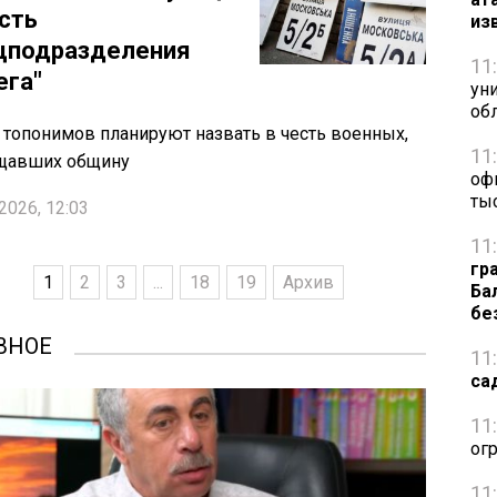
есть
из
цподразделения
11
ега"
ун
обл
 топонимов планируют назвать в честь военных,
11
щавших общину
оф
ты
2026, 12:03
11
гр
1
2
3
...
18
19
Архив
Ба
бе
ВНОЕ
11
са
11
ог
11