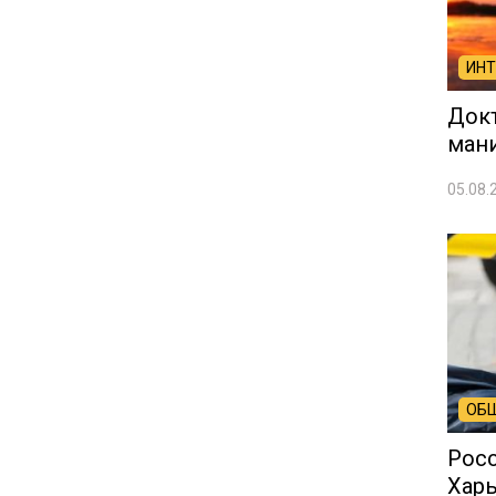
ИН
Док
ман
05.08.
ОБ
Росс
Харь