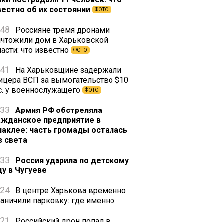
вестно об их состоянии
ФОТО
:48
Россияне тремя дронами
ичтожили дом в Харьковской
асти: что известно
ФОТО
:41
На Харьковщине задержали
ицера ВСП за вымогательство $10
с. у военнослужащего
ФОТО
:33
Армия РФ обстреляла
ажданское предприятие в
лаклее: часть громады осталась
з света
:33
Россия ударила по детскому
ду в Чугуеве
:24
В центре Харькова временно
раничили парковку: где именно
:21
Российский дрон попал в