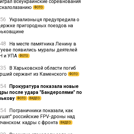
играл Всеукраинские соревнования
 скалолазанию
ФОТО
:56
Укрзализныця предупредила о
держке пригородных поездов на
рьковщине
:48
На месте памятника Ленину в
гуеве появились муралы деятелей
Н и УПА
ФОТО
:35
В Харьковской области погиб
арший сержант из Каменского
ФОТО
:54
Прокуратура показала новые
дры после удара "Бандеролями" по
рькову
ФОТО
ВИДЕО
:54
Пограничники показали, как
лушат" российские FPV-дроны над
лчанском: кадры с фронта
ВИДЕО