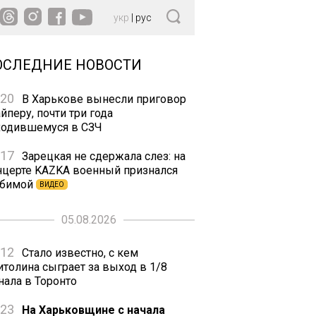
укр
|
рус
ОСЛЕДНИЕ НОВОСТИ
:20
В Харькове вынесли приговор
йперу, почти три года
ходившемуся в СЗЧ
:17
Зарецкая не сдержала слез: на
нцерте KAZKA военный признался
бимой
ВИДЕО
05.08.2026
:12
Стало известно, с кем
итолина сыграет за выход в 1/8
нала в Торонто
:23
На Харьковщине с начала