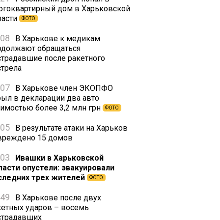
огоквартирный дом в Харьковской
ласти
ФОТО
:08
В Харькове к медикам
одолжают обращаться
страдавшие после ракетного
стрела
:07
В Харькове член ЭКОПФО
рыл в декларации два авто
оимостью более 3,2 млн грн
ФОТО
:05
В результате атаки на Харьков
вреждено 15 домов
:03
Ивашки в Харьковской
ласти опустели: эвакуировали
следних трех жителей
ФОТО
:49
В Харькове после двух
кетных ударов – восемь
страдавших