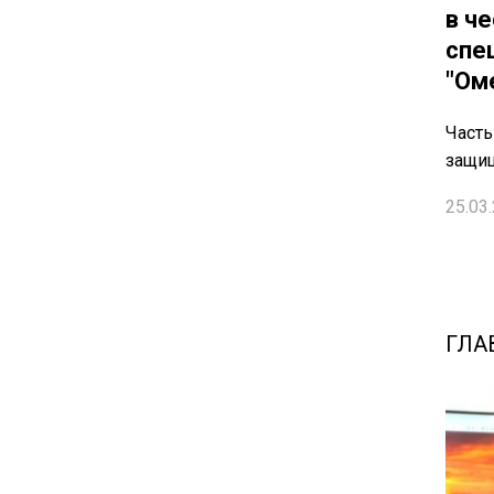
в ч
спе
"Ом
Часть
защи
25.03.
ГЛА