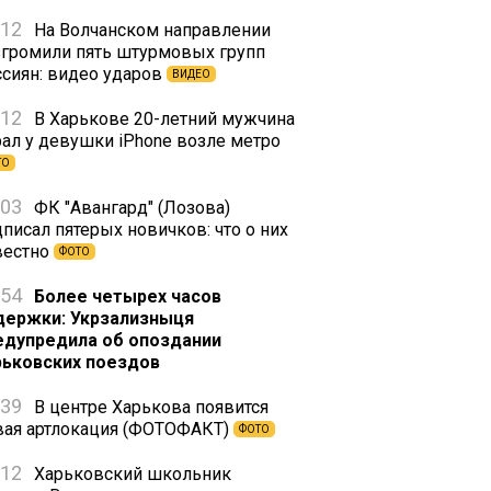
:12
На Волчанском направлении
згромили пять штурмовых групп
ссиян: видео ударов
ВИДЕО
:12
В Харькове 20-летний мужчина
рал у девушки iPhone возле метро
ТО
:03
ФК "Авангард" (Лозова)
писал пятерых новичков: что о них
вестно
ФОТО
:54
Более четырех часов
держки: Укрзализныця
едупредила об опоздании
рьковских поездов
:39
В центре Харькова появится
вая артлокация (ФОТОФАКТ)
ФОТО
:12
Харьковский школьник