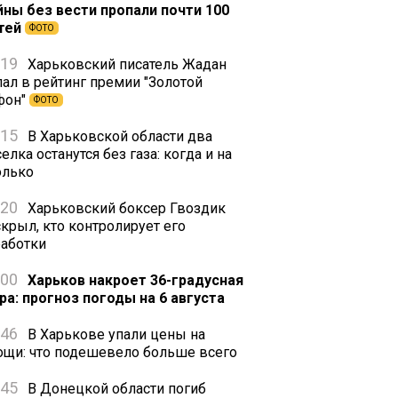
йны без вести пропали почти 100
тей
ФОТО
:19
Харьковский писатель Жадан
пал в рейтинг премии "Золотой
фон"
ФОТО
:15
В Харьковской области два
елка останутся без газа: когда и на
олько
:20
Харьковский боксер Гвоздик
скрыл, кто контролирует его
работки
:00
Харьков накроет 36-градусная
ра: прогноз погоды на 6 августа
:46
В Харькове упали цены на
ощи: что подешевело больше всего
:45
В Донецкой области погиб