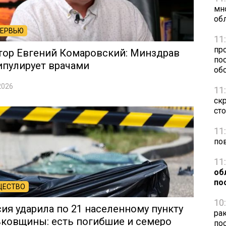
мн
об
ТЕРВЬЮ
11
пр
тор Евгений Комаровский: Минздрав
по
ипулирует врачами
об
2026
11
ск
ст
11
по
11
об
по
ЩЕСТВО
10
ия ударила по 21 населенному пункту
ра
ковщины: есть погибшие и семеро
по