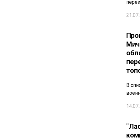
пере
21.07.
Про
Мич
обл
пер
топ
В спи
военн
14.07.
"Ла
ком