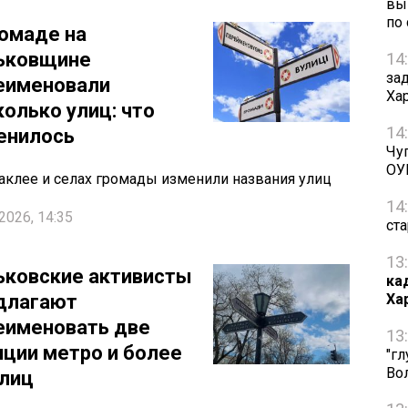
вы
по
ромаде на
ьковщине
14
за
еименовали
Ха
колько улиц: что
14
енилось
Чу
ОУ
аклее и селах громады изменили названия улиц
14
2026, 14:35
ст
13
ьковские активисты
ка
длагают
Ха
еименовать две
13
нции метро и более
"г
Во
улиц