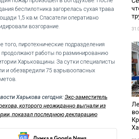
Се
один пожар произошел в Богодухове. После
чт
дания беспилотника загорелась сухая трава
тр
лощади 1,5 кв.м. Спасатели оперативно
идировали возгорание.
31.
е того, пиротехнические подразделения
 продолжают работы по разминированию
итории Харьковщины. За сутки специалисты
ли и обезвредили 75 взрывоопасных
метов.
вости Харькова сегодня:
Экс-заместитель
Ле
рехова, которого неожиданно выгнали из
во
рии, показал последнюю декларацию
Кр
Ха