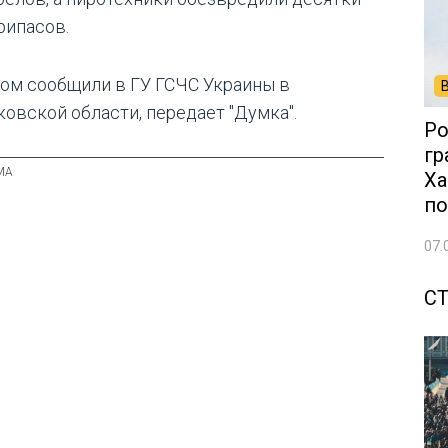
рипасов.
том сообщили в ГУ ГСЧС Украины в
ковской области, передает "Думка".
Ро
гр
Ха
по
07.
С