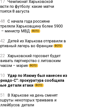
:17
Чемпионат Харьковской
асти по футболу: какие матчи
тоятся 8 августа
:48
С начала года россияне
стреляли Харьковщину более 5900
з – министр МВД
ФОТО
:42
Детей из Харькова отправили в
ортивный лагерь во Франции
ФОТО
:22
Харьковский горсовет будет
звивать партнерство с литовским
унасом – мэрия
ФОТО
:10
Удар по Изюму был нанесен из
орнадо-С": прокуратура сообщила
вые детали атаки
ФОТО
:51
В Харькове на день сменят
ршруты некоторых трамваев и
оллейбусов: детали