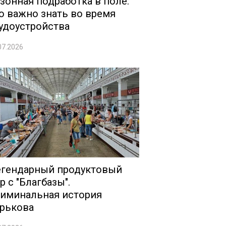
зонная подработка в поле:
о важно знать во время
удоустройства
07.2026
гендарный продуктовый
р с "Благбазы".
иминальная история
рькова