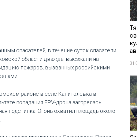
Тя
св
ку
ав
анным спасателей, в течение суток спасатели
ковской области дважды выезжали на
31.
идацию пожаров, вызванных российскими
релами.
юмском районе в селе Капитолевка в
льтате попадания FPV-дрона загорелась
ная подстилка. Огонь охватил площадь около
.