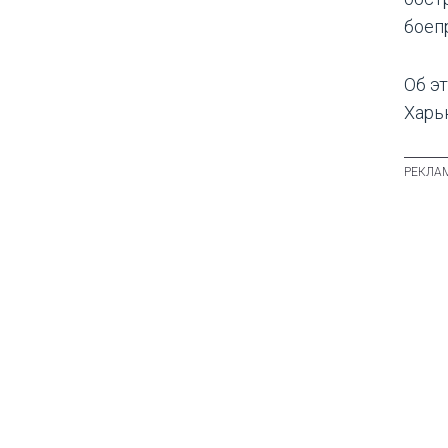
боеп
Об э
Харь