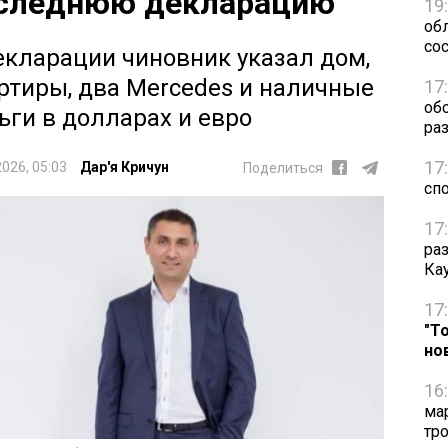
следнюю декларацию
19
обл
сос
екларации чиновник указал дом,
ртиры, два Mercedes и наличные
17
об
ьги в долларах и евро
ра
17
2026, 05:03
Дар'я Кричун
Поделиться
сп
17
ра
Ка
17
"Т
но
16
ма
тр