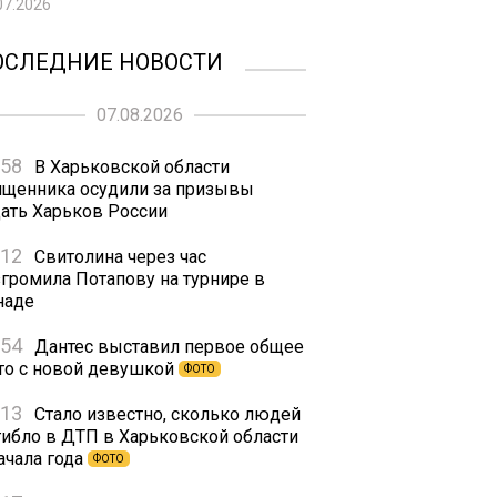
07.2026
ОСЛЕДНИЕ НОВОСТИ
07.08.2026
:58
В Харьковской области
ященника осудили за призывы
дать Харьков России
:12
Свитолина через час
згромила Потапову на турнире в
наде
:54
Дантес выставил первое общее
то с новой девушкой
ФОТО
:13
Стало известно, сколько людей
гибло в ДТП в Харьковской области
ачала года
ФОТО