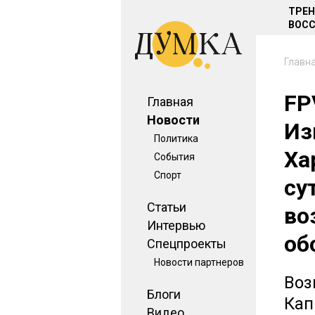
ТРЕ
ВОСС
Главн
FP
Главная
Новости
Из
Политика
Ха
События
Спорт
су
Статьи
во
Интервью
об
Спецпроекты
Новости партнеров
Воз
Блоги
Кап
Видео