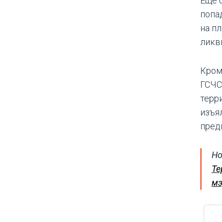
Еще 
попа
на п
ликв
Кром
ГСЧС
терр
изъя
пред
Но
Те
мэ