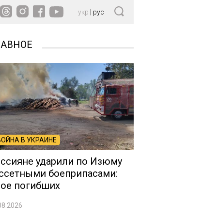
укр
|
рус
ЛАВНОЕ
ВОЙНА В УКРАИНЕ
ссияне ударили по Изюму
ссетными боеприпасами:
ое погибших
08.2026