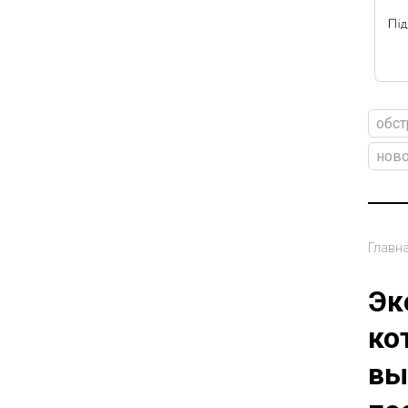
обст
ново
Главн
Эк
ко
вы