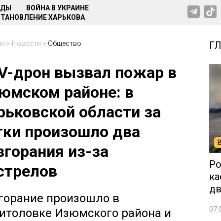
НДЫ
ВОЙНА В УКРАИНЕ
ТАНОВЛЕНИЕ ХАРЬКОВА
ая
>
Новости
>
Общество
Г
V-дрон вызвал пожар в
юмском районе: в
рьковской области за
тки произошло два
згорания из-за
Ро
стрелов
ка
дв
горание произошло в
07.
итоловке Изюмского района и