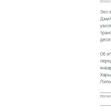
Иллюс
Экс-
Дмит
увол
тран
деся
Об э
пере
январ
Харь
Липо