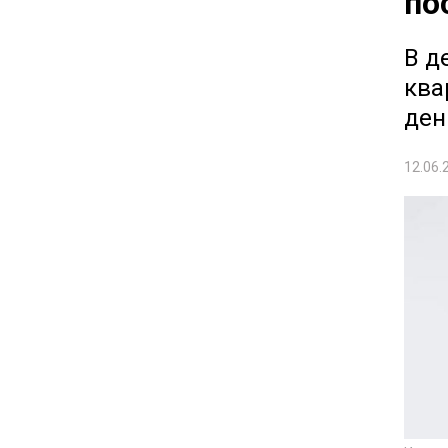
по
В д
ква
ден
12.06.