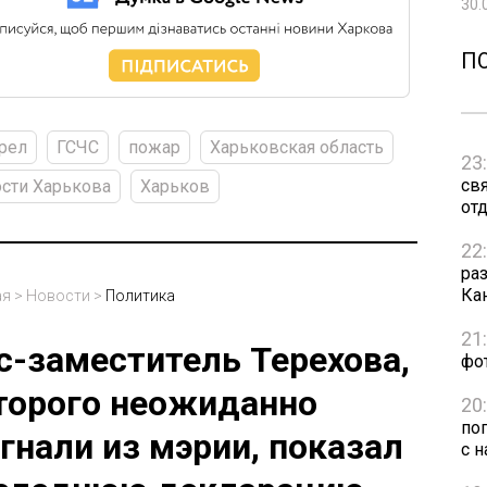
30.
П
рел
ГСЧС
пожар
Харьковская область
23
св
сти Харькова
Харьков
от
22
ра
Ка
ая
>
Новости
>
Политика
21
с-заместитель Терехова,
фо
торого неожиданно
20
по
гнали из мэрии, показал
с н