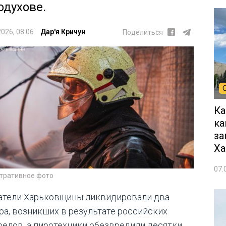
одухове.
2026, 08:06
Дар'я Кричун
Поделиться
Ка
ка
за
Ха
07.
тративное фото
атели Харьковщины ликвидировали два
ра, возникших в результате российских
релов, а пиротехники обезвредили десятки