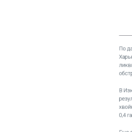
По д
Харь
ликв
обст
В Из
резу
хвой
0,4 га