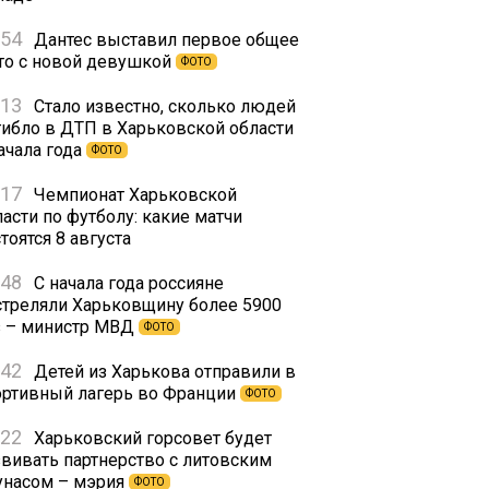
:54
Дантес выставил первое общее
то с новой девушкой
ФОТО
:13
Стало известно, сколько людей
гибло в ДТП в Харьковской области
ачала года
ФОТО
:17
Чемпионат Харьковской
асти по футболу: какие матчи
тоятся 8 августа
:48
С начала года россияне
стреляли Харьковщину более 5900
з – министр МВД
ФОТО
:42
Детей из Харькова отправили в
ортивный лагерь во Франции
ФОТО
:22
Харьковский горсовет будет
звивать партнерство с литовским
унасом – мэрия
ФОТО