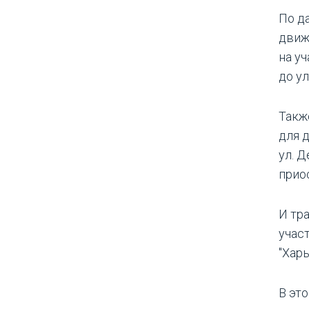
По д
движ
на уч
до ул
Такж
для 
ул. 
прио
И тр
участ
"Хар
В эт