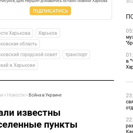
30.
П
05
сти Харькова
Харьков
му
"бр
ковская область
01
ковский городской совет
транспорт
в "
вай в Харькове
Ха
23
ая
>
Новости
>
Война в Украине
св
от
али известны
22
селенные пункты
ра
Ка