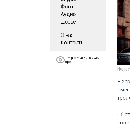
Фото
Аудио
Досье
О нас
Контакты
Людям с нарушением
зрения
Иллюс
В Хар
смен
трол
Об э
совет