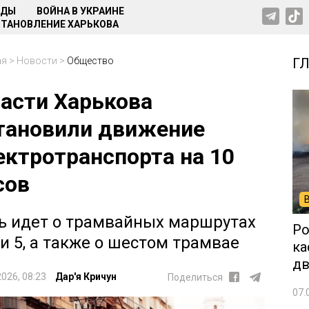
НДЫ
ВОЙНА В УКРАИНЕ
ТАНОВЛЕНИЕ ХАРЬКОВА
ая
>
Новости
>
Общество
Г
части Харькова
тановили движение
ектротранспорта на 10
сов
ь идет о трамвайных маршрутах
Ро
и 5, а также о шестом трамвае
ка
дв
2026, 08:23
Дар'я Кричун
Поделиться
07.