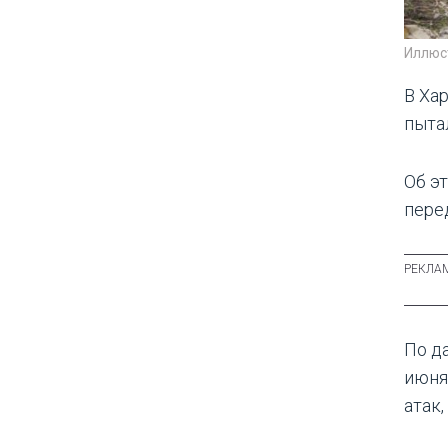
Иллюс
В Ха
пыта
Об э
пере
По д
июня
атак