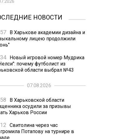
07.2026
ОСЛЕДНИЕ НОВОСТИ
:57
В Харькове академии дизайна и
зыкальному лицею продолжили
онь"
:34
Новый игровой номер Мудрика
Челси": почему футболист из
рьковской области выбрал №43
07.08.2026
:58
В Харьковской области
ященника осудили за призывы
дать Харьков России
:12
Свитолина через час
згромила Потапову на турнире в
наде