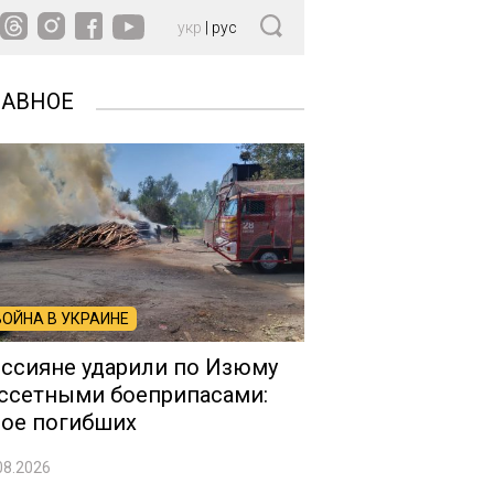
укр
|
рус
ЛАВНОЕ
ВОЙНА В УКРАИНЕ
ссияне ударили по Изюму
ссетными боеприпасами:
ое погибших
08.2026