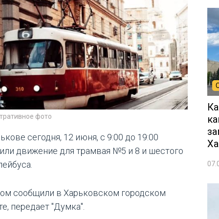
Ка
тративное фото
ка
за
ькове сегодня, 12 июня, с 9:00 до 19:00
Ха
или движение для трамвая №5 и 8 и шестого
лейбуса.
07.
том сообщили в Харьковском городском
е, передает "Думка".