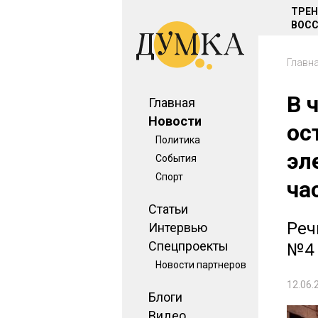
ТРЕ
ВОСС
Главн
В 
Главная
Новости
ос
Политика
эл
События
Спорт
ча
Статьи
Реч
Интервью
Спецпроекты
№4 
Новости партнеров
12.06.
Блоги
Видео