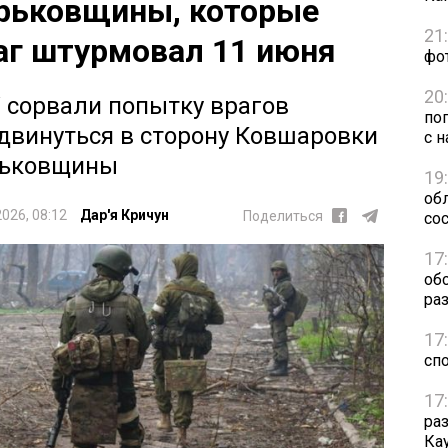
рьковщины, которые
21
аг штурмовал 11 июня
фо
20
 сорвали попытку врагов
по
двинуться в сторону Ковшаровки
с н
рьковщины
19
обл
2026, 08:12
Дар'я Кричун
Поделиться
сос
17
об
ра
17
сп
17
ра
Ка