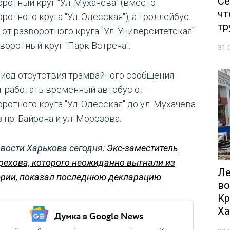
Се
оротный круг "Ул. Мухачева" (вместо
чт
ротного круга "Ул. Одесская"), а троллейбус
тр
 от разворотного круга "Ул. Университетская"
воротный круг "Парк Встреча".
31.
риод отсутствия трамвайного сообщения
т работать временный автобус от
ротного круга "Ул. Одесская" до ул. Мухачева
 пр. Байрона и ул. Морозова.
вости Харькова сегодня:
Экс-заместитель
рехова, которого неожиданно выгнали из
Ле
рии, показал последнюю декларацию
во
Кр
Ха