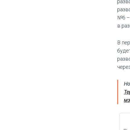
разв
разво
№6 –
в раз
В пе
буде
разво
через
Но
Те
мэ