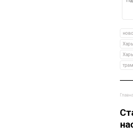
ново
Харь
Харь
трам
Главн
Ст
на