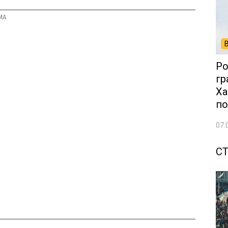
Ро
гр
Ха
по
07.
С