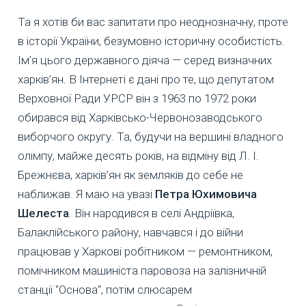
Та я хотів би вас запитати про неоднозначну, проте
в історії України, безумовно історичну особистість.
Ім’я цього державного діяча — серед визначних
харків’ян. В Інтернеті є дані про те, що депутатом
Верховної Ради УРСР він з 1963 по 1972 роки
обирався від Харківсько-Червонозаводського
виборчого округу. Та, будучи на вершині владного
олімпу, майже десять років, на відміну від Л. І.
Брежнєва, харків’ян як земляків до себе не
наближав. Я маю на увазі
Петра Юхимовича
Шелеста
. Він народився в селі Андріївка,
Балаклійського району, навчався і до війни
працював у Харкові робітником — ремонтником,
помічником машиніста паровоза на залізничній
станції "Основа", потім слюсарем