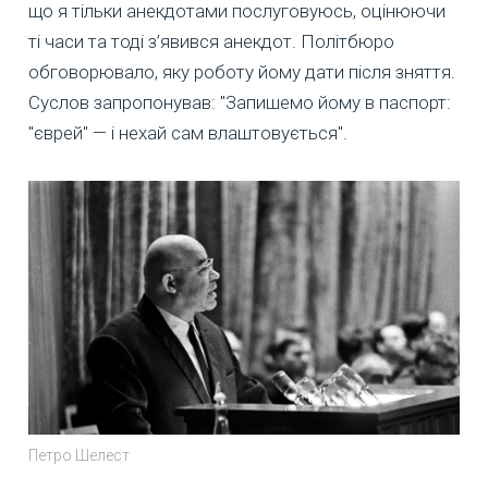
що я тільки анекдотами послуговуюсь, оцінюючи
ті часи та тоді з’явився анекдот. Політбюро
обговорювало, яку роботу йому дати після зняття.
Суслов запропонував: "Запишемо йому в паспорт:
"єврей" — і нехай сам влаштовується".
Петро Шелест