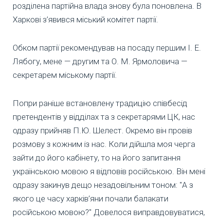
розділена партійна влада знову була поновлена. В
Харкові з’явився міський комітет партії.
Обком партії рекомендував на посаду першим І. Е.
Лябогу, мене — другим та О. М. Ярмоловича —
секретарем міському партії.
Попри раніше встановлену традицію співбесід
претендентів у відділах та з секретарями ЦК, нас
одразу прийняв П.Ю. Шелест. Окремо він провів
розмову з кожним із нас. Коли дійшла моя черга
зайти до його кабінету, то на його запитання
українською мовою я відповів російською. Він мені
одразу закинув дещо незадовільним тоном: "А з
якого це часу харків’яни почали балакати
російською мовою?" Довелося виправдовуватися,