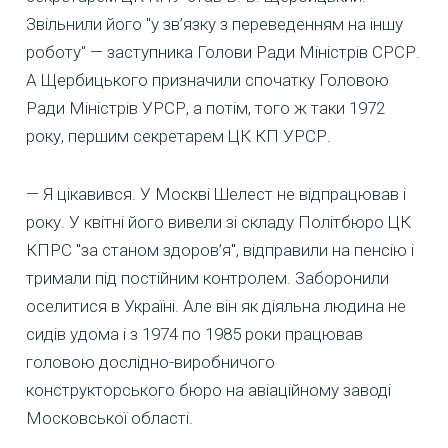
Звільнили його "у зв’язку з переведенням на іншу
роботу" — заступника Голови Ради Міністрів СРСР.
А Щербицького призначили спочатку Головою
Ради Міністрів УРСР, а потім, того ж таки 1972
року, першим секретарем ЦК КП УРСР.
— Я цікавився. У Москві Шелест не відпрацював і
року. У квітні його вивели зі складу Політбюро ЦК
КПРС "за станом здоров’я", відправили на пенсію і
тримали під постійним контролем. Заборонили
оселитися в Україні. Але він як діяльна людина не
сидів удома і з 1974 по 1985 роки працював
головою дослідно-виробничого
конструкторського бюро на авіаційному заводі
Московської області.