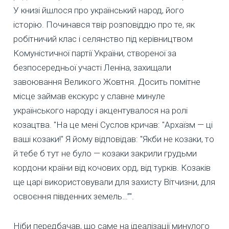
У книзі йшлося про український народ, його
історію. Починався твір розповіддю про те, як
робітничий клас і селянство під керівництвом
Комуністичної партії України, створеної за
безпосередньої участі Леніна, захищали
завоювання Великого Жовтня. Досить помітне
місце займав екскурс у славне минуле
українського народу і акцентувалося на ролі
козацтва. "На це мені Суслов кричав: "Архаїзм — ці
ваші козаки!" Я йому відповідав: "Якби не козаки, то
й тебе б тут не було — козаки закрили грудьми
кордони країни від кочових орд, від турків. Козаків
ще царі використовували для захисту Вітчизни, для
освоєння південних земель…”".
Ніби передбачав, що саме на ідеалізації минулого