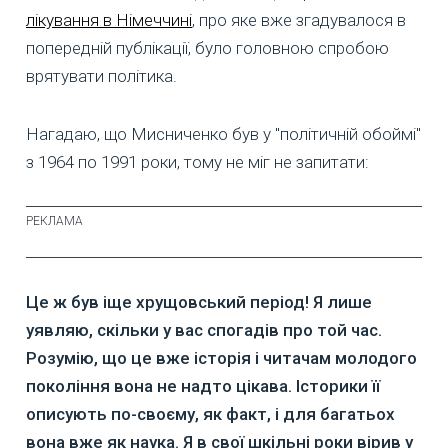
лікування в Німеччині
, про яке вже згадувалося в
попередній публікації, було головною спробою
врятувати політика.
Нагадаю, що Мисниченко був у "політичній обоймі"
з 1964 по 1991 роки, тому не міг не запитати:
Це ж був іще хрущовський період! Я лише
уявляю, скільки у вас спогадів про той час.
Розумію, що це вже історія і читачам молодого
покоління вона не надто цікава. Історики її
описують по-своєму, як факт, і для багатьох
вона вже як наука. Я в свої шкільні роки вірив у