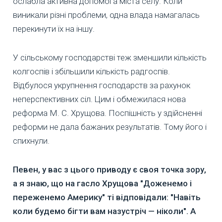
ослабла активна допомога міста селу. Коли
виникали різні проблеми, одна влада намагалась
перекинути їх на іншу.
У сільському господарстві теж зменшили кількість
колгоспів і збільшили кількість радгоспів.
Відбулося укрупнення господарств за рахунок
неперспективних сіл. Цим і обмежилася нова
реформа М. С. Хрущова. Поспішність у здійсненні
реформи не дала бажаних результатів. Тому його і
спихнули.
Певен, у вас з цього приводу є своя точка зору,
а я знаю, що на гасло Хрущова "Доженемо і
переженемо Америку" ті відповідали: "Навіть
коли будемо бігти вам назустріч — ніколи". А