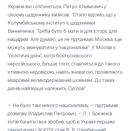
України він і спіткнеться, Петро Юхимович у
своєму щоденнику записав: "Стало відомо, що у
Колумбійському інституті є щоденники
Винниченка. Треба було б мати їх для історії, для
нащадків. Але думаю, це не підтримає Москва, іще
можуть звинуватити у "націоналізмі”. У Москві є
"політичні діячі”, котрі бояться всього
неросійського, більше того, ставляться до такого
з певною недовірою, навіть зневагою, проявляють
махровий великодержавний шовінізм. До таких
діячів найперше належить Суслов".
— Не було там ніякого націоналізму, — підтримав
розмову Владислав Петрович. – Л. І. Брежнєв
хотів бачити і все зробив, щоб в Україні першим
секретарем ЦК КПУ став В. В. Щербицький.