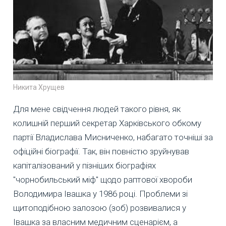
Никита Хрущев
Для мене свідчення людей такого рівня, як
колишній перший секретар Харківського обкому
партії Владислава Мисниченко, набагато точніші за
офіційні біографії. Так, він повністю зруйнував
капіталізований у пізніших біографіях
"чорнобильський міф" щодо раптової хвороби
Володимира Івашка у 1986 році. Проблеми зі
щитоподібною залозою (зоб) розвивалися у
Івашка за власним медичним сценарієм, а