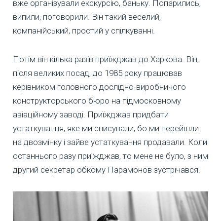
вже організували екскурсію, баньку. Попарились,
випили, поговорили. Він такий веселий,
компанійський, простий у спілкуванні.
Потім він кілька разів приїжджав до Харкова. Він,
після великих посад, до 1985 року працював
керівником головного дослідно-виробничого
конструкторського бюро на підмосковному
авіаційному заводі. Приїжджав придбати
устаткування, яке ми списували, бо ми перейшли
на двозмінку і зайве устаткування продавали. Коли
останнього разу приїжджав, то мене не було, з ним
другий секретар обкому Парамонов зустрічався.