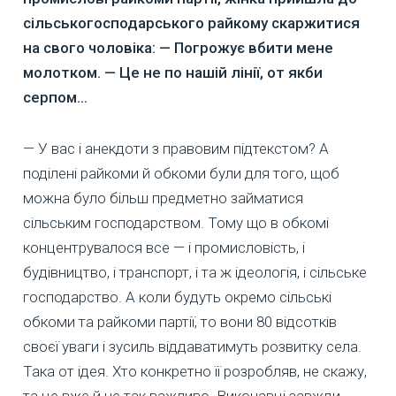
сільськогосподарського райкому скаржитися
на свого чоловіка: — Погрожує вбити мене
молотком. — Це не по нашій лінії, от якби
серпом...
— У вас і анекдоти з правовим підтекстом? А
поділені райкоми й обкоми були для того, щоб
можна було більш предметно займатися
сільським господарством. Тому що в обкомі
концентрувалося все — і промисловість, і
будівництво, і транспорт, і та ж ідеологія, і сільське
господарство. А коли будуть окремо сільські
обкоми та райкоми партії, то вони 80 відсотків
своєї уваги і зусиль віддаватимуть розвитку села.
Така от ідея. Хто конкретно її розробляв, не скажу,