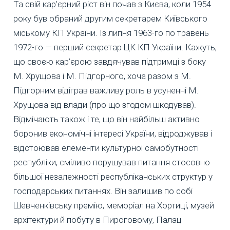
Та свій кар’єрний ріст він почав з Києва, коли 1954
року був обраний другим секретарем Київського
міському КП України. Із липня 1963-го по травень
1972-го — перший секретар ЦК КП України. Кажуть,
що своєю кар’єрою завдячував підтримці з боку
М. Хрущова і М. Підгорного, хоча разом з М.
Підгорним відіграв важливу роль в усуненні М.
Хрущова від влади (про що згодом шкодував).
Відмічають також і те, що він найбільш активно
боронив економічні інтересі України, відроджував і
відстоював елементи культурної самобутності
республіки, сміливо порушував питання стосовно
більшої незалежності республіканських структур у
господарських питаннях. Він залишив по собі
Шевченківську премію, меморіал на Хортиці, музей
архітектури й побуту в Пироговому, Палац