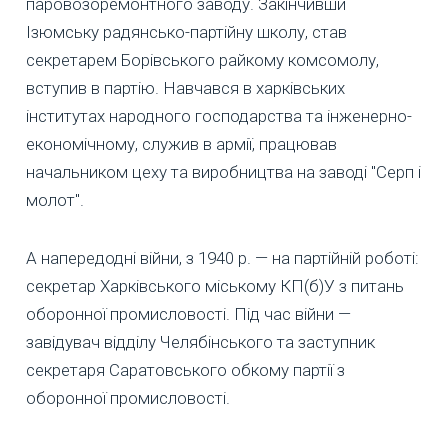
паровозоремонтного заводу. Закінчивши
Ізюмську радянсько-партійну школу, став
секретарем Борівського райкому комсомолу,
вступив в партію. Навчався в харківських
інститутах народного господарства та інженерно-
економічному, служив в армії, працював
начальником цеху та виробництва на заводі "Серп і
молот".
А напередодні війни, з 1940 р. — на партійній роботі:
секретар Харківського міському КП(б)У з питань
оборонної промисловості. Під час війни —
завідувач відділу Челябінського та заступник
секретаря Саратовського обкому партії з
оборонної промисловості.