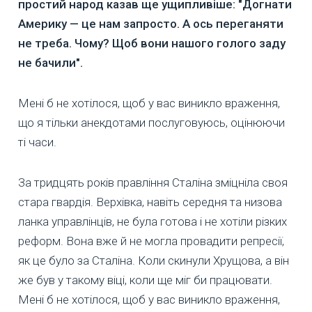
простий народ казав ще ущипливіше: "Догнати
Америку — це нам запросто. А ось переганяти
не треба. Чому? Щоб вони нашого голого заду
не бачили".
Мені б не хотілося, щоб у вас виникло враження,
що я тільки анекдотами послуговуюсь, оцінюючи
ті часи.
За тридцять років правління Сталіна зміцніла своя
стара гвардія. Верхівка, навіть середня та низова
ланка управлінців, не була готова і не хотіли різких
реформ. Вона вже й не могла провадити репресії,
як це було за Сталіна. Коли скинули Хрущова, а він
же був у такому віці, коли ще міг би працювати.
Мені б не хотілося, щоб у вас виникло враження,