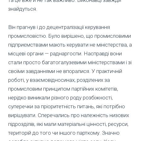
та це вже й не так важливо. Виконавці завжди
знайдуться.
Він прагнув і до децентралізації керування
промисловістю. Було вирішено, що промисловими
підприємствами мають керувати не міністерства, а
місцеві органи — раднаргоспи. Насправді вони
стали просто багатогалузевими міністерствами і зі
своїми завданнями не впоралися. У практичній
роботі, у взаємовідносинах, розділених за
промисловим принципом партійних комітетів,
нерідко виникали різного роду розбіжності,
суперечки за пріоритетність питань, які потрібно
вирішувати. Сперечались про належність низових
підрозділів, які мали матеріальні цінності, ресурси,
територій до того чи іншого парткому. Значно