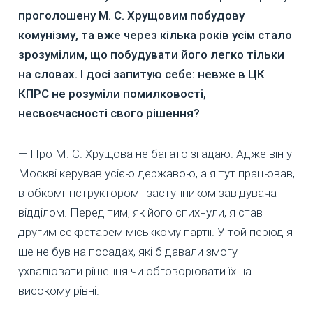
проголошену М. С. Хрущовим побудову
комунізму, та вже через кілька років усім стало
зрозумілим, що побудувати його легко тільки
на словах. І досі запитую себе: невже в ЦК
КПРС не розуміли помилковості,
несвоєчасності свого рішення?
— Про М. С. Хрущова не багато згадаю. Адже він у
Москві керував усією державою, а я тут працював,
в обкомі інструктором і заступником завідувача
відділом. Перед тим, як його спихнули, я став
другим секретарем міськкому партії. У той період я
ще не був на посадах, які б давали змогу
ухвалювати рішення чи обговорювати їх на
високому рівні.