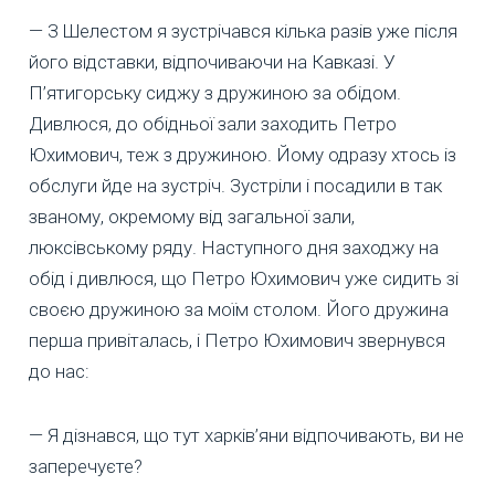
— З Шелестом я зустрічався кілька разів уже після
його відставки, відпочиваючи на Кавказі. У
П’ятигорську сиджу з дружиною за обідом.
Дивлюся, до обідньої зали заходить Петро
Юхимович, теж з дружиною. Йому одразу хтось із
обслуги йде на зустріч. Зустріли і посадили в так
званому, окремому від загальної зали,
люксівському ряду. Наступного дня заходжу на
обід і дивлюся, що Петро Юхимович уже сидить зі
своєю дружиною за моїм столом. Його дружина
перша привіталась, і Петро Юхимович звернувся
до нас:
— Я дізнався, що тут харків’яни відпочивають, ви не
заперечуєте?