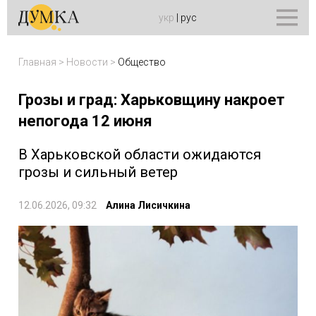
укр
|
рус
Главная
>
Новости
>
Общество
Грозы и град: Харьковщину накроет
непогода 12 июня
В Харьковской области ожидаются
грозы и сильный ветер
12.06.2026, 09:32
Алина Лисичкина