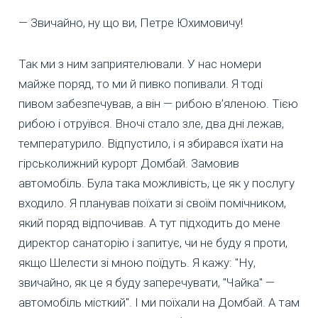
— Звичайно, ну що ви, Петре Юхимовичу!
Так ми з ним заприятелювали. У нас номери
майже поряд, то ми й пивко попивали. Я тоді
пивом забезпечував, а він — рибою в’яленою. Тією
рибою і отруївся. Вночі стало зле, два дні лежав,
температурило. Відпустило, і я збирався їхати на
гірськолижний курорт Домбай. Замовив
автомобіль. Була така можливість, це як у послугу
входило. Я планував поїхати зі своїм помічником,
який поряд відпочивав. А тут підходить до мене
директор санаторію і запитує, чи не буду я проти,
якщо Шелести зі мною поїдуть. Я кажу: "Ну,
звичайно, як це я буду заперечувати, "Чайка" —
автомобіль місткий". І ми поїхали на Домбай. А там