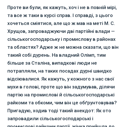
Проте ви були, як кажуть, хоч і не в повній мірі,
та все ж таки в курсі справ. І справді, з цього
хочеться сміятися, але що ж мав на меті М. С.
Хрущов, запроваджуючи дві партійні влади —
сільськогосподарську і промислову в районах
та областях? Адже ж не можна сказати, що він
такий собі дурень. На владний Олімп, тим
більше за Сталіна, випадкові люди не
потрапляли, на таких посадах дурні швидко
відсіювалися. Як кажуть, у кожного з нас свої
мухи в голові, проте що він задумував, ділячи
партію на промислові й сільськогосподарські
райкоми та обкоми, чим він це обґрунтовував?
Пригадую, ходив тоді такий анекдот: Як ото
запровадили сільськогосподарські і
промислові райкоми партії, жінка прийшла до