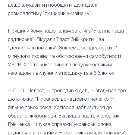
дещо злукавити і пообіцяти, що надалі
розмовлятиму "як щирий українець".
Пришили йому націоналізм за книгу "Україна наша
радянська". Піддали її партійній критиці за
"ідеологічні помилки". Зокрема, за "ідеалізацію"
минулого України та обстоювання самобутності
УРСР. Хоч та книга вийшла не дуже великим
накладом, її вилучили з продажу та з бібліотек.
— П. Ю. Шелест, — провадив я далі, — згадував про
цю книжку: "Писалась вона довго і нелегко —
більше трьох років. Хотілося наблизитися до
образної живої мови. Заглядав навіть у словник
Грінченка — шукав справжні українські слова,
радився із фахівцями — економістами, істориками".