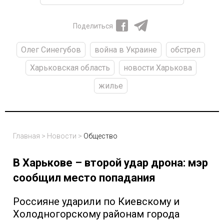
Поделиться
Олег Синегубов
война в Украине
обстрел
Харьковская область
новости Харькова
жилье
Главная
>
Новости
>
Общество
В Харькове – второй удар дрона: мэр
сообщил место попадания
Россияне ударили по Киевскому и
Холодногорскому районам города