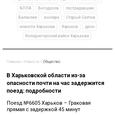
БПЛА
Богодухов
пострадавшие
Балаклея
зоопарк
Старый Салтов
новости Харькова
Харьков
дрон
Холодногорский район Харькова
Главная
>
Новости
>
Общество
В Харьковской области из-за
опасности почти на час задержится
поезд: подробности
Поезд №6605 Харьков – Граковая
прямая с задержкой 45 минут