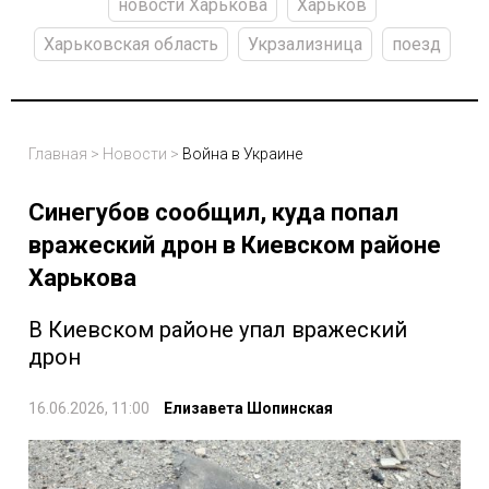
новости Харькова
Харьков
Харьковская область
Укрзализница
поезд
Главная
>
Новости
>
Война в Украине
Синегубов сообщил, куда попал
вражеский дрон в Киевском районе
Харькова
В Киевском районе упал вражеский
дрон
16.06.2026, 11:00
Елизавета Шопинская