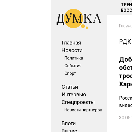
ТРЕ
ВОСС
Главн
РДК
Главная
Новости
Политика
Доб
События
обс
Спорт
тро
Хар
Статьи
Интервью
Росси
Спецпроекты
видео
Новости партнеров
30.05.
Блоги
Видео