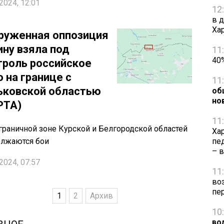
2024, 12:01
12
в 
Ха
руженная оппозиция
ину взяла под
11
40
троль российское
 на границе с
11
ьковской областью
об
но
РТА)
11
граничной зоне Курской и Белгородской областей
Ха
олжаются бои
пе
– 
2024, 07:57
11
во
пе
1
2
Архив
10
во