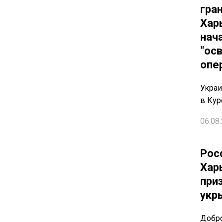
гра
Хар
нач
"ос
опе
Украи
в Кур
06.08.
Рос
Хар
при
укр
Добро