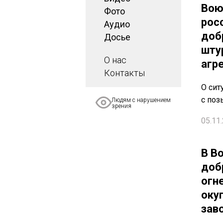
Вою
Фото
рос
Аудио
доб
Досье
шту
О нас
агр
Контакты
О сит
с поз
Людям с нарушением
зрения
05.11.
В В
доб
огн
оку
зав