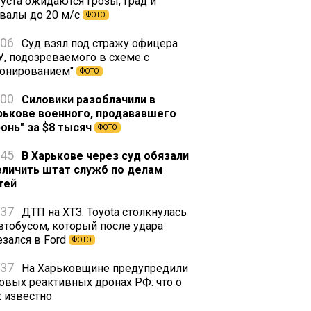
густа ожидаются грозы, град и
валы до 20 м/с
ФОТО
:06
Суд взял под стражу офицера
У, подозреваемого в схеме с
ронированием"
ФОТО
:00
Силовики разоблачили в
рькове военного, продававшего
ронь" за $8 тысяч
ФОТО
:45
В Харькове через суд обязали
еличить штат служб по делам
тей
:37
ДТП на ХТЗ: Toyota столкнулась
автобусом, который после удара
езался в Ford
ФОТО
:37
На Харьковщине предупредили
новых реактивных дронах РФ: что о
х известно