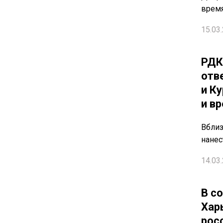
время
15.03.
РДК
отв
и К
и в
Вблиз
нанес
14.03.
В с
Хар
рос