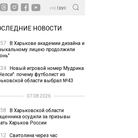
укр
|
рус
ОСЛЕДНИЕ НОВОСТИ
:57
В Харькове академии дизайна и
зыкальному лицею продолжили
онь"
:34
Новый игровой номер Мудрика
Челси": почему футболист из
рьковской области выбрал №43
07.08.2026
:58
В Харьковской области
ященника осудили за призывы
дать Харьков России
:12
Свитолина через час