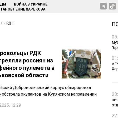
НДЫ
ВОЙНА В УКРАИНЕ
ТАНОВЛЕНИЕ ХАРЬКОВА
ая
>
РДК
П
05
му
"бр
ровольцы РДК
01
треляли россиян из
в "
фейного пулемета в
Ха
ьковской области
йский Добровольческий корпус обнародовал
23
 обстрела окупантов на Купянском направлении
св
от
2025, 12:29
22