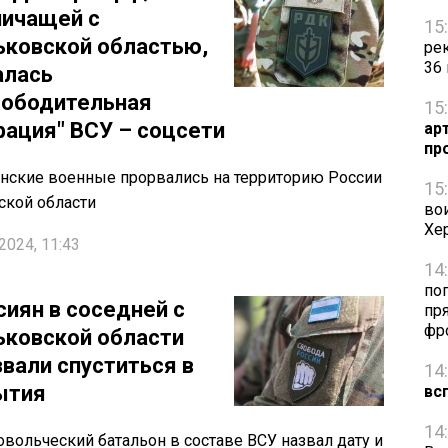
ничащей с
15
ьковской областью,
ре
36
алась
вободительная
15
рация" ВСУ – соцсети
ар
пр
нские военные прорвались на территорию России
15
ской области
во
Хе
2024, 11:43
14
по
сиян в соседней с
пря
фр
ьковской области
звали спуститься в
14
ытия
вс
14
вольческий батальон в составе ВСУ назвал дату и