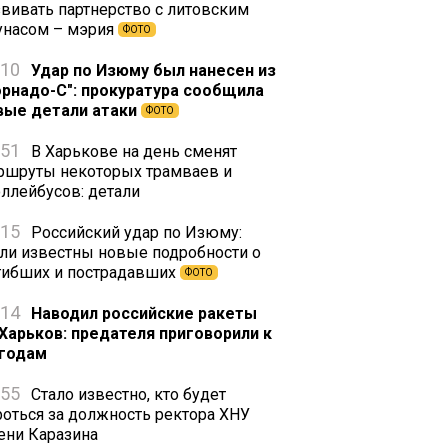
звивать партнерство с литовским
унасом – мэрия
ФОТО
:10
Удар по Изюму был нанесен из
орнадо-С": прокуратура сообщила
вые детали атаки
ФОТО
:51
В Харькове на день сменят
ршруты некоторых трамваев и
оллейбусов: детали
:15
Российский удар по Изюму:
али известны новые подробности о
гибших и пострадавших
ФОТО
:14
Наводил российские ракеты
 Харьков: предателя приговорили к
 годам
:55
Стало известно, кто будет
роться за должность ректора ХНУ
ени Каразина