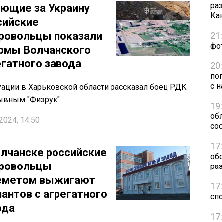
ра
ющие за Украину
Ка
сийские
ровольцы показали
21
фо
рмы Волчанского
егатного завода
20
по
с н
уации в Харьковской области рассказал боец РДК
ывным "Физрук"
19
обл
2024, 14:50
сос
17
олчанске российские
об
ровольцы
ра
еметом выжигают
17
пантов с агрегатного
сп
ода
17