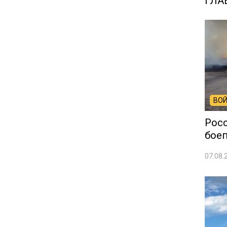
ГЛА
ВОЙ
Рос
боеп
07.08.