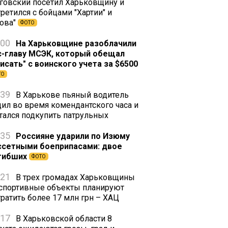
говский посетил Харьковщину и
ретился с бойцами "Хартии" и
зова"
ФОТО
:00
На Харьковщине разоблачили
с-главу МСЭК, который обещал
писать" с воинского учета за $6500
ТО
:39
В Харькове пьяный водитель
дил во время комендантского часа и
тался подкупить патрульных
:35
Россияне ударили по Изюму
ссетными боеприпасами: двое
гибших
ФОТО
:21
В трех громадах Харьковщины
 спортивные объекты планируют
тратить более 17 млн грн – ХАЦ
:17
В Харьковской области 8