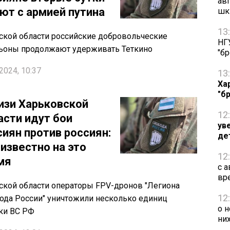
ав
ют с армией путина
шк
13
ской области российские добровольческие
НГ
ьоны продолжают удерживать Теткино
"б
2024, 10:37
13
Ха
"б
изи Харьковской
12
асти идут бои
ув
сиян против россиян:
де
 известно на это
12
мя
с 
вр
ской области операторы FPV-дронов "Легиона
12
ода России" уничтожили несколько единиц
о 
ки ВС РФ
ни