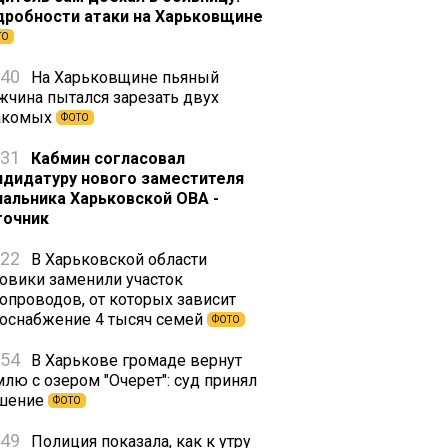
дробности атаки на Харьковщине
ТО
:40
На Харьковщине пьяный
жчина пытался зарезать двух
акомых
ФОТО
:31
Кабмин согласовал
ндидатуру нового заместителя
чальника Харьковской ОВА -
точник
:22
В Харьковской области
зовики заменили участок
зопроводов, от которых зависит
зоснабжение 4 тысяч семей
ФОТО
:54
В Харькове громаде вернут
млю с озером "Очерет": суд принял
шение
ФОТО
:49
Полиция показала, как к утру