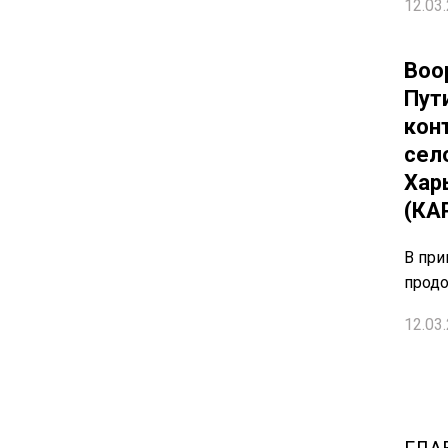
12.03.
Воо
Пут
кон
село
Хар
(КА
В при
прод
12.03.