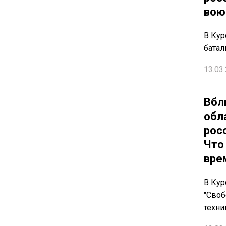
вою
В Кур
батал
13.03.
Вбл
обл
рос
Что
вре
В Кур
"Своб
техни