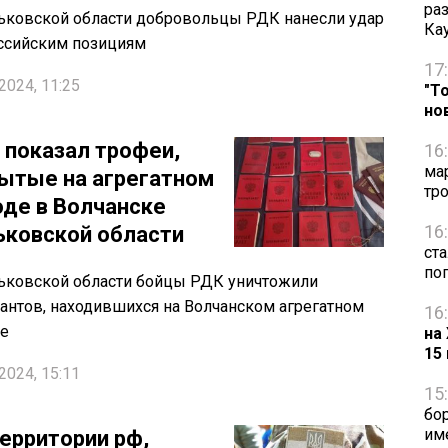
ра
ьковской области добровольцы РДК нанесли удар
Ка
ссийским позициям
17
2024, 11:25
"Т
но
 показал трофеи,
16
ма
ытые на агрегатном
тр
оде в Волчанске
16
ьковской области
ст
по
ьковской области бойцы РДК уничтожили
антов, находившихся на Волчанском агрегатном
16
де
на
15
2024, 15:11
15
бо
им
территории рф,