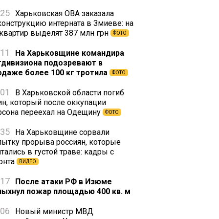
:25
Харьковская ОВА заказала
конструкцию интерната в Змиеве: на
 квартир выделят 387 млн грн
ФОТО
:11
На Харьковщине командира
тдивизиона подозревают в
одаже более 100 кг тротила
ФОТО
:01
В Харьковской области погиб
ин, который после оккупации
рсона переехал на Одещину
ФОТО
:35
На Харьковщине сорвали
пытку прорыва россиян, которые
тались в густой траве: кадры с
онта
ВИДЕО
:17
После атаки РФ в Изюме
пыхнул пожар площадью 400 кв. м
:06
Новый министр МВД