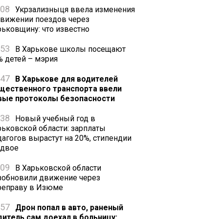
:08
Укрзализныця ввела изменения
движении поездов через
рьковщину: что известно
:53
В Харькове школы посещают
% детей – мэрия
:47
В Харькове для водителей
щественного транспорта ввели
вые протоколы безопасности
:38
Новый учебный год в
рьковской области: зарплаты
дагогов вырастут на 20%, стипендии
вдвое
:09
В Харьковской области
зобновили движение через
реправу в Изюме
:57
Дрон попал в авто, раненый
дитель сам доехал в больницу: