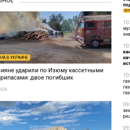
ВНОЕ
по
ФО
10
му
зн
10
ка
на
НА В УКРАИНЕ
ис
сияне ударили по Изюму кассетными
10
рипасами: двое погибших
га
га
2026
га
09
зе
ре
09