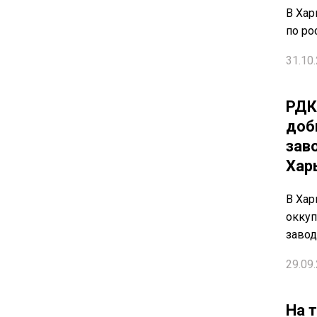
В Хар
по ро
31.10.
РДК
доб
зав
Хар
В Хар
оккуп
заво
29.09.
На 