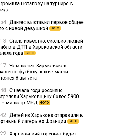
згромила Потапову на турнире в
наде
:54
Дантес выставил первое общее
то с новой девушкой
ФОТО
:13
Стало известно, сколько людей
гибло в ДТП в Харьковской области
ачала года
ФОТО
:17
Чемпионат Харьковской
асти по футболу: какие матчи
тоятся 8 августа
:48
С начала года россияне
стреляли Харьковщину более 5900
з – министр МВД
ФОТО
:42
Детей из Харькова отправили в
ортивный лагерь во Франции
ФОТО
:22
Харьковский горсовет будет