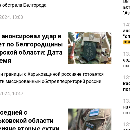
Вы
 обстрела Белгорода
вст
"А
2024, 13:03
14
эк
 анонсировал удар в
"с
ет по Белгородщины
ФО
урской области: Дата
13
ремя
ез
пы
и границы с Харьковщиной россияне готовятся
13
ти массированный обстрел территорий россии
ка
по
2024, 10:47
13
на
оседней с
по
ьковской области
13
сияне вторые сутки