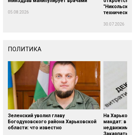
Минздрав манипулирует врачами
откроется н
"Никольского
05.08.2026
технических
30.07.2026
ПОЛИТИКА
Зеленский уволил главу
На Харьковщ
Богодуховского района Харьковской
мандат: в де
области: что известно
недвижимост
Закарпатье