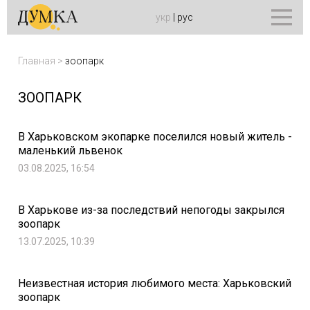
укр
|
рус
Главная
>
зоопарк
ЗООПАРК
В Харьковском экопарке поселился новый житель -
маленький львенок
03.08.2025, 16:54
В Харькове из-за последствий непогоды закрылся
зоопарк
13.07.2025, 10:39
Неизвестная история любимого места: Харьковский
зоопарк