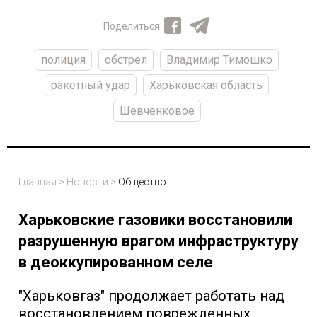
Поделиться
полиция
обстрел
Владимир Тимошко
ракетный удар
Харьковская область
Шевченковое
Главная
>
Новости
>
Общество
Харьковские газовики восстановили
разрушенную врагом инфраструктуру
в деоккупированном селе
"Харьковгаз" продолжает работать над
восстановлением поврежденных