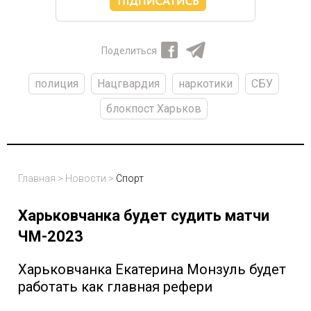
Поделиться
полиция
Нацгвардия
наркотики
СБУ
блокпост Харьков
Главная
>
Новости
>
Спорт
Харьковчанка будет судить матчи
ЧМ-2023
Харьковчанка Екатерина Монзуль будет
работать как главная рефери