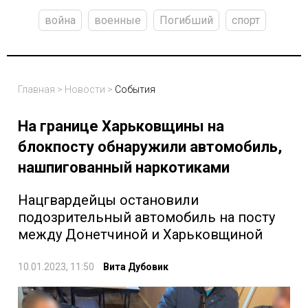
война
военные
Погибший
спорт
Главная
>
Новости
>
События
На границе Харьковщины на
блокпосту обнаружили автомобиль,
нашпигованный наркотиками
Нацгвардейцы остановили
подозрительный автомобиль на посту
между Донетчиной и Харьковщиной
10.01.2023, 11:50
Вита Дубовик