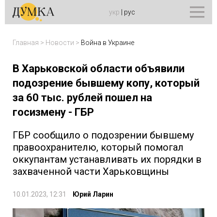
укр
|
рус
Главная
>
Новости
>
Война в Украине
В Харьковской области объявили
подозрение бывшему копу, который
за 60 тыс. рублей пошел на
госизмену - ГБР
ГБР сообщило о подозрении бывшему
правоохранителю, который помогал
оккупантам устанавливать их порядки в
захваченной части Харьковщины
10.01.2023, 12:31
Юрий Ларин