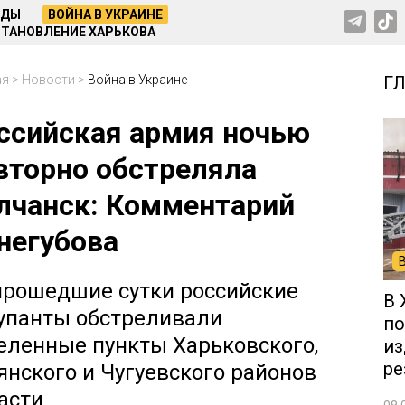
НДЫ
ВОЙНА В УКРАИНЕ
ТАНОВЛЕНИЕ ХАРЬКОВА
ая
>
Новости
>
Война в Украине
Г
ссийская армия ночью
вторно обстреляла
лчанск: Комментарий
негубова
прошедшие сутки российские
В 
упанты обстреливали
по
еленные пункты Харьковского,
из
ре
янского и Чугуевского районов
асти