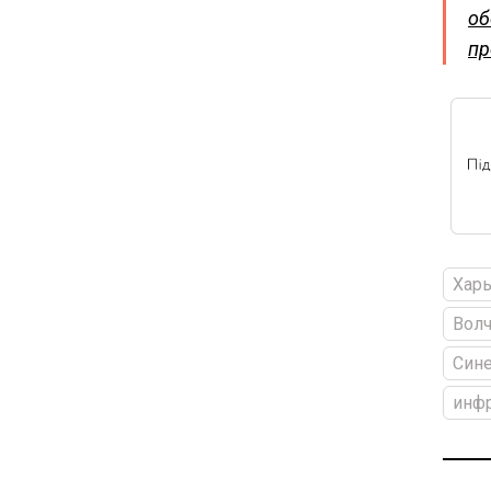
об
пр
Харь
Волч
Сине
инфр