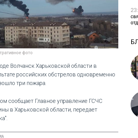
23
св
от
Б
тративное фото
роде Волчанск Харьковской области в
льтате российских обстрелов одновременно
зошло три пожара.
том сообщает Главное управление ГСЧС
ины в Харьковской области, передает
а".