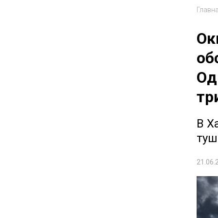
Главн
Ок
об
Од
тр
В Х
туш
21.06.