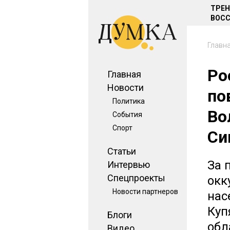
ТРЕ
ВОСС
Главн
Ро
Главная
Новости
по
Политика
Во
События
Спорт
Си
Статьи
За 
Интервью
Спецпроекты
окк
Новости партнеров
нас
Куп
Блоги
обл
Видео