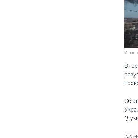
Иллюс
В го
резу
прои
Об э
Укра
"Думк