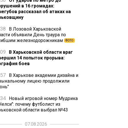
От ударов по метро до
зрушений в 16 громадах:
негубов рассказал об атаках на
рьковщину
:38
В Лозовой Харьковской
ласти объявили День траура по
гибшим железнодорожникам
ФОТО
:09
В Харьковской области враг
вершил 14 попыток прорыва:
ография боев
:57
В Харькове академии дизайна и
зыкальному лицею продолжили
онь"
:34
Новый игровой номер Мудрика
Челси": почему футболист из
рьковской области выбрал №43
07.08.2026