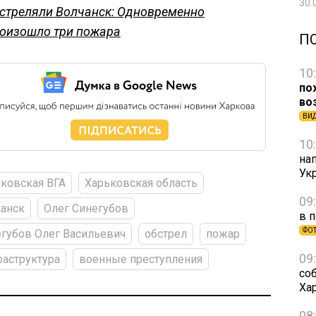
30.
стреляли Волчанск: Одновременно
оизошло три пожара
П
10
по
во
ВИ
10
на
Ук
ковская ВГА
Харьковская область
09
анск
Олег Синегубов
в 
ФО
губов Олег Васильевич
обстрел
пожар
09
аструктура
военные преступления
со
Ха
08