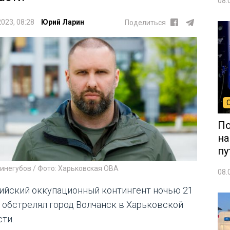
08.
2023, 08:28
Юрий Ларин
Поделиться
По
на
пу
инегубов / Фото: Харьковская ОВА
08.
ийский оккупационный контингент ночью 21
 обстрелял город Волчанск в Харьковской
сти.