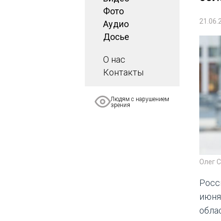
Фото
21.06.
Аудио
Досье
О нас
Контакты
Людям с нарушением
зрения
Олег С
Росс
июня
обла