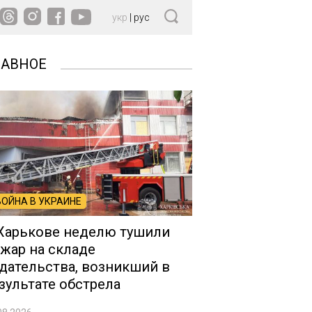
укр
|
рус
ЛАВНОЕ
ВОЙНА В УКРАИНЕ
Харькове неделю тушили
жар на складе
дательства, возникший в
зультате обстрела