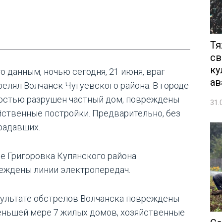
Тя
св
ку
о данным, ночью сегодня, 21 июня, враг
ав
релял Волчанск Чугуевского района. В городе
остью разрушен частный дом, повреждены
31.
йственные постройки. Предварительно, без
радавших.
ле Григоровка Купянского района
еждены линии электропередач.
зультате обстрелов Волчанска повреждены
еньшей мере 7 жилых домов, хозяйственные