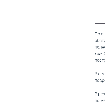
По ег
обст
полн
хозя
пост
В се
повр
В ре
по м