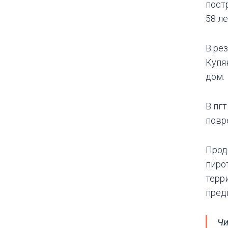
пост
58 ле
В ре
Купя
дом.
В пг
повр
Прод
пиро
терр
пред
Чи