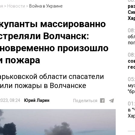
ра
ая
>
Новости
>
Война в Украине
Си
Ха
купанты массированно
08
стреляли Волчанск:
об
по
новременно произошло
08
и пожара
со
ге
арьковской области спасатели
05
или пожары в Волчанске
му
"бр
2023, 08:24
Юрий Ларин
Поделиться
01
в "
Ха