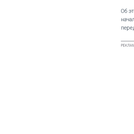
Об э
нача
пере