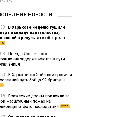
07.2026
ОСЛЕДНИЕ НОВОСТИ
:39
В Харькове неделю тушили
жар на складе издательства,
зникший в результате обстрела
ДЕО
:03
Поезда Лозовского
правления задерживаются в пути -
рзалізниця
:50
В Харьковской области провели
последний путь бойца 92 бригады
ТО
:16
Вражеские дроны повлекли за
бой масштабный пожар на
рьковщине: фото последствий
ФОТО
:50