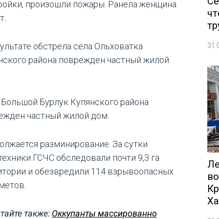
Се
ройки, произошли пожары. Ранела женщина
чт
т.
тр
зультате обстрела села Ольховатка
31.
нского района поврежден частный жилой
т Большой Бурлук Купянского района
ежден частный жилой дом.
олжается разминирование. За сутки
техники ГСЧС обследовали почти 9,3 га
Ле
итории и обезвредили 114 взрывоопасных
во
метов.
Кр
Ха
тайте также:
Оккупанты массированно