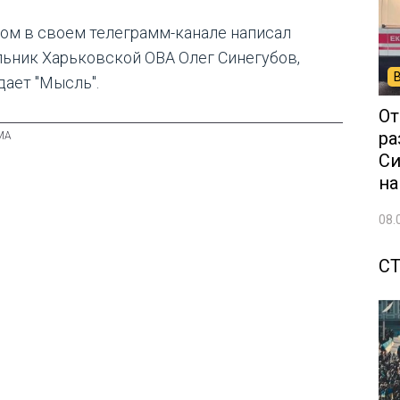
том в своем телеграмм-канале написал
льник Харьковской ОВА Олег Синегубов,
дает "Мысль".
От
ра
Си
на
08.
С