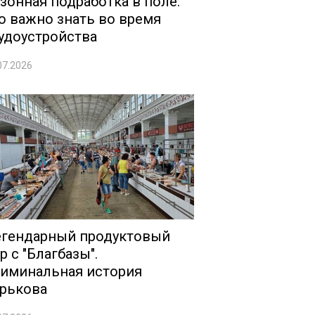
зонная подработка в поле:
о важно знать во время
удоустройства
07.2026
гендарный продуктовый
р с "Благбазы".
иминальная история
рькова