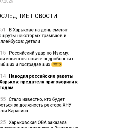
07.2026
ОСЛЕДНИЕ НОВОСТИ
:51
В Харькове на день сменят
ршруты некоторых трамваев и
оллейбусов: детали
:15
Российский удар по Изюму:
али известны новые подробности о
гибших и пострадавших
ФОТО
:14
Наводил российские ракеты
 Харьков: предателя приговорили к
 годам
:55
Стало известно, кто будет
роться за должность ректора ХНУ
ени Каразина
:25
Харьковская ОВА заказала