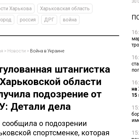
30.
сти Харькова
Харьковская область
П
город
россия
ДРГ
война
16
ма
тр
ая
>
Новости
>
Война в Украине
16
ст
тулованная штангистка
по
 Харьковской области
16
на
лучила подозрение от
15
У: Детали дела
15
бо
им
 сообщила о подозрении
ьковской спортсменке, которая
15