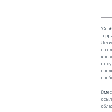
"Соо
терр
Леги
по п
кона
от п
после
сооб
Вмес
ссыл
обла