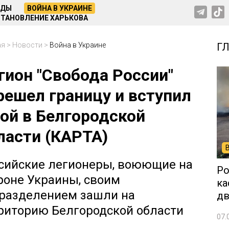
НДЫ
ВОЙНА В УКРАИНЕ
ТАНОВЛЕНИЕ ХАРЬКОВА
ая
>
Новости
>
Война в Украине
Г
гион "Свобода России"
решел границу и вступил
бой в Белгородской
ласти (КАРТА)
сийские легионеры, воюющие на
Ро
роне Украины, своим
ка
разделением зашли на
дв
риторию Белгородской области
07.