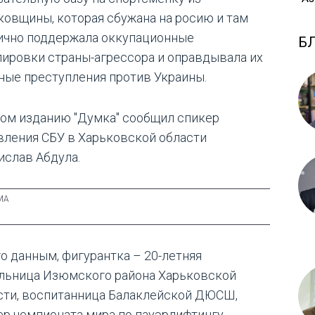
ковщины, которая сбужана на росию и там
ично поддержала оккупационные
Б
пировки страны-агрессора и оправдывала их
ные преступления против Украины.
том изданию "Думка" сообщил спикер
вления СБУ в Харьковской области
ислав Абдула.
го данным, фигурантка – 20-летняя
льница Изюмского района Харьковской
сти, воспитанница Балаклейской ДЮСШ,
ер чемпионата мира по пауэрлифтингу.