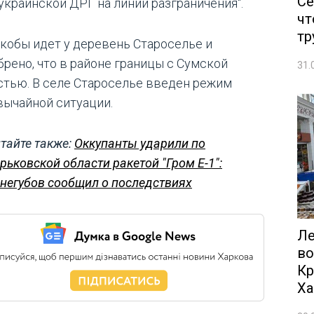
Се
 украинской ДРГ на линии разграничения".
чт
тр
якобы идет у деревень Староселье и
брено, что в районе границы с Сумской
31.
стью. В селе Староселье введен режим
вычайной ситуации.
тайте также:
Оккупанты ударили по
рьковской области ракетой "Гром Е-1":
негубов сообщил о последствиях
Ле
во
Кр
Ха