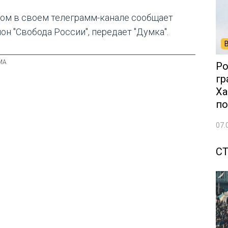
том в своем телеграмм-канале сообщает
он "Свобода России", передает "Думка".
Ро
гр
Ха
по
07.
С