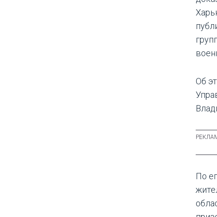
Харь
публ
груп
воен
Об э
Упра
Влад
По е
жите
обла
приз