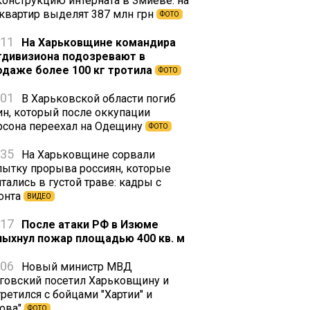
конструкцию интерната в Змиеве: на
 квартир выделят 387 млн грн
ФОТО
:11
На Харьковщине командира
тдивизиона подозревают в
одаже более 100 кг тротила
ФОТО
:01
В Харьковской области погиб
ин, который после оккупации
рсона переехал на Одещину
ФОТО
:35
На Харьковщине сорвали
пытку прорыва россиян, которые
тались в густой траве: кадры с
онта
ВИДЕО
:17
После атаки РФ в Изюме
пыхнул пожар площадью 400 кв. м
:06
Новый министр МВД
говский посетил Харьковщину и
ретился с бойцами "Хартии" и
зова"
ФОТО