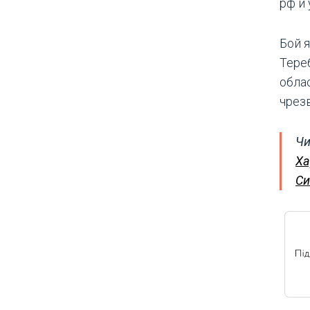
рф и
Бой 
Тере
обла
чрез
Чи
Ха
Си