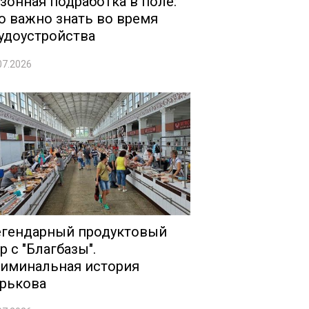
зонная подработка в поле:
о важно знать во время
удоустройства
07.2026
гендарный продуктовый
р с "Благбазы".
иминальная история
рькова