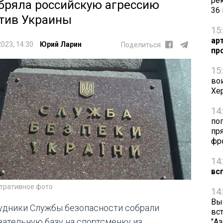
ре
бряла российскую агрессию
36
тив Украины
15
ар
2023, 14:30
Юрий Ларин
Поделиться
пр
15
во
Хе
14
по
пря
фр
14
вс
тративное фото
14
Вы
удники Службы безопасности собрали
вст
зательную базу на спортсменку из
"А