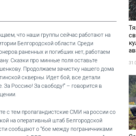
Тя
св
бщаем, что наши группы сейчас работают на
ку
итории Белгородской области. Среди
ав
онеров раненных и погибших нет, работаем
лану. Сказки про минные поля оставьте
31.
шенкову. Продолжаем зачистку нашего дома
утинской скверны. Идет бой, все детали
. За Россию! За свободу!" – говорится в
щении.
те с тем пропагандистские СМИ на россии со
кой на оперативный штаб Белгородской
сти сообщают о "бое между пограничниками