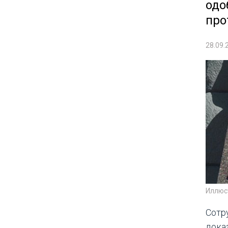
одо
про
28.09.
Иллюс
Сотр
дока