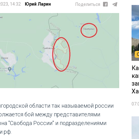
2023, 14:32
Юрий Ларин
Поделиться
Ка
ка
за
Ха
07.
лгородской области так называемой россии
олжается бой между представителями
она "Свобода России" и подразделениями
и рф.