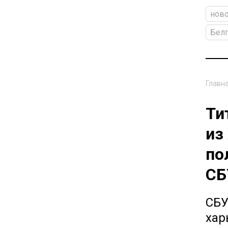
ново
Бел
Главн
Ти
из
по
СБ
СБУ
хар