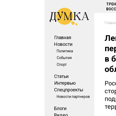
ТРЕ
ВОСС
Главн
Ле
Главная
Новости
пе
Политика
в 
События
Спорт
об
Статьи
Рос
Интервью
Спецпроекты
сто
Новости партнеров
под
тер
Блоги
Видео