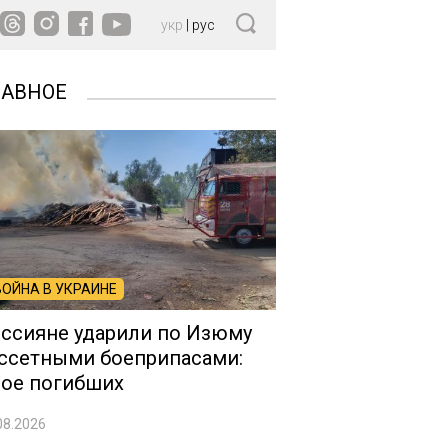
укр
|
рус
ЛАВНОЕ
ВОЙНА В УКРАИНЕ
ссияне ударили по Изюму
ссетными боеприпасами:
ое погибших
08.2026