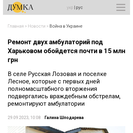
укр
|
рус
Главная
>
Новости
>
Война в Украине
Ремонт двух амбулаторий под
Харьковом обойдется почти в 15 млн
грн
В селе Русская Лозовая и поселке
Лесное, которые с первых дней
полномасштабного вторжения
подвергались враждебным обстрелам,
ремонтируют амбулатории
29.09.2023, 10:08
Галина Шподарева