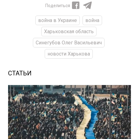
Поделиться
война в Украине
война
Харьковская область
Синегубов Олег Васильевич
новости Харькова
СТАТЬИ