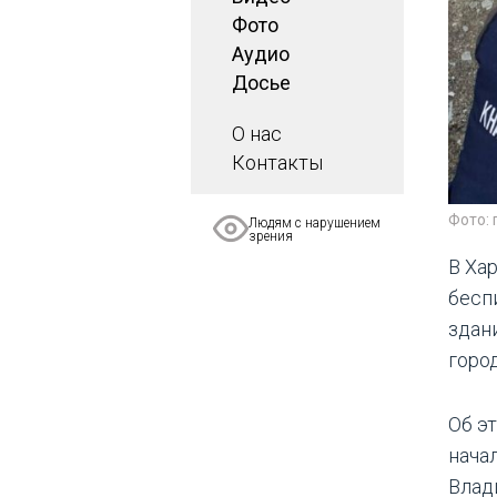
Фото
Аудио
Досье
О нас
Контакты
Фото: 
Людям с нарушением
зрения
В Ха
бесп
здан
город
Об эт
нача
Влад