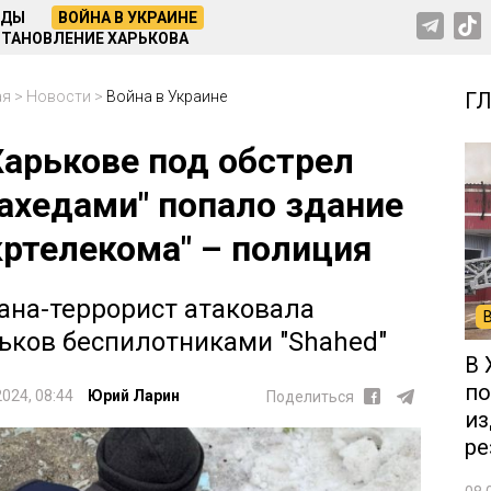
НДЫ
ВОЙНА В УКРАИНЕ
ТАНОВЛЕНИЕ ХАРЬКОВА
ая
>
Новости
>
Война в Украине
Г
Харькове под обстрел
ахедами" попало здание
кртелекома" – полиция
ана-террорист атаковала
ьков беспилотниками "Shahed"
В 
по
2024, 08:44
Юрий Ларин
Поделиться
из
ре