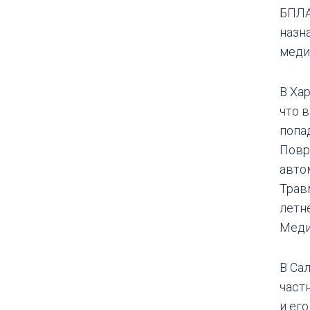
БПЛА
назн
меди
В Ха
что 
попа
Повр
авто
Трав
летн
Меди
В Са
част
и ег