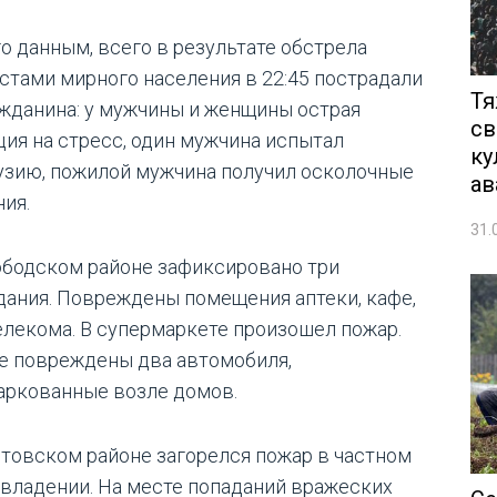
го данным, всего в результате обстрела
стами мирного населения в 22:45 пострадали
Тя
ажданина: у мужчины и женщины острая
св
ция на стресс, один мужчина испытал
ку
узию, пожилой мужчина получил осколочные
ав
ния.
31.
ободском районе зафиксировано три
дания. Повреждены помещения аптеки, кафе,
елекома. В супермаркете произошел пожар.
е повреждены два автомобиля,
аркованные возле домов.
лтовском районе загорелся пожар в частном
владении. На месте попаданий вражеских