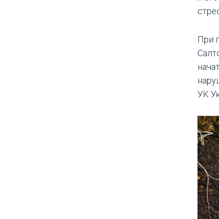
стре
При 
Салт
нача
наруш
УК У