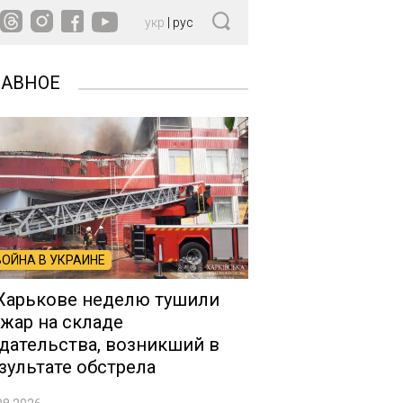
укр
|
рус
ЛАВНОЕ
ВОЙНА В УКРАИНЕ
Харькове неделю тушили
жар на складе
дательства, возникший в
зультате обстрела