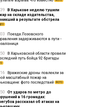
зультате взрыва: что известно
ФОТО
:39
В Харькове неделю тушили
жар на складе издательства,
зникший в результате обстрела
ДЕО
:03
Поезда Лозовского
правления задерживаются в пути -
рзалізниця
:50
В Харьковской области провели
последний путь бойца 92 бригады
ТО
:16
Вражеские дроны повлекли за
бой масштабный пожар на
рьковщине: фото последствий
ФОТО
:50
От ударов по метро до
зрушений в 16 громадах:
негубов рассказал об атаках на
рьковщину