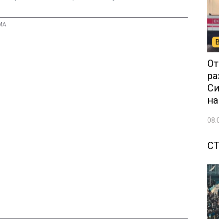
От
ра
Си
на
08.
С