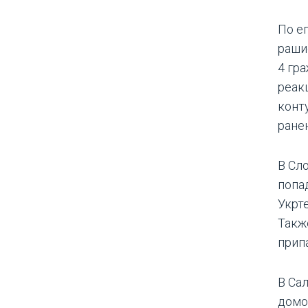
По е
раши
4 гр
реак
конт
ране
В Сл
попа
Укрт
Такж
прип
В Са
домо