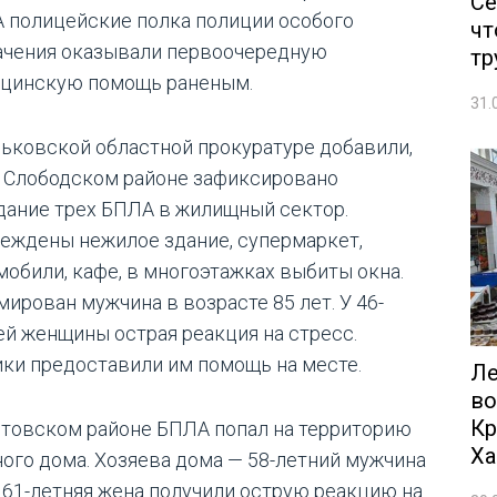
Се
 полицейские полка полиции особого
чт
ачения оказывали первоочередную
тр
цинскую помощь раненым.
31.
рьковской областной прокуратуре добавили,
в Слободском районе зафиксировано
дание трех БПЛА в жилищный сектор.
еждены нежилое здание, супермаркет,
мобили, кафе, в многоэтажках выбиты окна.
мирован мужчина в возрасте 85 лет. У 46-
ей женщины острая реакция на стресс.
ки предоставили им помощь на месте.
Ле
во
Кр
лтовском районе БПЛА попал на территорию
Ха
ного дома. Хозяева дома — 58-летний мужчина
о 61-летняя жена получили острую реакцию на