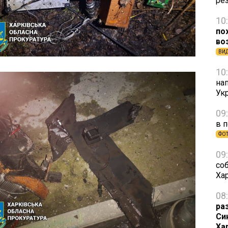
ре
10
по
во
ВИ
10
на
Ук
09
в 
ФО
09
со
Ха
08
ра
Си
Ха