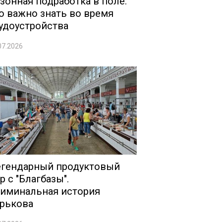
зонная подработка в поле:
о важно знать во время
удоустройства
07.2026
гендарный продуктовый
р с "Благбазы".
иминальная история
рькова