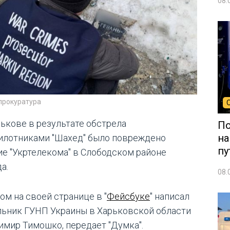
08.
прокуратура
рькове в результате обстрела
По
на
илотниками "Шахед" было повреждено
пу
ие "Укртелекома" в Слободском районе
а.
08.
ом на своей странице в "
Фейсбуке
" написал
льник ГУНП Украины в Харьковской области
имир Тимошко, передает "Думка".