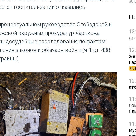
30.
сс, от госпитализации отказались.
П
процессуальном руководстве Слободской и
13
овской окружных прокуратур Харькова
др
ты досудебные расследования по фактам
12
ения законов и обычаев войны (ч. 1 ст. 438
же
краины).
на
ФО
12
ат
11
бо
бл
11
му