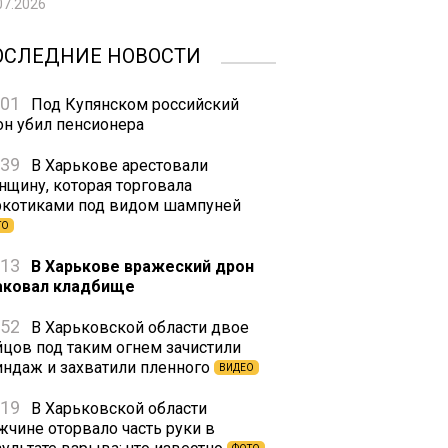
07.2026
ОСЛЕДНИЕ НОВОСТИ
:01
Под Купянском российский
он убил пенсионера
:39
В Харькове арестовали
нщину, которая торговала
ркотиками под видом шампуней
ТО
:13
В Харькове вражеский дрон
аковал кладбище
:52
В Харьковской области двое
йцов под таким огнем зачистили
индаж и захватили пленного
ВИДЕО
:19
В Харьковской области
жчине оторвало часть руки в