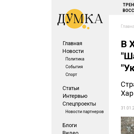
ТРЕ
ВОСС
Главн
В 
Главная
Новости
"Ш
Политика
"У
События
Спорт
Стр
Статьи
Хар
Интервью
Спецпроекты
31.01.
Новости партнеров
Блоги
Видео