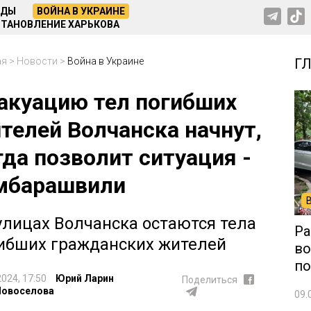
НДЫ
ВОЙНА В УКРАИНЕ
ТАНОВЛЕНИЕ ХАРЬКОВА
ая
>
Новости
>
Война в Украине
Г
акуацию тел погибших
телей Волчанска начнут,
гда позволит ситуация -
мбарашвили
улицах Волчанска остаются тела
Ра
ибших гражданских жителей
во
по
2024, 17:50
Юрий Ларин
Поделиться
Новоселова
09.