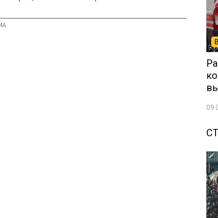
Ра
ко
вы
09.
С