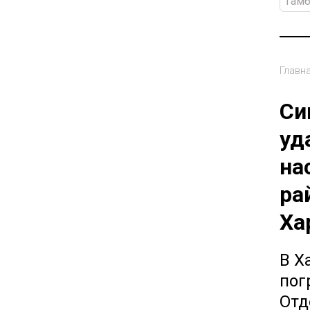
Гам
Главн
Си
уд
на
ра
Ха
В Х
пог
Отд