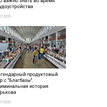
о важно знать во время
удоустройства
07.2026
гендарный продуктовый
р с "Благбазы".
иминальная история
рькова
07.2026