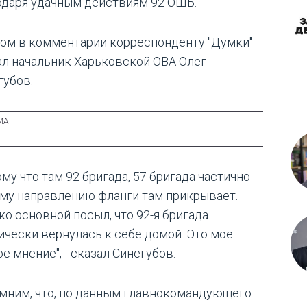
одаря удачным действиям 92 ОШБ.
том в комментарии корреспонденту "Думки"
ал начальник Харьковской ОВА Олег
губов.
му что там 92 бригада, 57 бригада частично
ому направлению фланги там прикрывает.
ко основной посыл, что 92-я бригада
ически вернулась к себе домой. Это мое
е мнение", - сказал Синегубов.
мним, что, по данным главнокомандующего