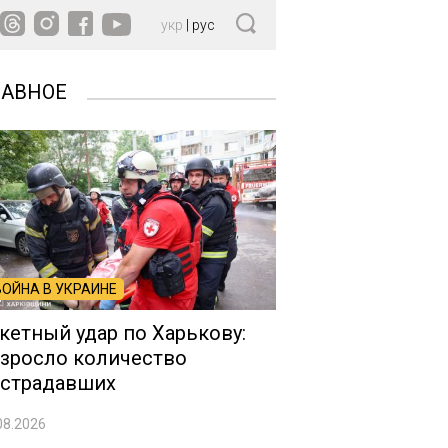
укр
|
рус
ЛАВНОЕ
ВОЙНА В УКРАИНЕ
кетный удар по Харькову:
зросло количество
страдавших
08.2026