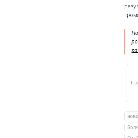
резу
гром
Но
ро
хо
ново
Волч