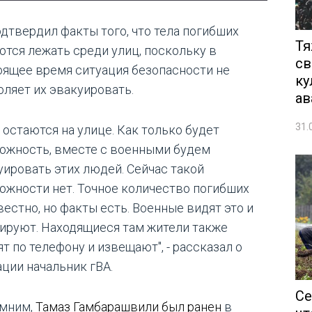
одтвердил факты того, что тела погибших
Тя
ются лежать среди улиц, поскольку в
св
оящее время ситуация безопасности не
ку
оляет их эвакуировать.
ав
31.
 остаются на улице. Как только будет
ожность, вместе с военными будем
уировать этих людей. Сейчас такой
ожности нет. Точное количество погибших
вестно, но факты есть. Военные видят это и
ируют. Находящиеся там жители также
т по телефону и извещают", - рассказал о
ации начальник гВА.
Се
мним,
Тамаз Гамбарашвили был ранен
в