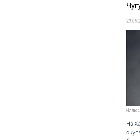
Чуг
23.05.
Иллюс
На Х
окуп