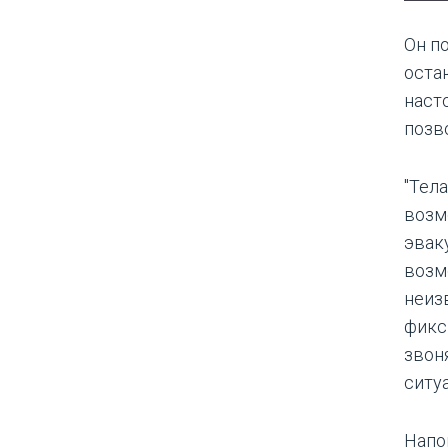
Он п
оста
наст
позв
"Тела
возм
эвак
возм
неиз
фикс
звоня
ситу
Напо