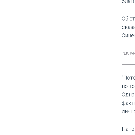
благ
Об э
сказ
Сине
"Пото
по т
Одна
факт
лично
Напо