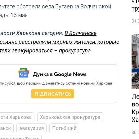
чт
льтате обстрела села Бугаевка Волчанской
тр
ады 16 мая.
31.
вости Харькова сегодня:
В Волчанске
ссияне расстреляли мирных жителей, которые
тели эвакуироваться – прокуратура
Ле
во
Кр
сти Харькова
Харьковская прокуратура
Ха
анск
эвакуация
Погибший
30.