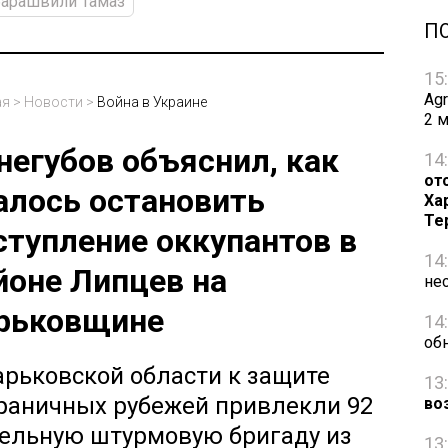
барашвили Тамаз
П
15
Ag
ая
>
Новости
>
Война в Украине
2 
негубов объяснил, как
14
от
алось остановить
Ха
Те
ступление оккупантов в
14
йоне Липцев на
не
рьковщине
14
об
арьковской области к защите
13
раничных рубежей привлекли 92
во
ельную штурмовую бригаду из
13