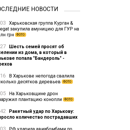
ОСЛЕДНИЕ НОВОСТИ
:03
Харьковская группа Курган &
regat закупила амуницию для ГУР на
млн грн
ФОТО
:27
Шесть семей просят об
селении из дома, в который в
рькове попала "Бандероль" -
рехов
:16
В Харькове непогода свалила
сколько десятков деревьев
ФОТО
:05
На Харьковщине дрон
наружил плантацию конопли
ФОТО
:42
Ракетный удар по Харькову:
зросло количество пострадавших
:03
РФ ударила авиабомбами по