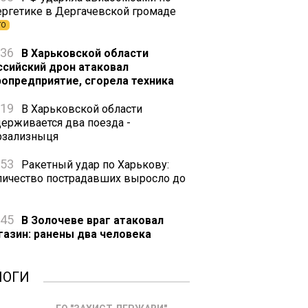
ергетике в Дергачевской громаде
ТО
:36
В Харьковской области
ссийский дрон атаковал
ропредприятие, сгорела техника
:19
В Харьковской области
держивается два поезда -
рзализныця
:53
Ракетный удар по Харькову:
личество пострадавших выросло до
:45
В Золочеве враг атаковал
газин: ранены два человека
ЛОГИ