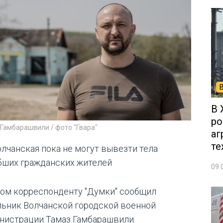
В 
ро
Гамбарашвили / фото "Гвара"
аг
те
олчанская пока не могут вывезти тела
бших гражданских жителей
09.
том корреспонденту "Думки" сообщил
льник Волчанской городской военной
нистрации Тамаз Гамбарашвили.