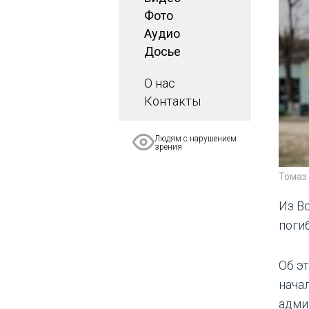
Фото
Аудио
Досье
О нас
Контакты
Людям с нарушением
зрения
Томаз 
Из В
поги
Об э
нача
адми