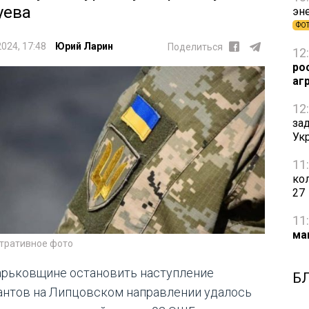
уева
эн
ФО
2024, 17:48
Юрий Ларин
Поделиться
12
ро
аг
12
за
Ук
11
ко
27
11
ма
тративное фото
арьковщине остановить наступление
Б
антов на Липцовском направлении удалось