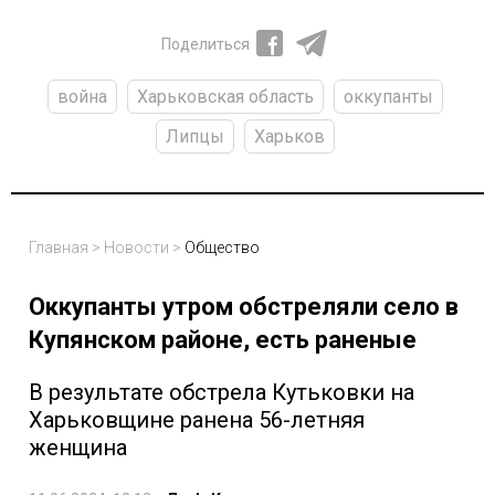
Поделиться
война
Харьковская область
оккупанты
Липцы
Харьков
Главная
>
Новости
>
Общество
Оккупанты утром обстреляли село в
Купянском районе, есть раненые
В результате обстрела Кутьковки на
Харьковщине ранена 56-летняя
женщина