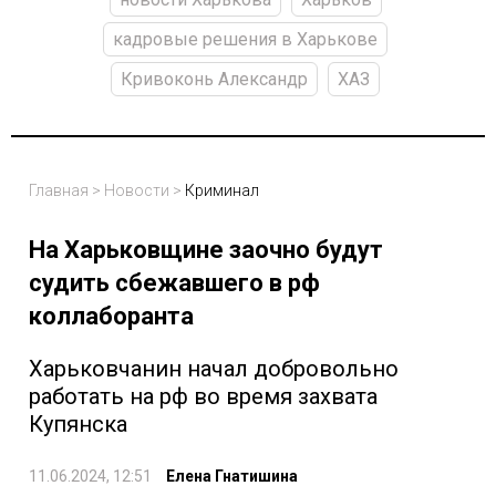
кадровые решения в Харькове
Кривоконь Александр
ХАЗ
Главная
>
Новости
>
Криминал
На Харьковщине заочно будут
судить сбежавшего в рф
коллаборанта
Харьковчанин начал добровольно
работать на рф во время захвата
Купянска
11.06.2024, 12:51
Елена Гнатишина