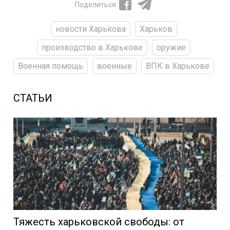
Поделиться
новости Харькова
Харьков
производство в Харькове
оружие
Военная помощь
военные
ВПК в Харькове
СТАТЬИ
Тяжесть харьковской свободы: от