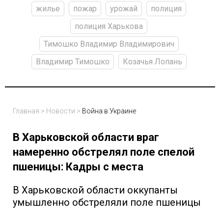
жилье
пожар
урожай
полиция
полиция Харькова
Тимошко Владимир Владимирович
Владимир Тимошко
Козачья Лопань
Главная
>
Новости
>
Война в Украине
В Харьковской области враг
намеренно обстрелял поле спелой
пшеницы: Кадры с места
В Харьковской области оккупанты
умышленно обстреляли поле пшеницы