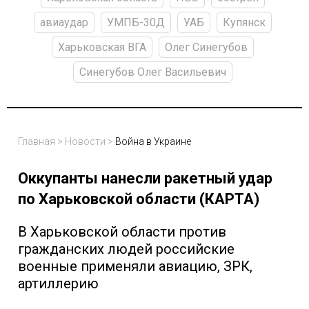
авиаудар
УМПБ-30Д
УАБ
Купянск
Харьковская ВГА
Олег Синегубов
Синегубов Олег Васильевич
Главная
>
Новости
>
Война в Украине
Оккупанты нанесли ракетный удар
по Харьковской области (КАРТА)
В Харьковской области против
гражданских людей российские
военные применяли авиацию, ЗРК,
артиллерию