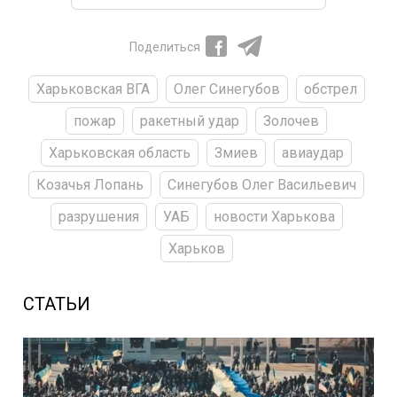
Поделиться
Харьковская ВГА
Олег Синегубов
обстрел
пожар
ракетный удар
Золочев
Харьковская область
Змиев
авиаудар
Козачья Лопань
Синегубов Олег Васильевич
разрушения
УАБ
новости Харькова
Харьков
СТАТЬИ