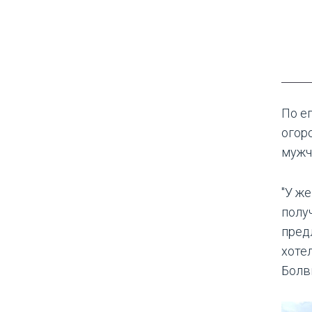
По е
огор
мужч
"У ж
полу
пред
хотел
Болв