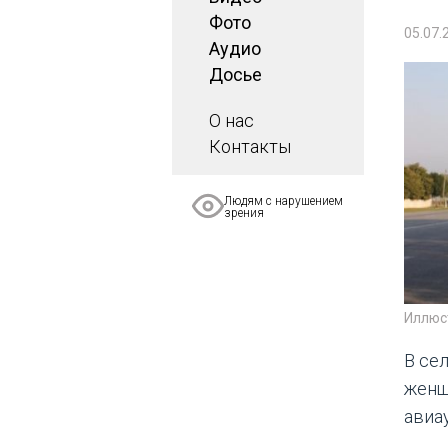
Фото
05.07.
Аудио
Досье
О нас
Контакты
Людям с нарушением
зрения
Иллюс
В се
женщ
авиа