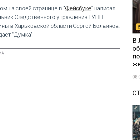
ом на своей странице в "
Фейсбуке
" написал
льник Следственного управления ГУНП
ины в Харьковской области Сергей Болвинов,
дает "Думка".
В 
об
по
ж
08.
С