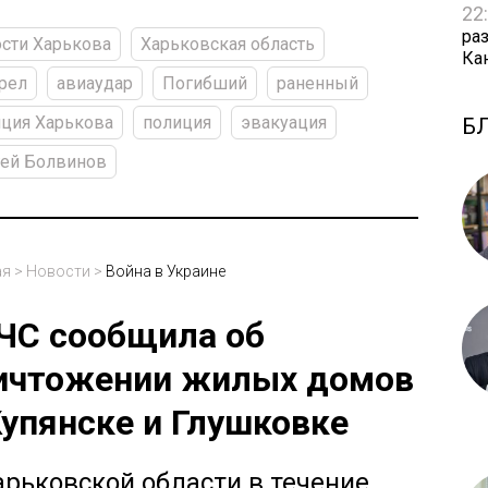
22
ра
сти Харькова
Харьковская область
Ка
рел
авиаудар
Погибший
раненный
ция Харькова
полиция
эвакуация
Б
гей Болвинов
ая
>
Новости
>
Война в Украине
ЧС сообщила об
ичтожении жилых домов
Купянске и Глушковке
арьковской области в течение