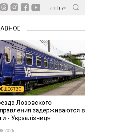
укр
|
рус
ЛАВНОЕ
ОБЩЕСТВО
езда Лозовского
правления задерживаются в
ти - Укрзалізниця
08.2026