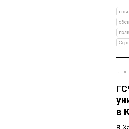
ново
обст
поли
Сер
Главн
ГС
ун
в 
В Х