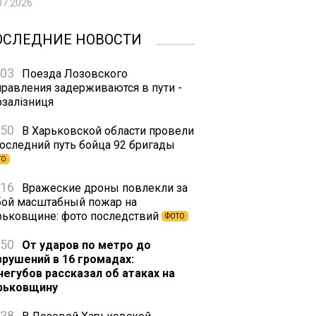
07.2026
ОСЛЕДНИЕ НОВОСТИ
:03
Поезда Лозовского
правления задерживаются в пути -
рзалізниця
:50
В Харьковской области провели
последний путь бойца 92 бригады
ТО
:16
Вражеские дроны повлекли за
бой масштабный пожар на
рьковщине: фото последствий
ФОТО
:50
От ударов по метро до
зрушений в 16 громадах:
негубов рассказал об атаках на
рьковщину
:38