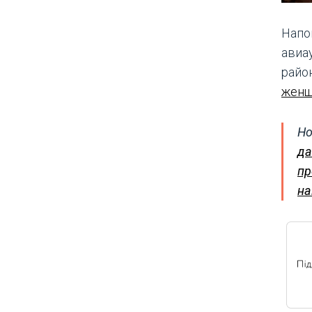
Напо
авиа
район
женщ
Но
да
пр
на