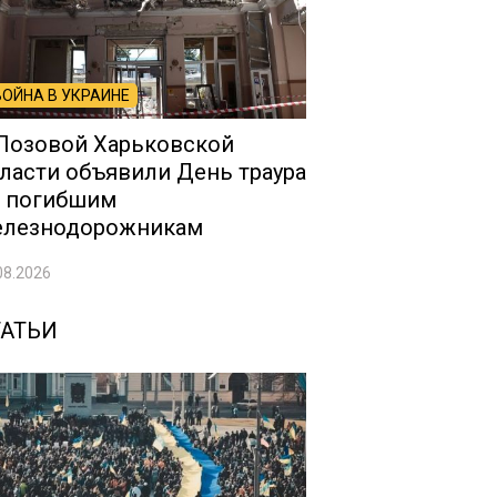
ВОЙНА В УКРАИНЕ
Лозовой Харьковской
ласти объявили День траура
 погибшим
елезнодорожникам
08.2026
ТАТЬИ