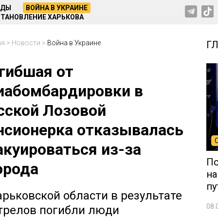
НДЫ
ВОЙНА В УКРАИНЕ
ТАНОВЛЕНИЕ ХАРЬКОВА
ая
>
Новости
>
Война в Украине
Г
гибшая от
иабомбардировки в
сской Лозовой
нсионерка отказывалась
акуироваться из-за
По
орода
на
пу
арьковской области в результате
08.
трелов погибли люди