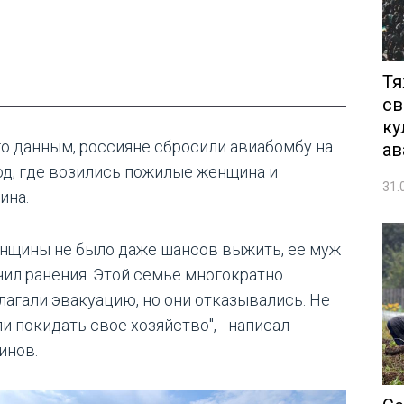
Тя
св
ку
го данным, россияне сбросили авиабомбу на
ав
од, где возились пожилые женщина и
31.
ина.
енщины не было даже шансов выжить, ее муж
чил ранения. Этой семье многократно
лагали эвакуацию, но они отказывались. Не
и покидать свое хозяйство", - написал
инов.