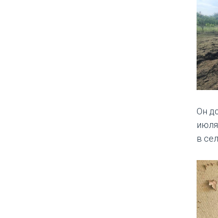
Он д
июля
в се