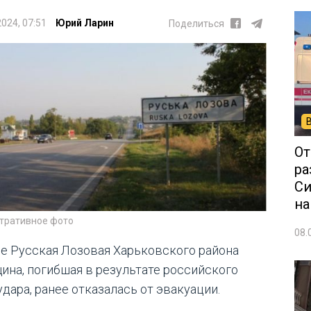
2024, 07:51
Юрий Ларин
Поделиться
От
ра
Си
на
тративное фото
08.
ле Русская Лозовая Харьковского района
ина, погибшая в результате российского
удара, ранее отказалась от эвакуации.