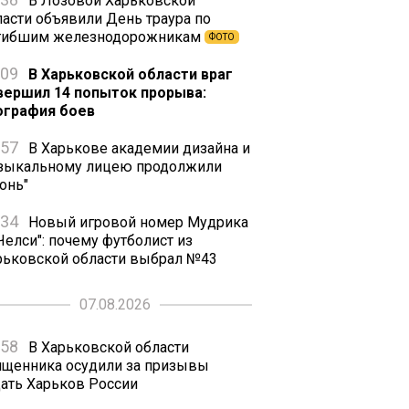
В Лозовой Харьковской
ласти объявили День траура по
гибшим железнодорожникам
ФОТО
:09
В Харьковской области враг
вершил 14 попыток прорыва:
ография боев
:57
В Харькове академии дизайна и
зыкальному лицею продолжили
онь"
:34
Новый игровой номер Мудрика
Челси": почему футболист из
рьковской области выбрал №43
07.08.2026
:58
В Харьковской области
ященника осудили за призывы
дать Харьков России