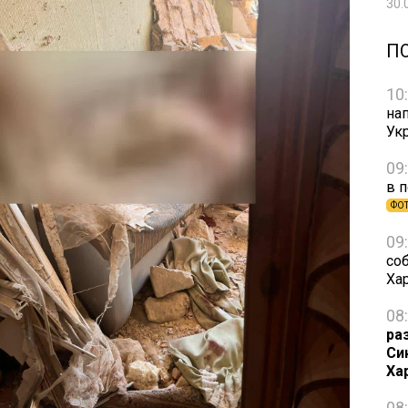
30.
П
10
на
Ук
09
в 
ФО
09
со
Ха
08
ра
Си
Ха
08