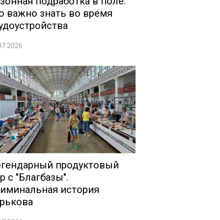
зонная подработка в поле:
о важно знать во время
удоустройства
07.2026
гендарный продуктовый
р с "Благбазы".
иминальная история
рькова