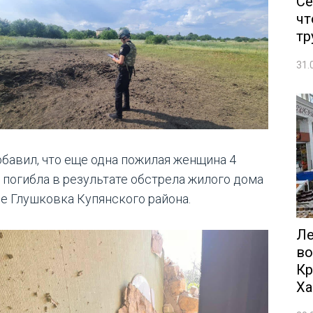
Се
чт
тр
31.
обавил, что еще одна пожилая женщина 4
 погибла в результате обстрела жилого дома
ле Глушковка Купянского района.
Ле
во
Кр
Ха