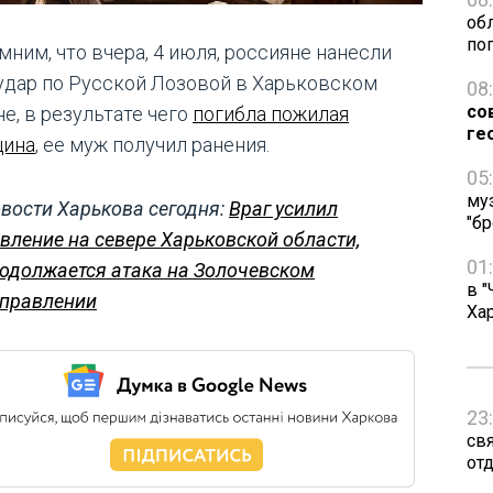
об
по
мним, что вчера, 4 июля, россияне нанесли
удар по Русской Лозовой в Харьковском
08
со
е, в результате чего
погибла пожилая
ге
ина
, ее муж получил ранения.
05
му
вости Харькова сегодня:
Враг усилил
"бр
вление на севере Харьковской области,
01
одолжается атака на Золочевском
в "
правлении
Ха
23
св
от