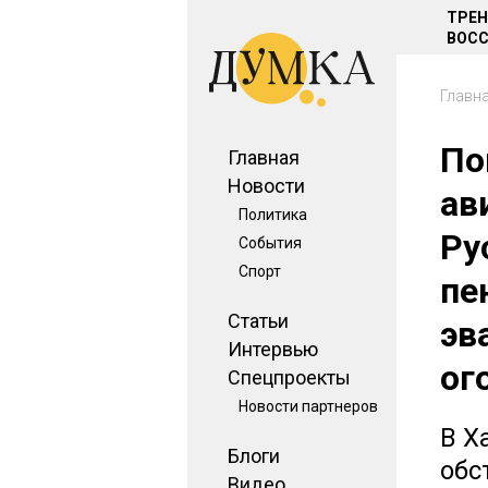
ТРЕ
ВОСС
Главн
По
Главная
Новости
ав
Политика
Ру
События
Спорт
пе
Статьи
эв
Интервью
ог
Спецпроекты
Новости партнеров
В Х
Блоги
обс
Видео