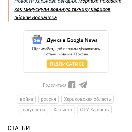
Новости Харькова сегодня:
Морпехи показали,
как минуснули военную технику кафиров
вблизи Волчанска
Поделиться
война
россия
Харьковская область
оккупанты
Харьков
ОТУ Харьков
СТАТЬИ