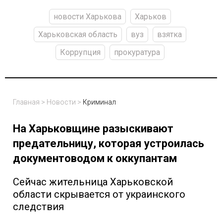
новости Харькова
Харьков
Харьковская область
вуз
взятка
Коррупция
прокуратура
Главная
>
Новости
>
Криминал
На Харьковщине разыскивают
предательницу, которая устроилась
документоводом к оккупантам
Сейчас жительница Харьковской
области скрывается от украинского
следствия