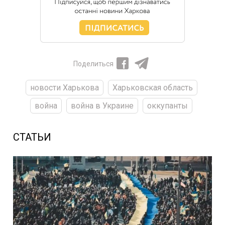
Поделиться
новости Харькова
Харьковская область
война
война в Украине
оккупанты
СТАТЬИ