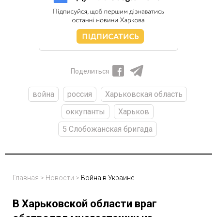
Поделиться
война
россия
Харьковская область
оккупанты
Харьков
5 Слобожанская бригада
Главная
>
Новости
>
Война в Украине
В Харьковской области враг