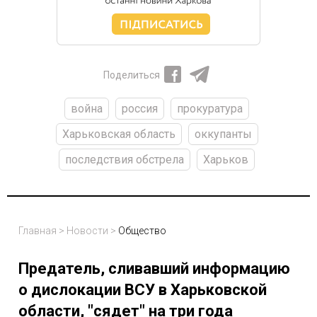
Поделиться
война
россия
прокуратура
Харьковская область
оккупанты
последствия обстрела
Харьков
Главная
>
Новости
>
Общество
Предатель, сливавший информацию
о дислокации ВСУ в Харьковской
области, "сядет" на три года