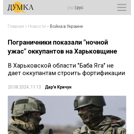
укр
|
рус
Главная
>
Новости
>
Война в Украине
Пограничники показали "ночной
ужас" оккупантов на Харьковщине
В Харьковской области "Баба Яга" не
дает оккупантам строить фортификации
20.08.2024, 11:13
Дар'я Кричун