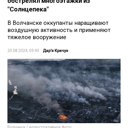
обстрелял многоэтажки из
"Солнцепека"
В Волчанске оккупанты наращивают
воздушную активность и применяют
тяжелое вооружение
20.08.2024, 09:40
Дар'я Кричун
Волчанск / иллюстративное фото