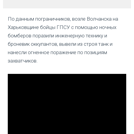
По данным пограничников, возле Волчанска на
Харьковщине бойцы ГПСУ с помощью ночных
бомберов поразили инженерную технику и
броневик оккупантов, вывели из строя танк и
нанесли огненное поражение по позициям
захватчиков.