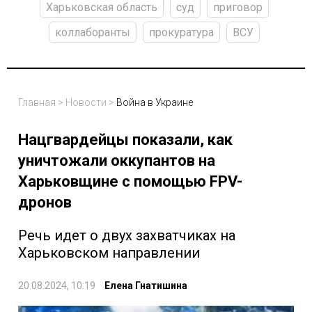
Харьковская область
суд
приговор
коллаборанты
прокуратура
ВСУ
Главная
>
Новости
>
Война в Украине
Нацгвардейцы показали, как
уничтожали оккупантов на
Харьковщине с помощью FPV-
дронов
Речь идет о двух захватчиках на
Харьковском направлении
20.08.2024, 10:19
Елена Гнатишина