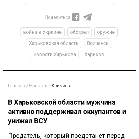
Поделиться
война в Украине
обстрел
оружие
Харьковская область
Волчанск
новости Харькова
Харьков
Главная
>
Новости
>
Криминал
В Харьковской области мужчина
активно поддерживал оккупантов и
унижал ВСУ
Предатель, который предстанет перед