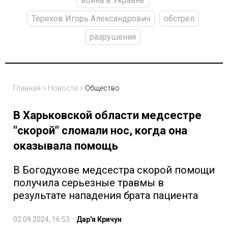
война в Украине
Терехов Игорь Александрович
обстрел
разрушения
Главная
>
Новости
>
Общество
В Харьковской области медсестре
"скорой" сломали нос, когда она
оказывала помощь
В Богодухове медсестра скорой помощи
получила серьезные травмы в
результате нападения брата пациента
02.09.2024, 16:53
Дар'я Кричун