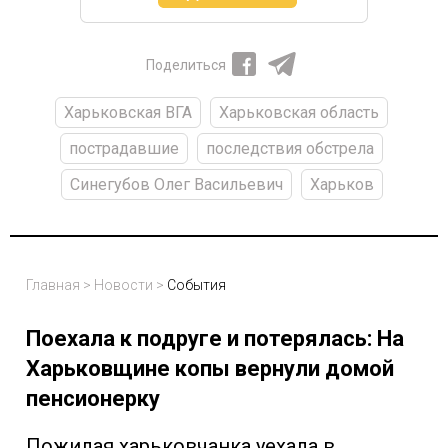
Поделиться
Харьковская ВГА
Харьковская область
пострадавшие
последствия обстрела
Синегубов Олег Васильевич
Харьков
Главная
>
Новости
>
События
Поехала к подруге и потерялась: На
Харьковщине копы вернули домой
пенсионерку
Пожилая харьковчанка уехала в