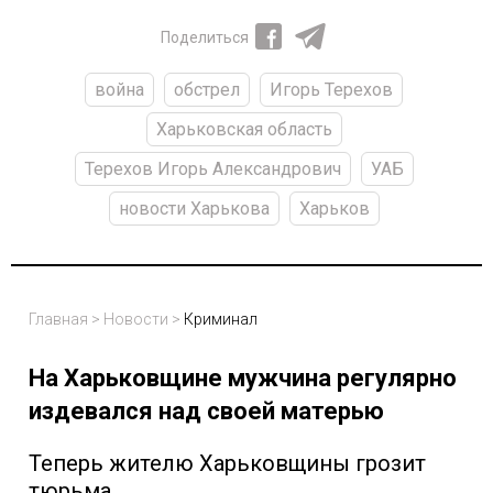
Поделиться
война
обстрел
Игорь Терехов
Харьковская область
Терехов Игорь Александрович
УАБ
новости Харькова
Харьков
Главная
>
Новости
>
Криминал
На Харьковщине мужчина регулярно
издевался над своей матерью
Теперь жителю Харьковщины грозит
тюрьма