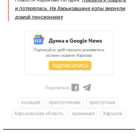
и потерялась: На Харьковщине копы вернули
домой пенсионерку
Поделиться
полиция
преступление
преступник
Харьковская область
криминал
Харьков