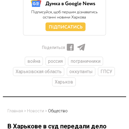
Поделиться
война
россия
пограничники
Харьковская область
оккупанты
ГПСУ
Харьков
Главная
>
Новости
>
Общество
В Харькове в суд передали дело