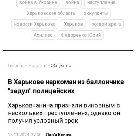
война в Украине
война
наступление
Харьковская область
оккупанты
новости Харькова
Харьков
потери врага
Ахиллес
Федоренко Юрий
Главная
>
Новости
>
Общество
В Харькове наркоман из баллончика
"задул" полицейских
Харьковчанина признали виновным в
нескольких преступлениях, однако он
получил условный срок
15.11.2024, 12:00
Дар'я Кричун