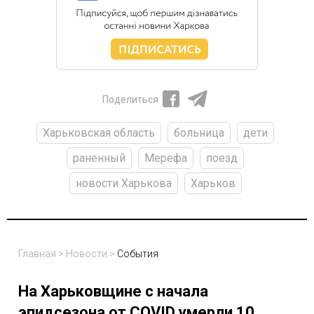
Поделиться
Харьковская область
больница
дети
раненный
Мерефа
поезд
новости Харькова
Харьков
Главная
>
Новости
>
События
На Харьковщине с начала
эпидсезона от COVID умерли 10