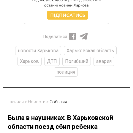
Поделиться
новости Харькова
Харьковская область
Харьков
ДТП
Погибший
авария
полиция
Главная
>
Новости
>
События
Была в наушниках: В Харьковской
области поезд сбил ребенка