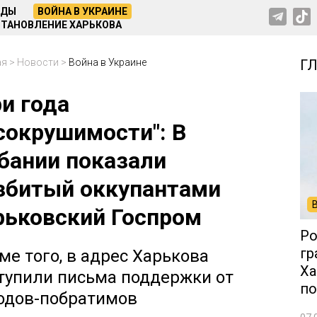
НДЫ
ВОЙНА В УКРАИНЕ
ТАНОВЛЕНИЕ ХАРЬКОВА
ая
>
Новости
>
Война в Украине
Г
ри года
сокрушимости": В
бании показали
збитый оккупантами
рьковский Госпром
Ро
гр
ме того, в адрес Харькова
Ха
тупили письма поддержки от
по
одов-побратимов