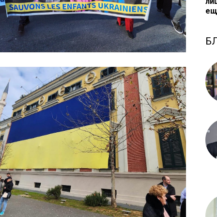
ли
ещ
Б