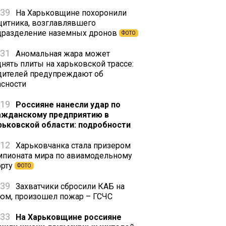
:39
На Харьковщине похоронили
щитника, возглавлявшего
дразделение наземных дронов
ФОТО
:31
Аномальная жара может
днять плиты на харьковской трассе:
дителей предупреждают об
асности
:19
Россияне нанесли удар по
ажданскому предприятию в
рьковской области: подробности
:12
Харьковчанка стала призером
мпионата мира по авиамодельному
орту
ФОТО
:39
Захватчики сбросили КАБ на
юм, произошел пожар – ГСЧС
:33
На Харьковщине россияне