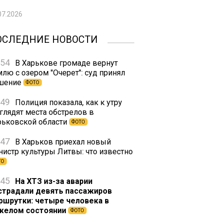
07.2026
ОСЛЕДНИЕ НОВОСТИ
:54
В Харькове громаде вернут
млю с озером "Очерет": суд принял
шение
ФОТО
:49
Полиция показала, как к утру
глядят места обстрелов в
рьковской области
ФОТО
:47
В Харьков приехал новый
нистр культуры Литвы: что известно
ТО
:45
На ХТЗ из-за аварии
страдали девять пассажиров
ршрутки: четыре человека в
желом состоянии
ФОТО