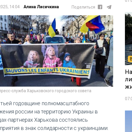
07.
2025, 14:04
Алина Лисичкина
Поделиться
На
ли
жи
пресс-служба Харьковского городского совета
07.
етьей годовщине полномасштабного
жения россии на территорию Украины в
дах-партнерах Харькова состоялись
приятия в знак солидарности с украинцами.