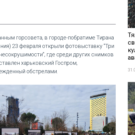
Тя
анным горсовета, в городе-побратиме Тирана
св
ания) 23 февраля открыли фотовыставку "Три
ку
 несокрушимости", где среди других снимков
ав
ставлен харьковский Госпром,
31.
ежденный обстрелами.