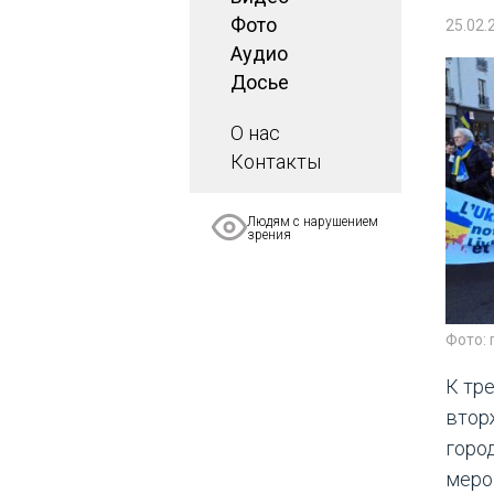
Фото
25.02.
Аудио
Досье
О нас
Контакты
Людям с нарушением
зрения
Фото: 
К тр
втор
горо
меро