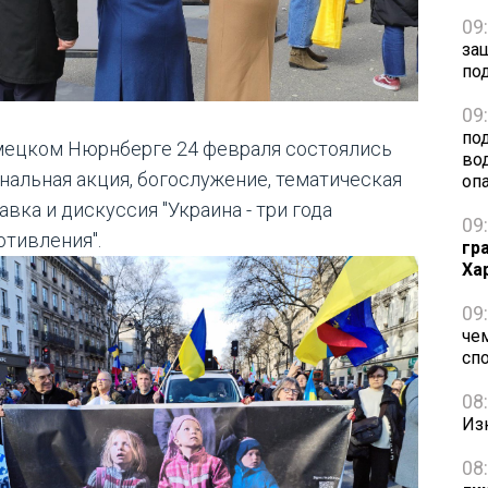
09
за
по
09
по
мецком Нюрнберге 24 февраля состоялись
во
нальная акция, богослужение, тематическая
оп
вка и дискуссия "Украина - три года
09
отивления".
гр
Ха
09
че
сп
08
Из
08