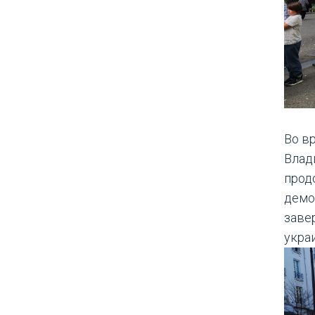
Во в
Влад
прод
демо
заве
укра