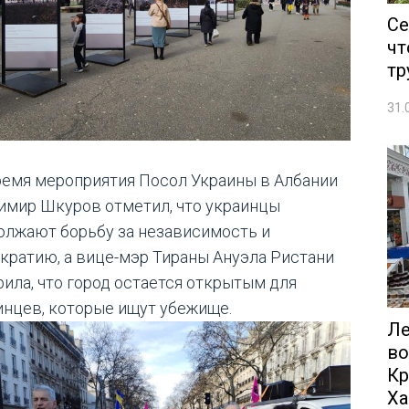
Се
чт
тр
31.
ремя мероприятия Посол Украины в Албании
имир Шкуров отметил, что украинцы
олжают борьбу за независимость и
кратию, а вице-мэр Тираны Ануэла Ристани
рила, что город остается открытым для
инцев, которые ищут убежище.
Ле
во
Кр
Ха