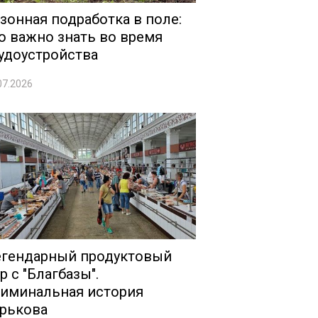
зонная подработка в поле:
о важно знать во время
удоустройства
07.2026
гендарный продуктовый
р с "Благбазы".
иминальная история
рькова