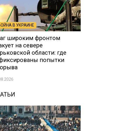
ВОЙНА В УКРАИНЕ
аг широким фронтом
акует на севере
рьковской области: где
фиксированы попытки
орыва
08.2026
ТАТЬИ