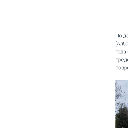
По д
(Алб
года
пред
повр