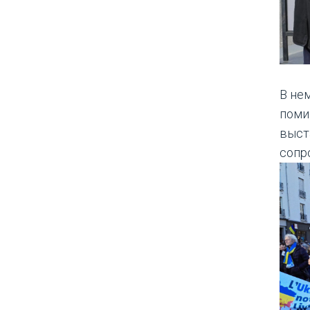
В не
поми
выста
сопр