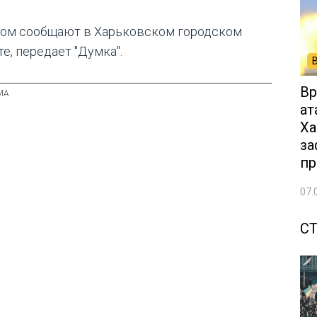
том сообщают в Харьковском городском
е, передает "Думка".
Вр
ат
Ха
за
пр
07.
С