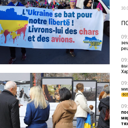
30.
П
09
зе
ре
09
вы
Ха
09
ми
ФО
09
по
ма
тя