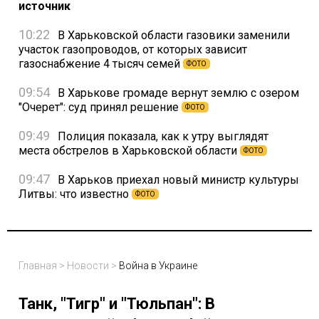
источник
10:22
В Харьковской области газовики заменили
участок газопроводов, от которых зависит
газоснабжение 4 тысяч семей
ФОТО
09:54
В Харькове громаде вернут землю с озером
"Очерет": суд принял решение
ФОТО
09:49
Полиция показала, как к утру выглядят
места обстрелов в Харьковской области
ФОТО
09:47
В Харьков приехал новый министр культуры
Литвы: что известно
ФОТО
Главная
>
Новости
>
Война в Украине
Танк, "Тигр" и "Тюльпан": В