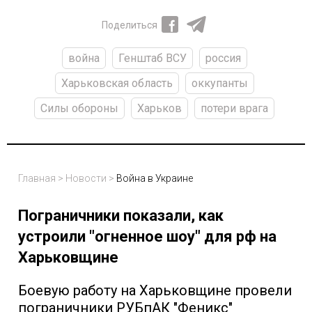
Поделиться
война
Генштаб ВСУ
россия
Харьковская область
оккупанты
Силы обороны
Харьков
потери врага
Главная
>
Новости
>
Война в Украине
Пограничники показали, как
устроили "огненное шоу" для рф на
Харьковщине
Боевую работу на Харьковщине провели
пограничники РУБпАК "Феникс"