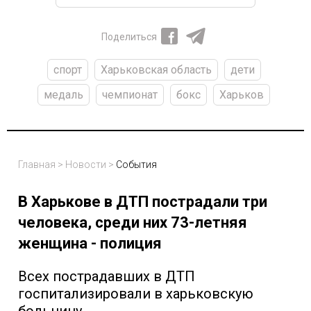
Поделиться
спорт
Харьковская область
дети
медаль
чемпионат
бокс
Харьков
Главная
>
Новости
>
События
В Харькове в ДТП пострадали три
человека, среди них 73-летняя
женщина - полиция
Всех пострадавших в ДТП
госпитализировали в харьковскую
больницу