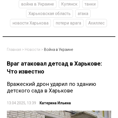
война в Украине
Купянск
танки
Харьковская область
атака
новости Харькова
потери врага
Ахиллес
Главная
>
Новости
>
Война в Украине
Враг атаковал детсад в Харькове:
Что известно
Вражеский дрон ударил по зданию
детского сада в Харькове
13.04.2025, 13:39
Катерина Ильина