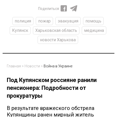
Поделиться
полиция
пожар
эвакуация
помощь
Купянск
Харьковская область
медицина
новости Харькова
Главная
>
Новости
>
Война в Украине
Под Купянском россияне ранили
пенсионера: Подробности от
прокуратуры
В результате вражеского обстрела
Купянщины ранен мирный житель