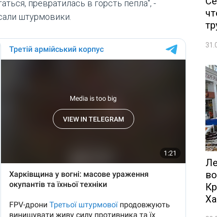
Се
аться, превратилась в горсть пепла", -
чт
сали штурмовики.
тр
31.
Ле
во
Кр
Ха