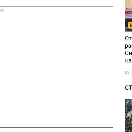
От
ра
Си
на
08.
С