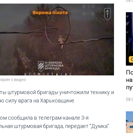
08.
По
на
скрин с видео
пу
ты штурмовой бригады уничтожили технику и
08.
ю силу врага на Харьковщине.
том сообщила в телеграм-канале 3-я
льная штурмовая бригада, передает "Думка".