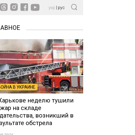
укр
|
рус
ЛАВНОЕ
ВОЙНА В УКРАИНЕ
Харькове неделю тушили
жар на складе
дательства, возникший в
зультате обстрела