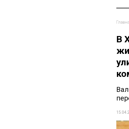
Главн
В 
жи
ул
ко
Вал
пер
15.04.