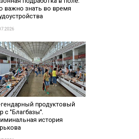
зонная подработка в поле:
о важно знать во время
удоустройства
07.2026
гендарный продуктовый
р с "Благбазы".
иминальная история
рькова