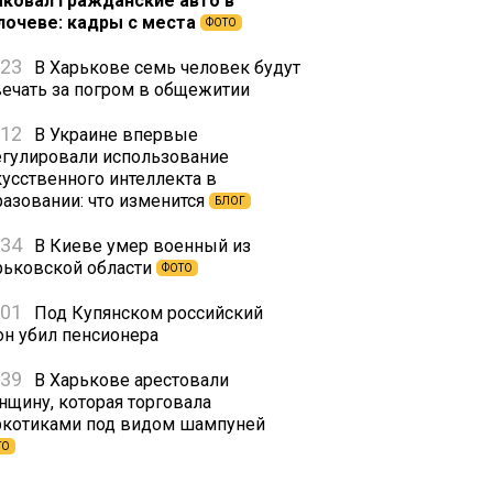
аковал гражданские авто в
лочеве: кадры с места
ФОТО
:23
В Харькове семь человек будут
вечать за погром в общежитии
:12
В Украине впервые
егулировали использование
кусственного интеллекта в
разовании: что изменится
БЛОГ
:34
В Киеве умер военный из
рьковской области
ФОТО
:01
Под Купянском российский
он убил пенсионера
:39
В Харькове арестовали
нщину, которая торговала
ркотиками под видом шампуней
ТО