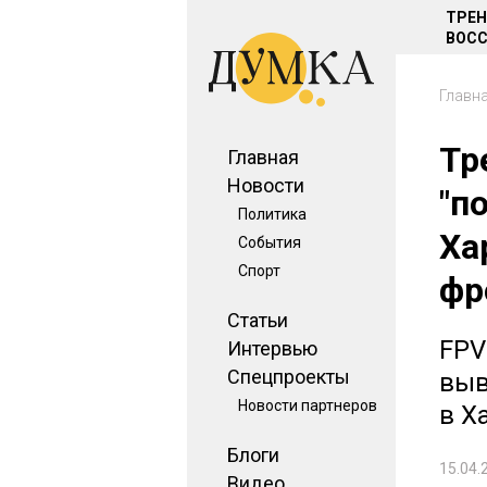
ТРЕ
ВОСС
Главн
Тр
Главная
Новости
"п
Политика
Ха
События
Спорт
фр
Статьи
FPV
Интервью
Спецпроекты
выв
Новости партнеров
в Х
Блоги
15.04.
Видео