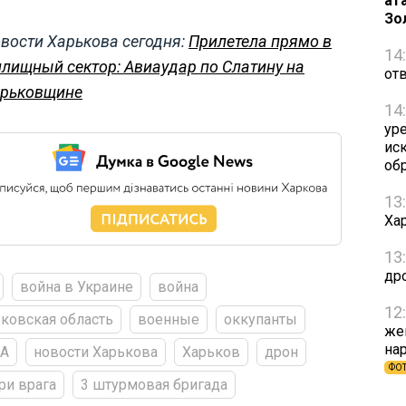
ат
Зо
вости Харькова сегодня:
Прилетела прямо в
14
лищный сектор: Авиаудар по Слатину на
от
рьковщине
14
ур
ис
об
13
Ха
13
др
война в Украине
война
12
ковская область
военные
оккупанты
же
на
А
новости Харькова
Харьков
дрон
ФО
ри врага
3 штурмовая бригада