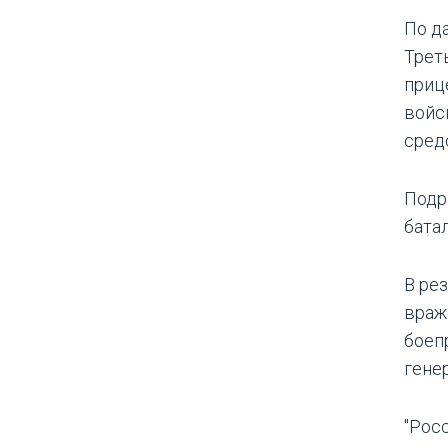
По д
Трет
приц
войс
сред
Подр
бата
В ре
враж
боеп
гене
"Рос