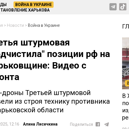
НДЫ
ВОЙНА В УКРАИНЕ
ТАНОВЛЕНИЕ ХАРЬКОВА
ая
>
Новости
>
Война в Украине
Г
етья штурмовая
одчистила" позиции рф на
рьковщине: Видео с
онта
-дроны Третьей штурмовой
В 
ели из строя технику противника
по
арьковской области
из
ре
2025, 12:16
Алина Лисичкина
Поделиться