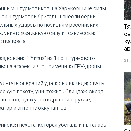
анным штурмовиков, на Харьковщине силы
ьей штурмовой бригады нанесли серии
ельных ударов по позициям российских
Тя
к, уничтожая живую силу и технические
св
ку
ства врага.
ав
азделение "Primus" из 1-го штурмового
31.
льона эффективно применило FPV-дроны.
зультате операций удалось ликвидировать
ескую пехоту, уничтожить блиндаж, склад
рипасов, пушку, антидроновое ружье,
ратор и антенну оккупантов.
сийская пехота, которая убегала и пыталась