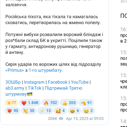
30.
П
16
пр
в 
15
по
за
15
чр
кл
15
пр
пр
14