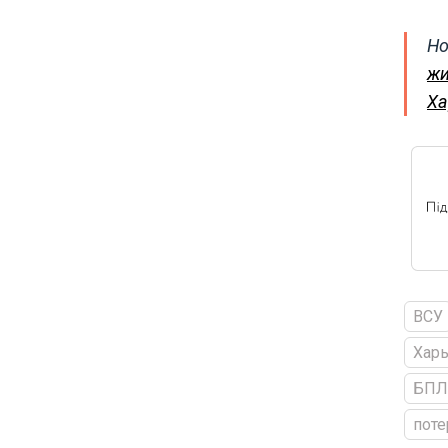
Но
жи
Ха
ВСУ
Харь
БПЛ
поте