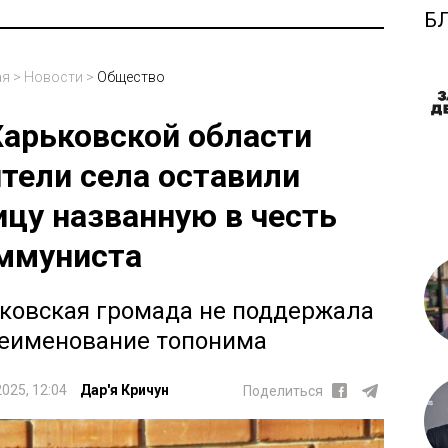
Б
ая
>
Новости
>
Общество
Харьковской области
тели села оставили
ицу названную в честь
ммуниста
ковская громада не поддержала
еименование топонима
2025, 12:04
Дар'я Кричун
Поделиться