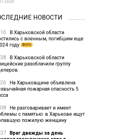
07.2026
ОСЛЕДНИЕ НОВОСТИ
:16
В Харьковской области
остились с военным, погибшим еще
2024 году
ФОТО
:38
В Харьковской области
лицейские разоблачили группу
цеперов
:26
На Харьковщине объявлена
езвычайная пожарная опасность 5
асса
:08
Не разговаривает и имеет
облемы с памятью: в Харькове ищут
опавшую пожилую женщину
:37
Враг дважды за день