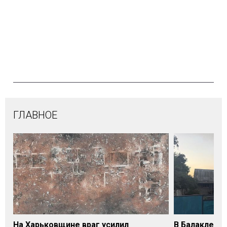
ГЛАВНОЕ
На Харьковщине враг усилил
В Балаклее 