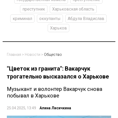
преступник
Харьковская область
криминал
оккупанты
Абдула Владислав
Харьков
Главная
>
Новости
>
Общество
"Цветок из гранита": Вакарчук
трогательно высказался о Харькове
Музыкант и волонтер Вакарчук снова
побывал в Харькове
25.04.2025, 13:49
Алина Лисичкина