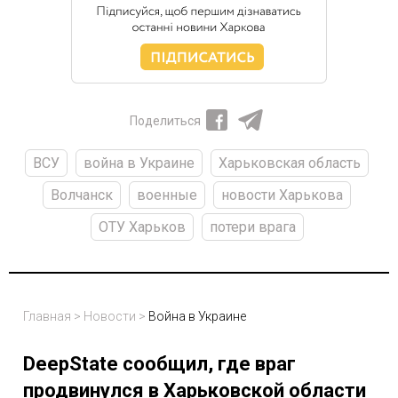
Поделиться
ВСУ
война в Украине
Харьковская область
Волчанск
военные
новости Харькова
ОТУ Харьков
потери врага
Главная
>
Новости
>
Война в Украине
DeepState сообщил, где враг
продвинулся в Харьковской области