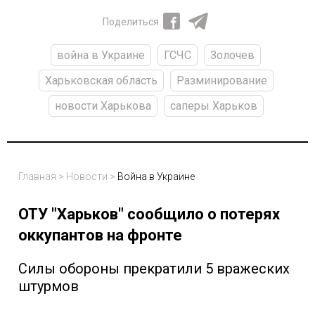
Поделиться
война в Украине
ГСЧС
Золочев
Харьковская область
Разминирование
новости Харькова
саперы Харьков
Главная
>
Новости
>
Война в Украине
ОТУ "Харьков" сообщило о потерях
оккупантов на фронте
Силы обороны прекратили 5 вражеских
штурмов