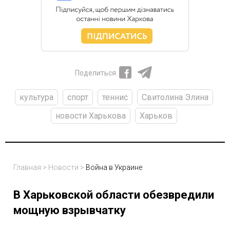
Поделиться
культура
спорт
теннис
Свитолина Элина
новости Харькова
Харьков
Главная
>
Новости
>
Война в Украине
В Харьковской области обезвредили
мощную взрывчатку