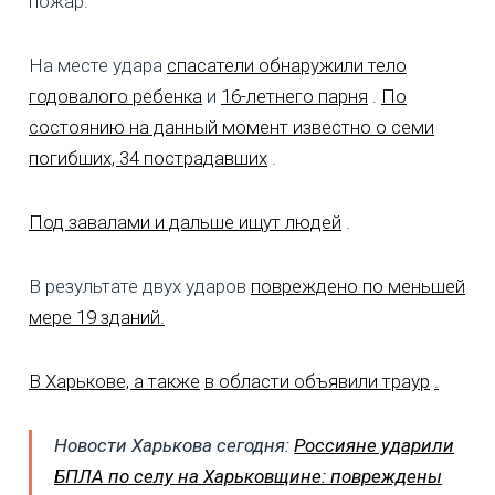
пожар.
На месте удара
спасатели обнаружили тело
годовалого ребенка
и
16-летнего парня
.
По
состоянию на данный момент известно о семи
погибших, 34 пострадавших
.
Под завалами и дальше ищут людей
.
В результате двух ударов
повреждено по меньшей
мере 19 зданий.
В Харькове, а также
в области объявили траур
.
Новости Харькова сегодня:
Россияне ударили
БПЛА по селу на Харьковщине: повреждены