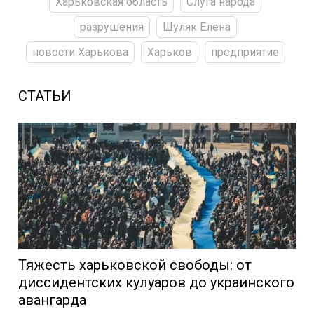
Харьковская область
Слуга народа
разрушения
Шуляк Елена
новости Харькова
Харьков
предприятие
СТАТЬИ
Тяжесть харьковской свободы: от
диссидентских кулуаров до украинского
авангарда