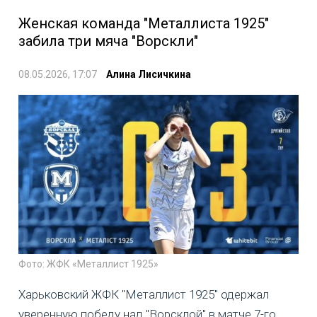
Женская команда "Металлиста 1925"
забила три мяча "Ворскли"
08.05.2026, 17:07
Алина Лисичкина
Фото: ЖФК «Металлист 1925»
Харьковский ЖФК "Металлист 1925" одержал
уверенную победу над "Ворсклой" в матче 7-го