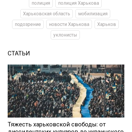
полиция
полиция Харькова
Харьковская область
мобилизация
подозрение
новости Харькова
Харьков
уклонисты
СТАТЬИ
Тяжесть харьковской свободы: от
диссидентских кулуаров до украинского