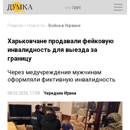
укр
|
рус
Главная
>
Новости
>
Война в Украине
Харьковчане продавали фейковую
инвалидность для выезда за
границу
Через медучреждения мужчинам
оформляли фиктивную инвалидность
08.05.2026, 17:08
Чередник Ирина