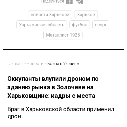
Поделиться
новости Харькова
Харьков
Харьковская область
футбол
спорт
Металлист 1925
Главная
>
Новости
>
Война в Украине
Оккупанты влупили дроном по
зданию рынка в Золочеве на
Харьковщине: кадры с места
Враг в Харьковской области применил
дрон