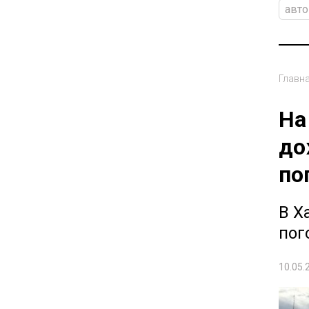
авт
Главн
На
до
по
В Х
пог
10.05.