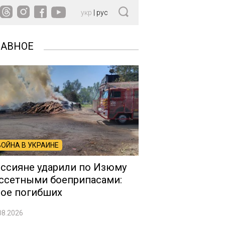
укр
|
рус
ЛАВНОЕ
ВОЙНА В УКРАИНЕ
ссияне ударили по Изюму
ссетными боеприпасами:
ое погибших
08.2026