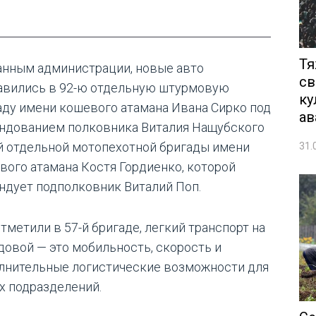
Тя
анным администрации, новые авто
св
авились в 92-ю отдельную штурмовую
ку
аду имени кошевого атамана Ивана Сирко под
ав
ндованием полковника Виталия Нащубского
-й отдельной мотопехотной бригады имени
31.
вого атамана Костя Гордиенко, которой
ндует подполковник Виталий Поп.
тметили в 57-й бригаде, легкий транспорт на
довой — это мобильность, скорость и
лнительные логистические возможности для
х подразделений.