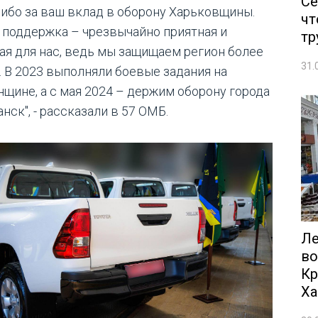
Се
сибо за ваш вклад в оборону Харьковщины.
чт
 поддержка – чрезвычайно приятная и
тр
ая для нас, ведь мы защищаем регион более
31.
т. В 2023 выполняли боевые задания на
нщине, а с мая 2024 – держим оборону города
нск", - рассказали в 57 ОМБ.
Ле
во
Кр
Ха