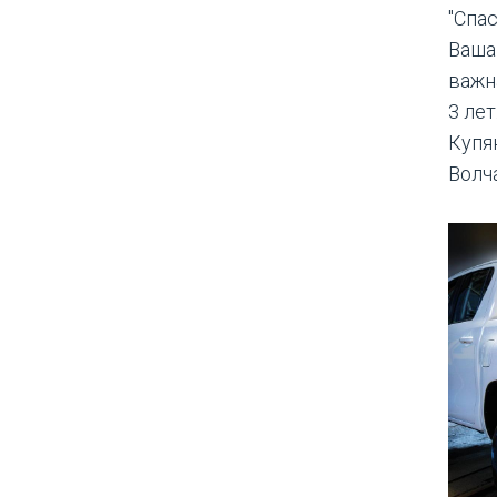
"Спа
Ваша
важн
3 ле
Купя
Волча