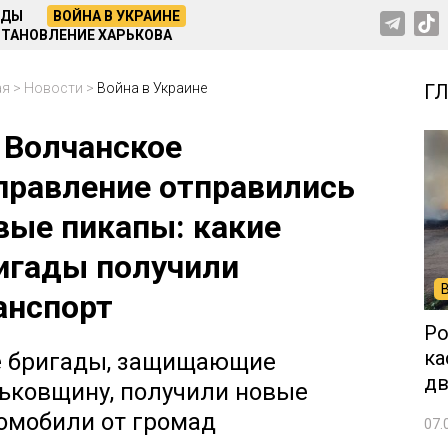
НДЫ
ВОЙНА В УКРАИНЕ
ТАНОВЛЕНИЕ ХАРЬКОВА
ая
>
Новости
>
Война в Украине
Г
 Волчанское
правление отправились
вые пикапы: какие
игады получили
анспорт
Ро
ка
 бригады, защищающие
дв
ьковщину, получили новые
омобили от громад
07.