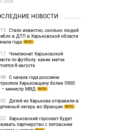
07.2026
ОСЛЕДНИЕ НОВОСТИ
:13
Стало известно, сколько людей
гибло в ДТП в Харьковской области
ачала года
ФОТО
:17
Чемпионат Харьковской
асти по футболу: какие матчи
тоятся 8 августа
:48
С начала года россияне
стреляли Харьковщину более 5900
з – министр МВД
ФОТО
:42
Детей из Харькова отправили в
ортивный лагерь во Франции
ФОТО
:22
Харьковский горсовет будет
звивать партнерство с литовским