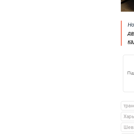
Но
дв
ка
тран
Харь
Шев