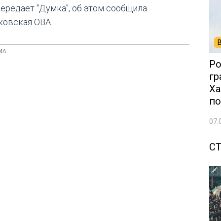
передает "Думка", об этом сообщила
ковская ОВА.
Ро
гр
Ха
по
07.
С