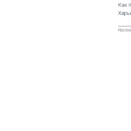
Как 
Харь