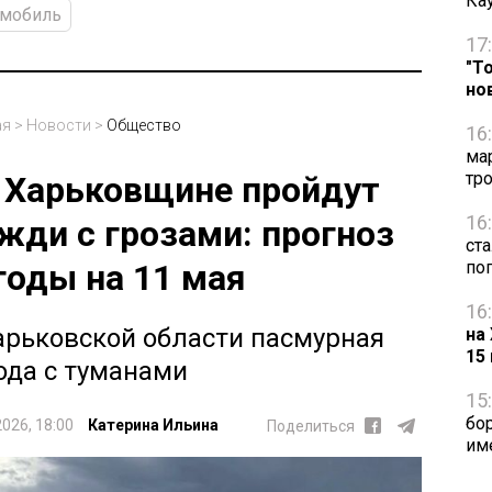
Ка
омобиль
17
"Т
но
ая
>
Новости
>
Общество
16
ма
тр
 Харьковщине пройдут
16
жди с грозами: прогноз
ст
годы на 11 мая
по
16
арьковской области пасмурная
на
15
ода с туманами
15
бо
2026, 18:00
Катерина Ильина
Поделиться
им