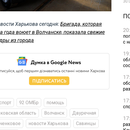
30.
П
вости Харькова сегодня:
Бригада, которая
20
а года воюет в Волчанске, показала свежие
по
дры из города
с н
19
обл
сос
17
об
ра
17
спорт
92 ОМБр
помощь
сп
ковская область
Волчанск
Двуречная
17
ченковое
новости Харькова
Савинцы
ра