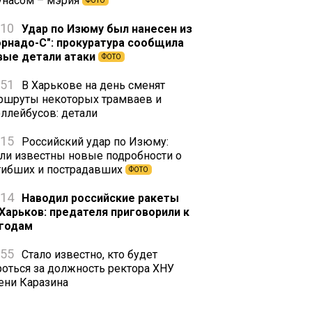
унасом – мэрия
ФОТО
:10
Удар по Изюму был нанесен из
орнадо-С": прокуратура сообщила
вые детали атаки
ФОТО
:51
В Харькове на день сменят
ршруты некоторых трамваев и
оллейбусов: детали
:15
Российский удар по Изюму:
али известны новые подробности о
гибших и пострадавших
ФОТО
:14
Наводил российские ракеты
 Харьков: предателя приговорили к
 годам
:55
Стало известно, кто будет
роться за должность ректора ХНУ
ени Каразина