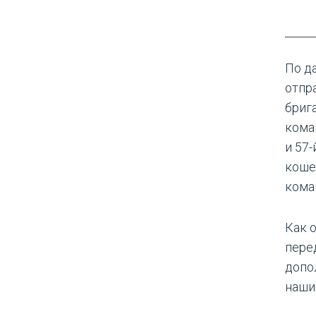
По д
отпр
бриг
кома
и 57
коше
кома
Как о
пере
допо
наши