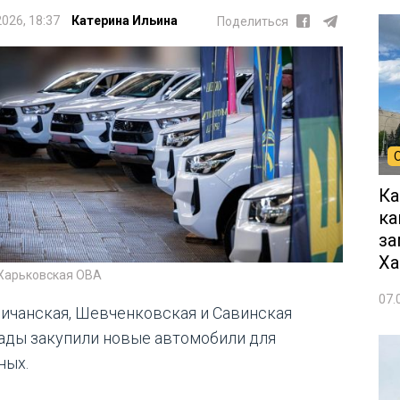
2026, 18:37
Катерина Ильина
Поделиться
Ка
ка
за
Ха
 Харьковская ОВА
07.
ичанская, Шевченковская и Савинская
ады закупили новые автомобили для
ных.