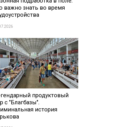
зонная подработка в поле:
о важно знать во время
удоустройства
07.2026
гендарный продуктовый
р с "Благбазы".
иминальная история
рькова