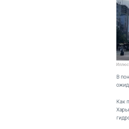
Иллюс
В по
ожид
Как 
Харь
гидр