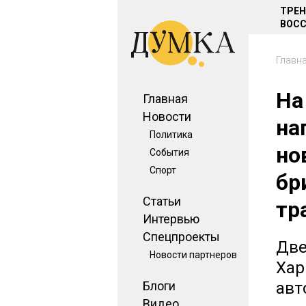
ТРЕ
ВОСС
Главн
На
Главная
Новости
на
Политика
но
События
Спорт
бр
Статьи
тр
Интервью
Спецпроекты
Две
Новости партнеров
Хар
Блоги
авт
Видео