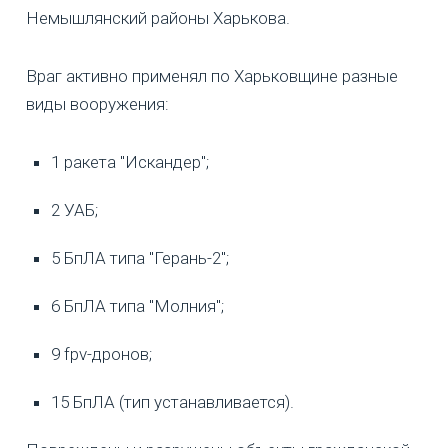
Немышлянский районы Харькова.
Враг активно применял по Харьковщине разные
виды вооружения:
1 ракета "Искандер";
2 УАБ;
5 БпЛА типа "Герань-2";
6 БпЛА типа "Молния";
9 fpv-дронов;
15 БпЛА (тип устанавливается).