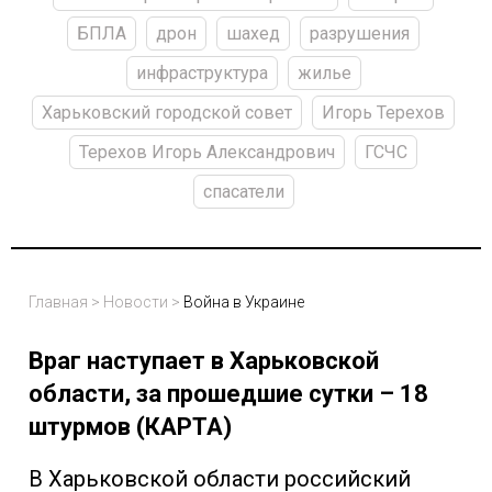
БПЛА
дрон
шахед
разрушения
инфраструктура
жилье
Харьковский городской совет
Игорь Терехов
Терехов Игорь Александрович
ГСЧС
спасатели
Главная
>
Новости
>
Война в Украине
Враг наступает в Харьковской
области, за прошедшие сутки – 18
штурмов (КАРТА)
В Харьковской области российский