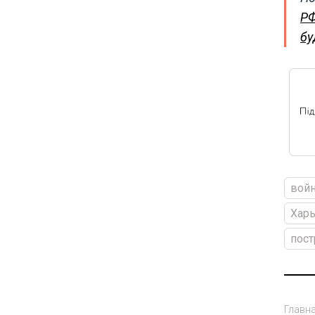
РФ
бу
войн
Харь
пос
Главн