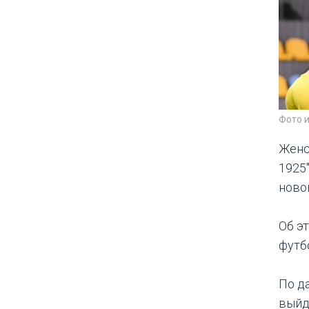
Фото 
Женс
1925
ново
Об э
футб
По д
выйд