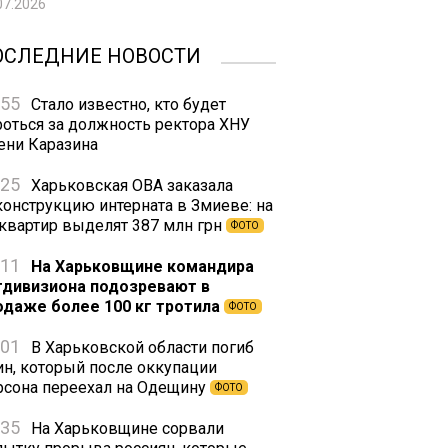
07.2026
ОСЛЕДНИЕ НОВОСТИ
:55
Стало известно, кто будет
роться за должность ректора ХНУ
ени Каразина
:25
Харьковская ОВА заказала
конструкцию интерната в Змиеве: на
 квартир выделят 387 млн грн
ФОТО
:11
На Харьковщине командира
тдивизиона подозревают в
одаже более 100 кг тротила
ФОТО
:01
В Харьковской области погиб
ин, который после оккупации
рсона переехал на Одещину
ФОТО
:35
На Харьковщине сорвали