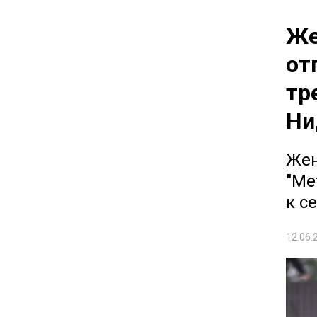
Же
от
тр
Ни
Жен
"Ме
к с
12.06.