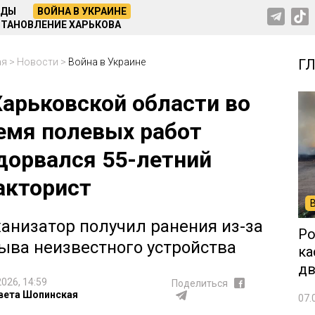
НДЫ
ВОЙНА В УКРАИНЕ
ТАНОВЛЕНИЕ ХАРЬКОВА
ая
>
Новости
>
Война в Украине
Г
Харьковской области во
емя полевых работ
дорвался 55-летний
акторист
анизатор получил ранения из-за
Ро
ыва неизвестного устройства
ка
дв
2026, 14:59
Поделиться
вета Шопинская
07.