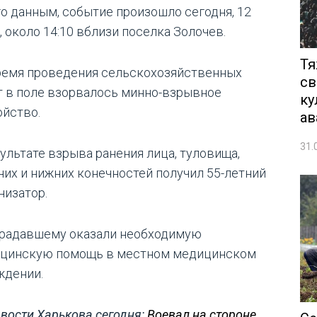
го данным, событие произошло сегодня, 12
, около 14:10 вблизи поселка Золочев.
Тя
ремя проведения сельскохозяйственных
св
т в поле взорвалось минно-взрывное
ку
ойство.
ав
31.
зультате взрыва ранения лица, туловища,
них и нижних конечностей получил 55-летний
низатор.
радавшему оказали необходимую
цинскую помощь в местном медицинском
ждении.
вости Харькова сегодня:
Воевал на стороне