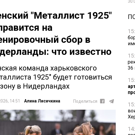
30.
нский "Металлист 1925"
П
правится на
15
енировочный сбор в
бо
им
дерланды: что известно
15
ре
ская команда харьковского
36
таллиста 1925" будет готовиться
15
езону в Нидерландах
ар
пр
2026, 14:51
Алина Лисичкина
Поделиться
15
во
Хе
14