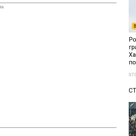
Ро
гр
Ха
по
07.
С