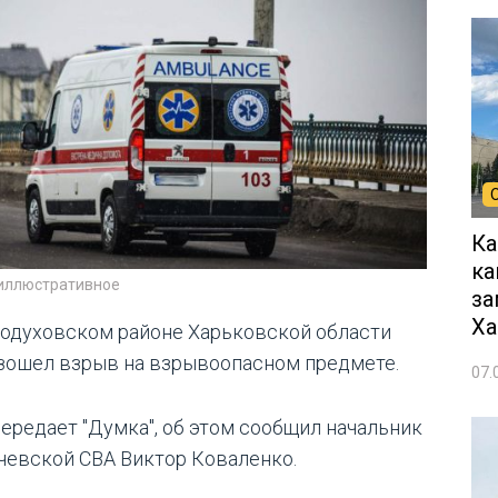
Ка
ка
 иллюстративное
за
Ха
годуховском районе Харьковской области
зошел взрыв на взрывоопасном предмете.
07.
передает "Думка", об этом сообщил начальник
чевской СВА Виктор Коваленко.