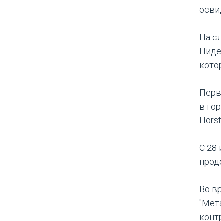
осви
На с
Ниде
кото
Перв
в гор
Horst
С 28
продо
Во в
"Мет
конт