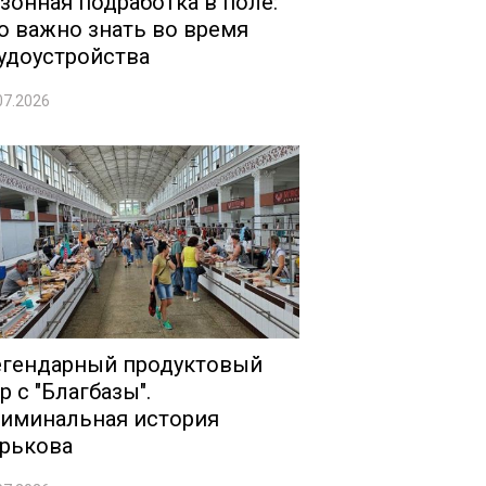
зонная подработка в поле:
о важно знать во время
удоустройства
07.2026
гендарный продуктовый
р с "Благбазы".
иминальная история
рькова