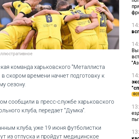
по
пря
фр
14
вс
14
Вы
иллюстративное
вст
"А
кая команда харьковского "Металлиста
14
" в скором времени начнет подготовку к
эк
му сезону.
"с
ФО
том сообщили в пресс-службе харьковского
13
ольного клуба, передает "Думка".
ез
пы
анным клуба, уже 19 июня футболистки
13
ут из отпуска и пройдут медицинское
ка