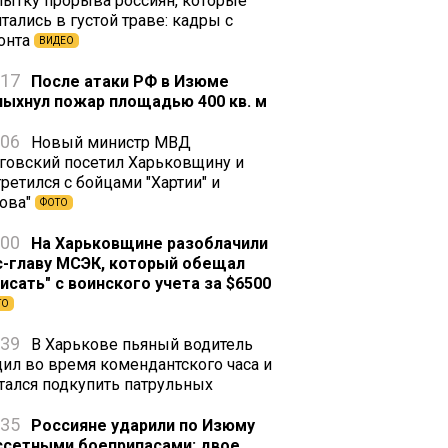
пытку прорыва россиян, которые
тались в густой траве: кадры с
онта
ВИДЕО
:17
После атаки РФ в Изюме
пыхнул пожар площадью 400 кв. м
:06
Новый министр МВД
говский посетил Харьковщину и
ретился с бойцами "Хартии" и
зова"
ФОТО
:00
На Харьковщине разоблачили
с-главу МСЭК, который обещал
писать" с воинского учета за $6500
ТО
:39
В Харькове пьяный водитель
дил во время комендантского часа и
тался подкупить патрульных
:35
Россияне ударили по Изюму
ссетными боеприпасами: двое