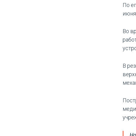
По е
июня
Во в
рабо
устр
В ре
верх
меха
Пост
меди
учре
Но