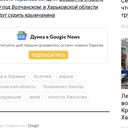
Се
 под Волчанском: в Харьковской области
чт
тр
дут судить крымчанина
31.
а в Украине
Золочев
взрыв
ковская область
Коваленко Виктор
Ле
традавшие
мина
новости Харькова
во
Кр
Ха
ая
>
Новости
>
Спорт