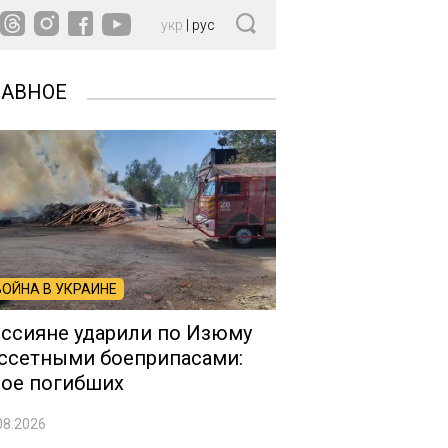
укр
|
рус
ЛАВНОЕ
ВОЙНА В УКРАИНЕ
ссияне ударили по Изюму
ссетными боеприпасами:
ое погибших
08.2026