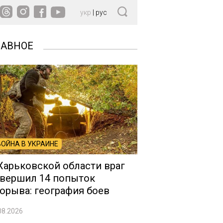
укр
|
рус
ЛАВНОЕ
ВОЙНА В УКРАИНЕ
Харьковской области враг
вершил 14 попыток
орыва: география боев
08.2026