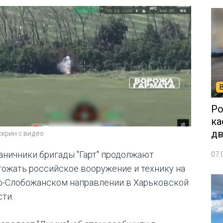
Ро
ка
дв
скрин с видео
аничники бригады "Гарт" продолжают
07.
тожать российское вооружение и технику на
-Слобожанском направлении в Харьковской
сти.