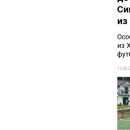
Си
из
Осо
из 
фут
12.06.