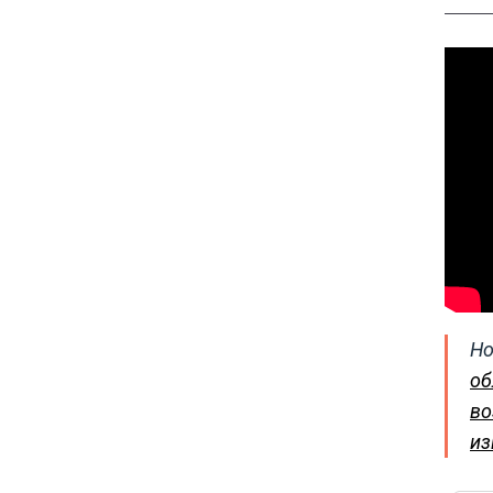
Но
об
во
из