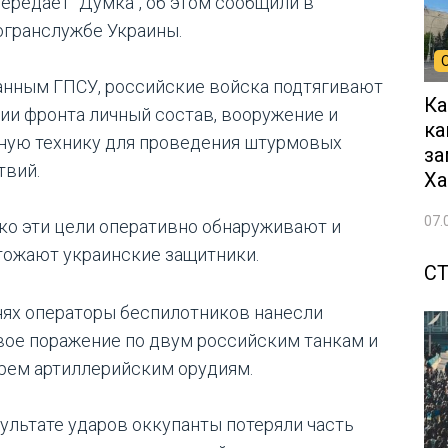
передает "Думка", об этом сообщили в
огранслужбе Украины.
анным ГПСУ, российские войска подтягивают
Ка
нии фронта личный состав, вооружение и
ка
ную технику для проведения штурмовых
за
твий.
Ха
07.
ко эти цели оперативно обнаруживают и
тожают украинские защитники.
С
нях операторы беспилотников нанесли
вое поражение по двум российским танкам и
рем артиллерийским орудиям.
зультате ударов оккупанты потеряли часть