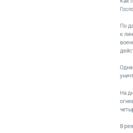
Как 
Госп
По д
к ли
воен
дейс
Одна
унич
На д
огне
четы
В ре