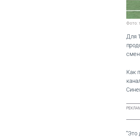
Фото:
Для 
прод
смен
Как 
кана
Сине
"Это