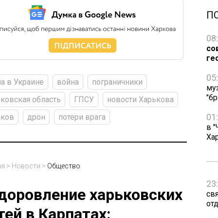
П
08
со
ге
05
а в Украине
война
пограничники
му
"бр
ковская область
ГПСУ
новости Харькова
01
ьков
дрон
потери врага
в "
Ха
ая
>
Новости
>
Общество
23
доровление харьковских
св
от
тей в Карпатах: