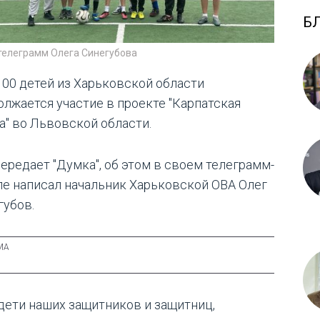
Б
 телеграмм Олега Синегубова
100 детей из Харьковской области
олжается участие в проекте "Карпатская
а" во Львовской области.
передает "Думка", об этом в своем телеграмм-
ле написал начальник Харьковской ОВА Олег
губов.
 дети наших защитников и защитниц,