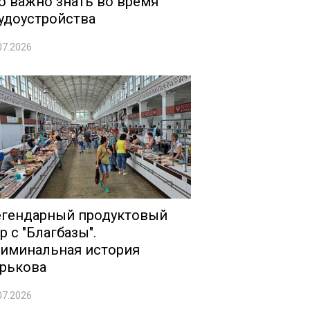
о важно знать во время
удоустройства
07.2026
гендарный продуктовый
р с "Благбазы".
иминальная история
рькова
07.2026