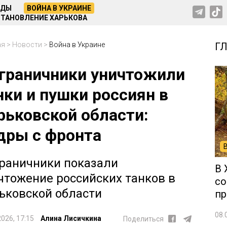
НДЫ
ВОЙНА В УКРАИНЕ
ТАНОВЛЕНИЕ ХАРЬКОВА
ая
>
Новости
>
Война в Украине
Г
граничники уничтожили
нки и пушки россиян в
рьковской области:
дры с фронта
раничники показали
В 
чтожение российских танков в
со
ьковской области
пр
08.
2026, 17:15
Алина Лисичкина
Поделиться