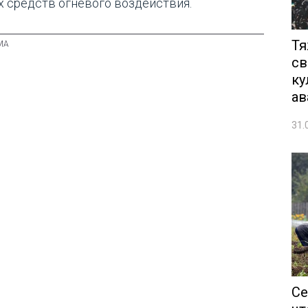
х средств огневого воздействия.
Тя
св
ку
ав
31.
Се