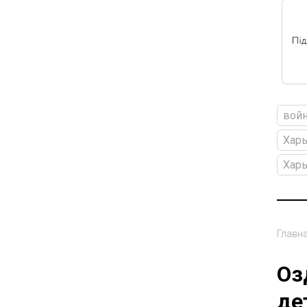
войн
Харь
Хар
Главн
Оз
де