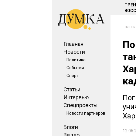
ТРЕ
ВОСС
Главн
По
Главная
Новости
та
Политика
Ха
События
Спорт
ка
Статьи
Пог
Интервью
Спецпроекты
уни
Новости партнеров
Хар
Блоги
12.06.
Видео