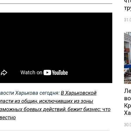
чт
тр
31.
Ле
вости Харькова сегодня:
В Харьковской
во
ласти из общин, исключивших из зоны
Кр
зможных боевых действий, бежит бизнес: что
Ха
вестно
30.