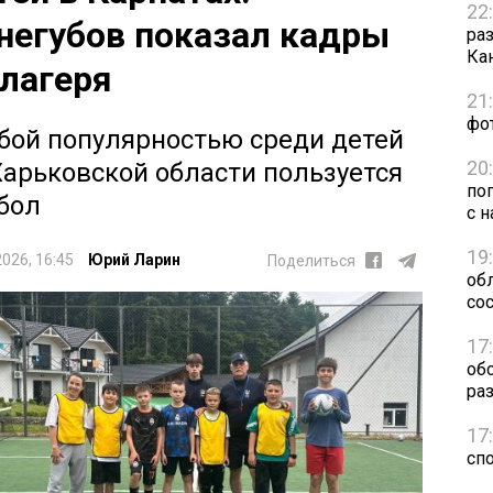
22
негубов показал кадры
ра
Ка
 лагеря
21
фо
бой популярностью среди детей
20
Харьковской области пользуется
по
бол
с н
19
2026, 16:45
Юрий Ларин
Поделиться
обл
сос
17
об
ра
17
сп