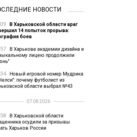
ОСЛЕДНИЕ НОВОСТИ
:09
В Харьковской области враг
вершил 14 попыток прорыва:
ография боев
:57
В Харькове академии дизайна и
зыкальному лицею продолжили
онь"
:34
Новый игровой номер Мудрика
Челси": почему футболист из
рьковской области выбрал №43
07.08.2026
:58
В Харьковской области
ященника осудили за призывы
дать Харьков России