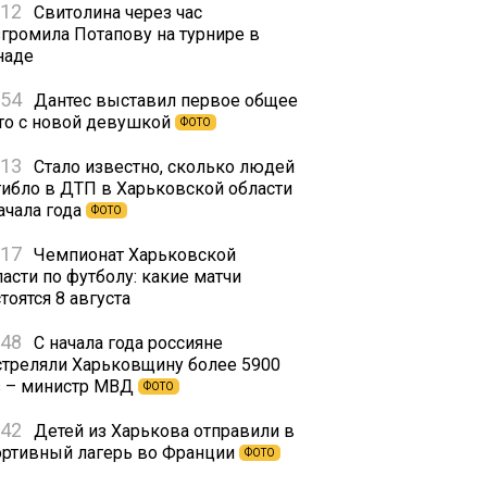
:12
Свитолина через час
згромила Потапову на турнире в
наде
:54
Дантес выставил первое общее
то с новой девушкой
ФОТО
:13
Стало известно, сколько людей
гибло в ДТП в Харьковской области
ачала года
ФОТО
:17
Чемпионат Харьковской
асти по футболу: какие матчи
тоятся 8 августа
:48
С начала года россияне
стреляли Харьковщину более 5900
з – министр МВД
ФОТО
:42
Детей из Харькова отправили в
ортивный лагерь во Франции
ФОТО