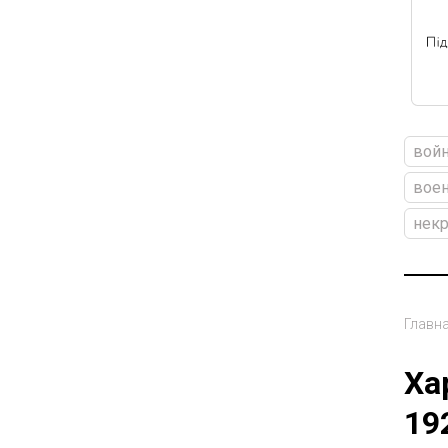
войн
вое
некр
Главн
Ха
19