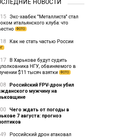
ОСЛЕДНИЕ НОВОСТИ
:15
Экс-хавбек "Металлиста" стал
оком итальянского клуба: что
вестно
ФОТО
:18
Как не стать частью России
ОГ
:17
В Харькове будут судить
дполковника НГУ, обвиняемого в
лучении $11 тысяч взятки
ФОТО
:08
Российский FPV-дрон убил
ажданского мужчину на
рьковщине
:00
Чего ждать от погоды в
рькове 7 августа: прогноз
ноптиков
:49
Российский дрон атаковал