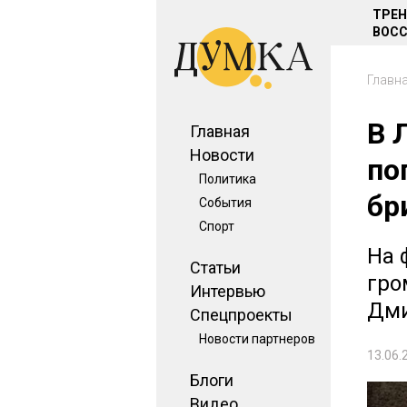
ТРЕ
ВОСС
Главн
В 
Главная
Новости
по
Политика
бр
События
Спорт
На 
Статьи
гро
Интервью
Дми
Спецпроекты
Новости партнеров
13.06.
Блоги
Видео