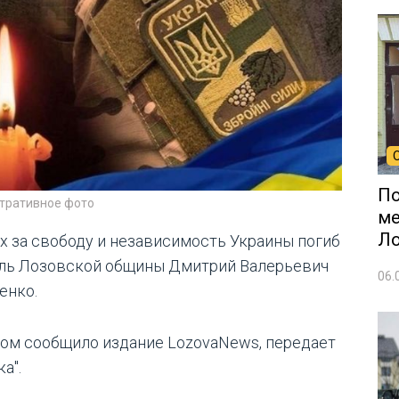
По
тративное фото
ме
Л
ях за свободу и независимость Украины погиб
ль Лозовской общины Дмитрий Валерьевич
06.
енко.
том сообщило издание LozovaNews, передает
а".