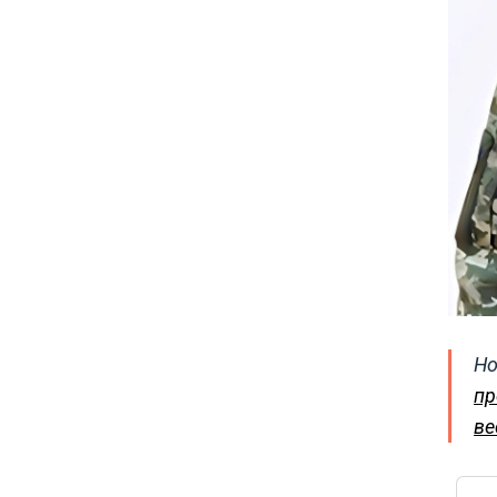
Но
пр
ве