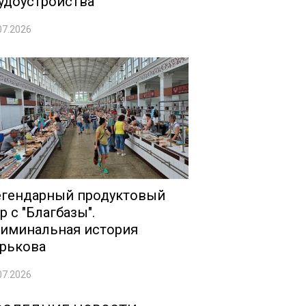
удоустройства
07.2026
гендарный продуктовый
р с "Благбазы".
иминальная история
рькова
07.2026