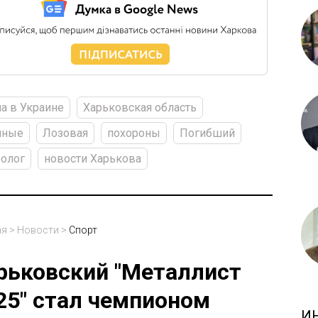
а в Украине
Харьковская область
нные
Лозовая
похороны
Погибший
олог
новости Харькова
ая
>
Новости
>
Спорт
рьковский "Металлист
25" стал чемпионом
И