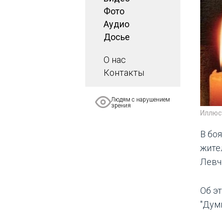
Фото
Аудио
Досье
О нас
Контакты
Людям с нарушением
зрения
Иллюс
В бо
жите
Левч
Об э
"Думк