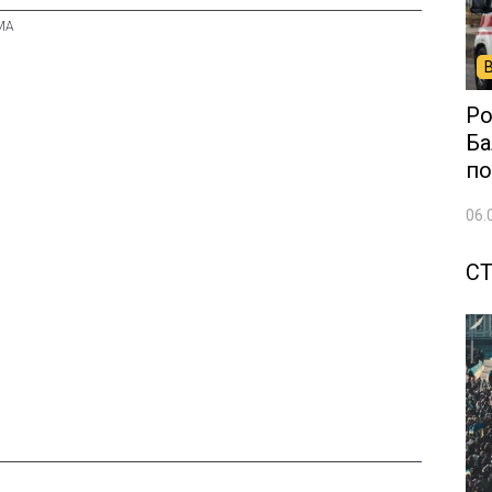
Ро
Ба
по
06.
С