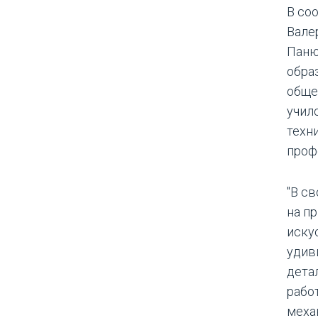
В со
Вале
Паню
обра
обще
учил
техн
проф
"В с
на п
иску
удив
дета
рабо
меха