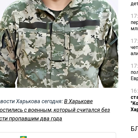
де
17
пе
мл
17
че
ал
17
по
Ев
16
ст
вости Харькова сегодня:
В Харькове
"К
остились с военным, который считался без
Ха
сти пропавшим два года
Б