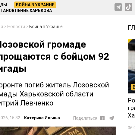
НДЫ
ВОЙНА В УКРАИНЕ
ТАНОВЛЕНИЕ ХАРЬКОВА
ая
>
Новости
>
Война в Украине
Г
Лозовской громаде
прощаются с бойцом 92
игады
фронте погиб житель Лозовской
мады Харьковской области
Ро
трий Левченко
гр
Ха
2026, 15:32
Катерина Ильина
Поделиться
06.