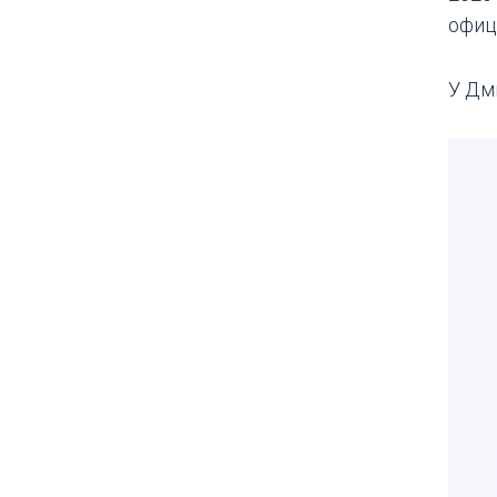
офиц
У Дми