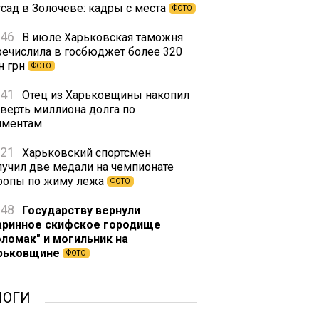
тсад в Золочеве: кадры с места
ФОТО
:46
В июле Харьковская таможня
речислила в госбюджет более 320
н грн
ФОТО
:41
Отец из Харьковщины накопил
тверть миллиона долга по
иментам
:21
Харьковский спортсмен
лучил две медали на чемпионате
ропы по жиму лежа
ФОТО
:48
Государству вернули
аринное скифское городище
оломак" и могильник на
рьковщине
ФОТО
ЛОГИ