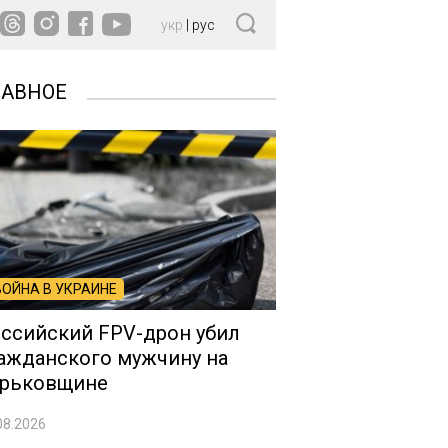
укр
|
рус
ЛАВНОЕ
ВОЙНА В УКРАИНЕ
ссийский FPV-дрон убил
ажданского мужчину на
рьковщине
08.2026