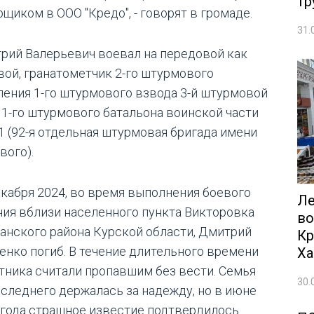
тр
рщиком в ООО "Кредо", - говорят в громаде.
31.
рий Валерьевич воевал на передовой как
вой, гранатометчик 2-го штурмового
ления 1-го штурмового взвода 3-й штурмовой
 1-го штурмового батальона воинской части
1 (92-я отдельная штурмовая бригада имени
вого).
екабря 2024, во время выполнения боевого
Ле
ния вблизи населенного пункта Викторовка
во
анского района Курской области, Дмитрий
Кр
енко погиб. В течение длительного времени
Ха
тника считали пропавшим без вести. Семья
30.
оследнего держалась за надежду, но в июне
 года страшное известие подтвердилось