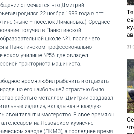
общении отмечается, что Дмитрий
Тя
рьевич родился 22 ноября 1983 года в пгт
св
тино (ныне – поселок Лимановка). Среднее
ку
зование получил в Панютинской
ав
образовательной школе №1, после чего
ся в Панютинском профессионально-
31.
ическом училище №56, где овладел
ессией тракториста-машиниста.
вободное время любил рыбачить и отдыхать
рироде, но его наибольшей страстью было
сство работы с металлом. Дмитрий создавал
ительные изделия, вкладывая в каждую
ль свой талант и мастерство. В свое время он
Се
тал слесарем на Лозовском кузнечно-
чт
ническом заводе (ЛКМЗ), а последнее время