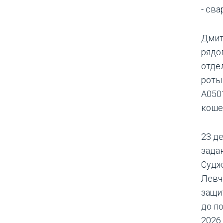
- сва
Дмит
рядо
отде
роты
А050
коше
23 д
зада
Судж
Левч
защи
до п
2026