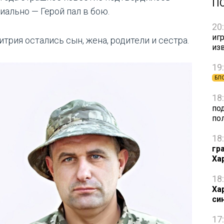
П
иально — Герой пал в бою.
20
игр
трия остались сын, жена, родители и сестра.
из
19
БЛ
18
по
по
18
гр
Ха
18
Ха
си
17