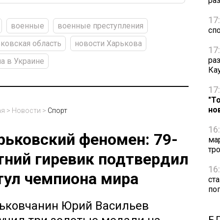
ра
17
военные
военные преступления
сп
ковская область
новости Харькова
17
ра
а в Украине
Ка
17
"Т
но
ая
>
Новости
>
Спорт
16
рьковский феномен: 79-
ма
тр
тний гиревик подтвердил
16
тул чемпиона мира
ст
по
ьковчанин Юрий Васильев