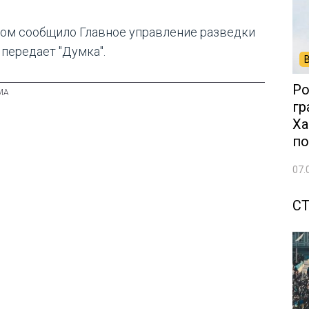
том сообщило Главное управление разведки
 передает "Думка".
Ро
гр
Ха
по
07.
С