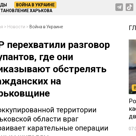
НДЫ
ВОЙНА В УКРАИНЕ
ТАНОВЛЕНИЕ ХАРЬКОВА
ая
>
Новости
>
Война в Украине
Г
Р перехватили разговор
упантов, где они
иказывают обстрелять
ажданских на
рьковщине
Ро
ка
оккупированной территории
дв
ьковской области враг
раивает карательные операции
07.