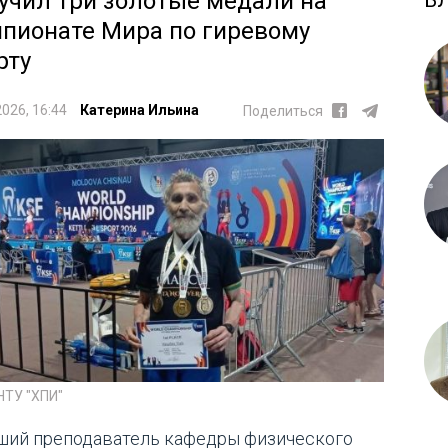
учил три золотые медали на
Б
пионате Мира по гиревому
рту
2026, 16:44
Катерина Ильина
Поделиться
НТУ "ХПИ"
ший преподаватель кафедры физического