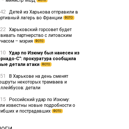
з – министр МВД
ФОТО
:42
Детей из Харькова отправили в
ортивный лагерь во Франции
ФОТО
:22
Харьковский горсовет будет
звивать партнерство с литовским
унасом – мэрия
ФОТО
:10
Удар по Изюму был нанесен из
орнадо-С": прокуратура сообщила
вые детали атаки
ФОТО
:51
В Харькове на день сменят
ршруты некоторых трамваев и
оллейбусов: детали
:15
Российский удар по Изюму:
али известны новые подробности о
гибших и пострадавших
ФОТО