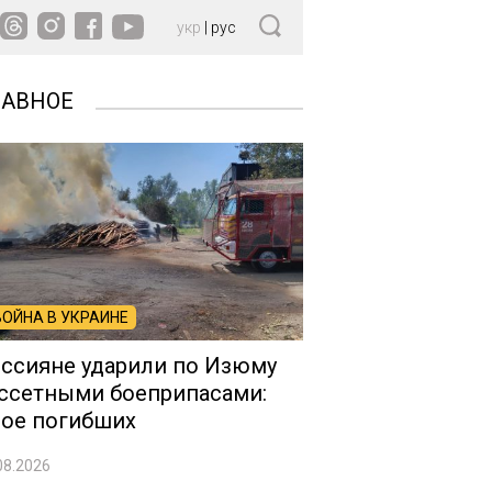
укр
|
рус
ЛАВНОЕ
ВОЙНА В УКРАИНЕ
ссияне ударили по Изюму
ссетными боеприпасами:
ое погибших
08.2026