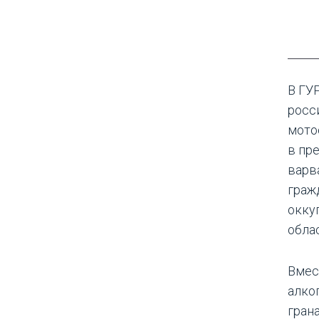
В ГУ
росс
мото
в пр
варв
граж
окку
обла
Вмес
алко
гран