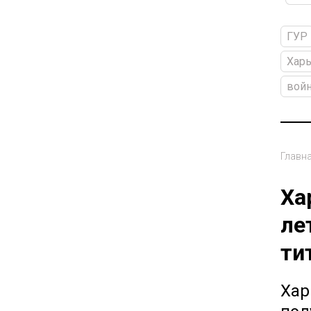
ГУР
Харь
войн
Главн
Ха
ле
ти
Хар