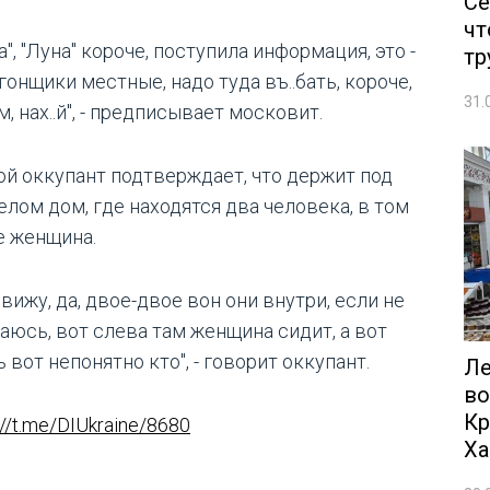
Се
чт
", "Луна" короче, поступила информация, это -
тр
онщики местные, надо туда въ..бать, короче,
31.
, нах..й", - предписывает московит.
ой оккупант подтверждает, что держит под
елом дом, где находятся два человека, в том
е женщина.
 вижу, да, двое-двое вон они внутри, если не
аюсь, вот слева там женщина сидит, а вот
 вот непонятно кто", - говорит оккупант.
Ле
во
Кр
://t.me/DIUkraine/8680
Ха