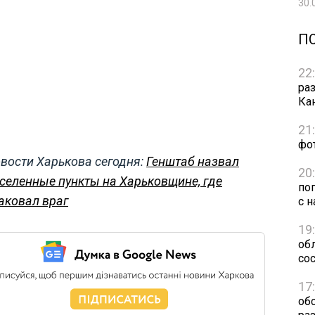
30.
П
22
ра
Ка
21
фо
вости Харькова сегодня:
Генштаб назвал
20
селенные пункты на Харьковщине, где
по
аковал враг
с н
19
обл
сос
17
об