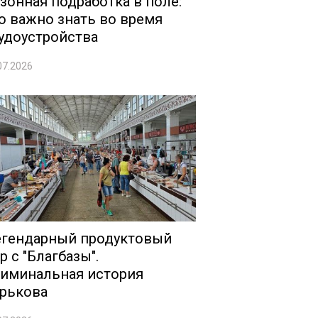
зонная подработка в поле:
о важно знать во время
удоустройства
07.2026
гендарный продуктовый
р с "Благбазы".
иминальная история
рькова