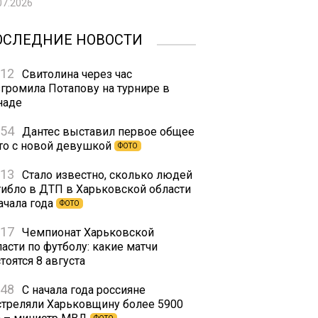
07.2026
ОСЛЕДНИЕ НОВОСТИ
:12
Свитолина через час
згромила Потапову на турнире в
наде
:54
Дантес выставил первое общее
то с новой девушкой
ФОТО
:13
Стало известно, сколько людей
гибло в ДТП в Харьковской области
ачала года
ФОТО
:17
Чемпионат Харьковской
асти по футболу: какие матчи
тоятся 8 августа
:48
С начала года россияне
стреляли Харьковщину более 5900