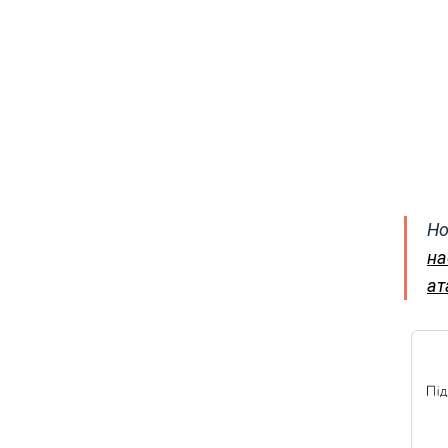
Но
на
ат