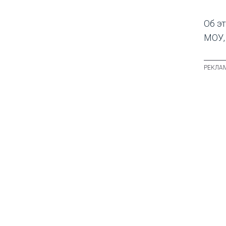
Об э
МОУ,