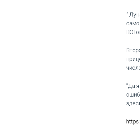
"
Луна
самог
ВОГом
Втор
приц
числ
"Да я
ошиб
здесь
https