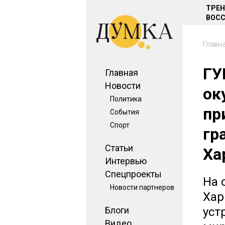
ТРЕ
ВОСС
Главн
ГУ
Главная
Новости
ок
Политика
пр
События
Спорт
гр
Статьи
Ха
Интервью
Спецпроекты
На 
Новости партнеров
Хар
Блоги
уст
Видео