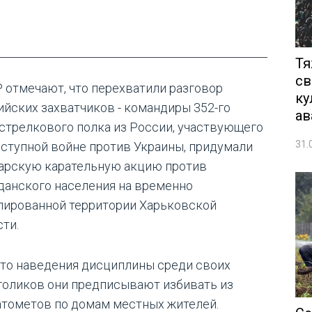
Тя
св
Р отмечают, что перехватили разговор
ку
ийских захватчиков - командиры 352-го
ав
стрелкового полка из России, участвующего
31.
еступной войне против Украины, придумали
арскую карательную акцию против
данского населения на временно
пированной территории Харьковской
сти.
то наведения дисциплины среди своих
голиков они предписывают избивать из
атометов по домам местных жителей.