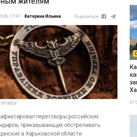
ным жителям
2026, 17:47
Катерина Ильина
Поделиться
Ка
ка
за
Ха
07.
 ГУР МОУ
зафиксировал переговоры российских
ндиров, приказывающих обстреливать
данских в Харьковской области.