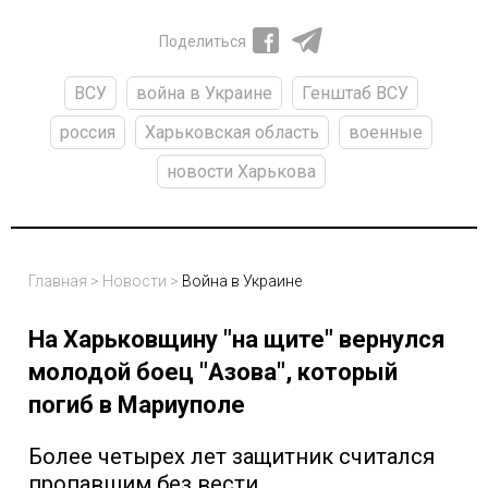
Поделиться
ВСУ
война в Украине
Генштаб ВСУ
россия
Харьковская область
военные
новости Харькова
Главная
>
Новости
>
Война в Украине
На Харьковщину "на щите" вернулся
молодой боец "Азова", который
погиб в Мариуполе
Более четырех лет защитник считался
пропавшим без вести