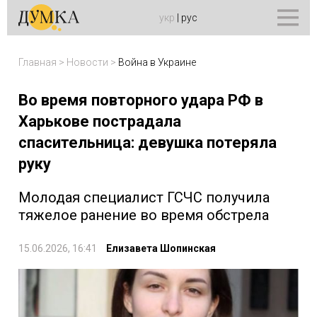
укр
|
рус
Главная
>
Новости
>
Война в Украине
Во время повторного удара РФ в
Харькове пострадала
спасительница: девушка потеряла
руку
Молодая специалист ГСЧС получила
тяжелое ранение во время обстрела
15.06.2026, 16:41
Елизавета Шопинская