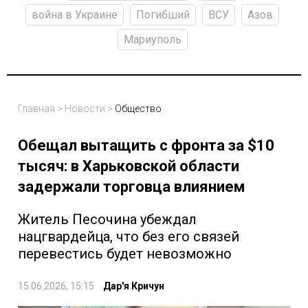
война в Украине
Погибший
ВСУ
Азов
Мариуполь
Главная
>
Новости
>
Общество
Обещал вытащить с фронта за $10
тысяч: в Харьковской области
задержали торговца влиянием
Житель Песочина убеждал
нацгвардейца, что без его связей
перевестись будет невозможно
15.06.2026, 15:15
Дар'я Кричун