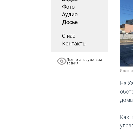
Фото
Аудио
Досье
О нас
Контакты
Людям с нарушением
зрения
Иллюс
На Х
обст
дома
Как 
упра