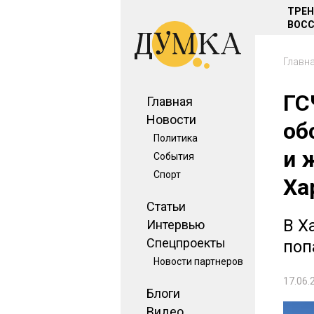
ТРЕ
ВОСС
Главн
ГС
Главная
Новости
об
Политика
и 
События
Спорт
Ха
Статьи
В Х
Интервью
Спецпроекты
поп
Новости партнеров
17.06.
Блоги
Видео