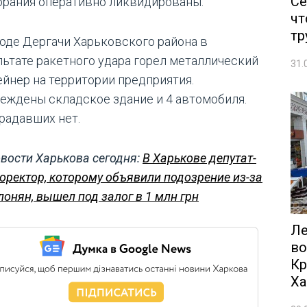
Се
орания оперативно ликвидированы.
чт
тр
роде Дергачи Харьковского района в
льтате ракетного удара горел металлический
31.
ейнер на территории предприятия.
еждены складское здание и 4 автомобиля.
радавших нет.
вости Харькова сегодня:
В Харькове депутат-
оректор, которому объявили подозрение из-за
лонян, вышел под залог в 1 млн грн
Ле
во
Кр
Ха