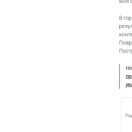
возг
В го
резу
конт
Повр
Пост
Но
пр
ук