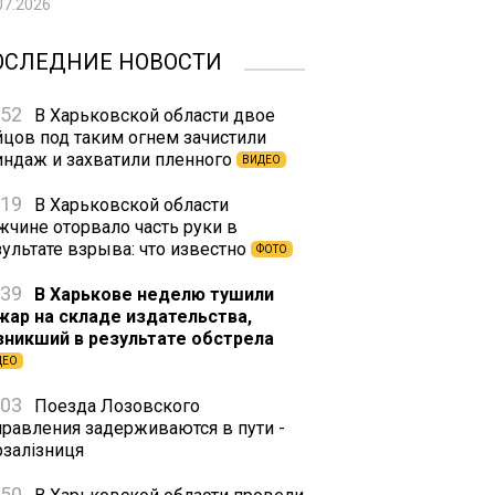
07.2026
ОСЛЕДНИЕ НОВОСТИ
:52
В Харьковской области двое
йцов под таким огнем зачистили
индаж и захватили пленного
ВИДЕО
:19
В Харьковской области
жчине оторвало часть руки в
зультате взрыва: что известно
ФОТО
:39
В Харькове неделю тушили
жар на складе издательства,
зникший в результате обстрела
ДЕО
:03
Поезда Лозовского
правления задерживаются в пути -
рзалізниця
:50