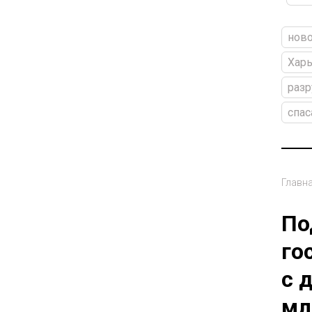
ново
Хар
раз
спас
Главн
По
го
с 
мл