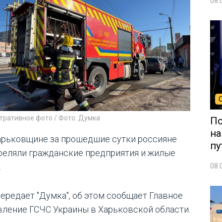
08.
тративное фото / Фото: Думка
По
на
арьковщине за прошедшие сутки россияне
пу
реляли гражданские предприятия и жилые
.
08.
передает "Думка", об этом сообщает Главное
вление ГСЧС Украины в Харьковской области.