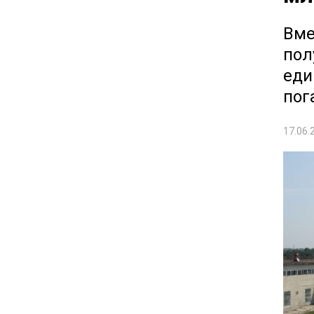
Вме
пол
еди
пог
17.06.