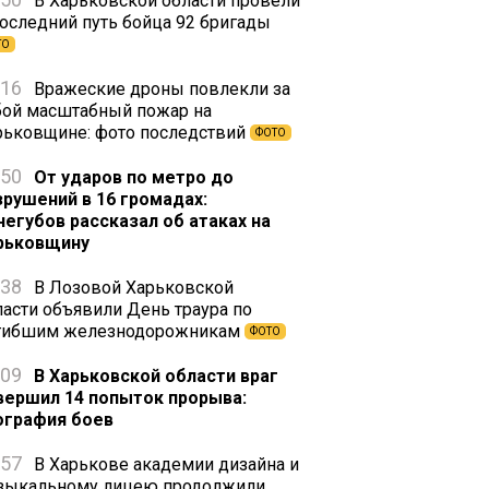
В Харьковской области провели
последний путь бойца 92 бригады
ТО
:16
Вражеские дроны повлекли за
бой масштабный пожар на
рьковщине: фото последствий
ФОТО
:50
От ударов по метро до
зрушений в 16 громадах:
негубов рассказал об атаках на
рьковщину
:38
В Лозовой Харьковской
ласти объявили День траура по
гибшим железнодорожникам
ФОТО
:09
В Харьковской области враг
вершил 14 попыток прорыва:
ография боев
:57
В Харькове академии дизайна и
зыкальному лицею продолжили