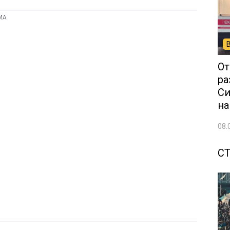
От
ра
Си
на
08.
С