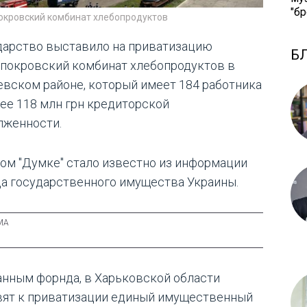
"бр
окровский комбинат хлебопродуктов
дарство выставило на приватизацию
Б
покровский комбинат хлебопродуктов в
евском районе, который имеет 184 работника
лее 118 млн грн кредиторской
лженности.
том "Думке" стало известно из информации
а государственного имущества Украины.
анным форнда, в Харьковской области
вят к приватизации единый имущественный