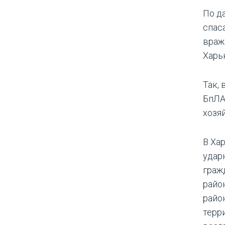
По д
спас
враж
Харь
Так,
БпЛА
хозя
В Ха
удар
граж
райо
райо
терр