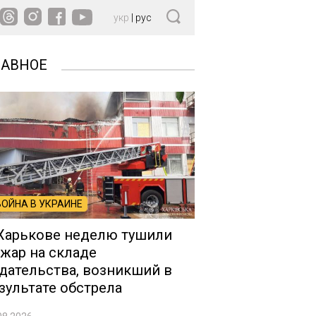
укр
|
рус
ЛАВНОЕ
ВОЙНА В УКРАИНЕ
Харькове неделю тушили
жар на складе
дательства, возникший в
зультате обстрела