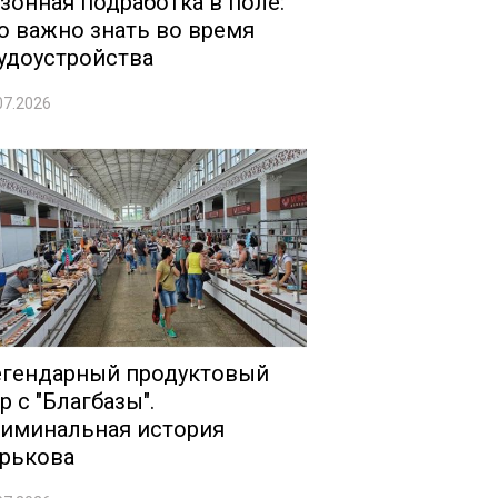
зонная подработка в поле:
о важно знать во время
удоустройства
07.2026
гендарный продуктовый
р с "Благбазы".
иминальная история
рькова