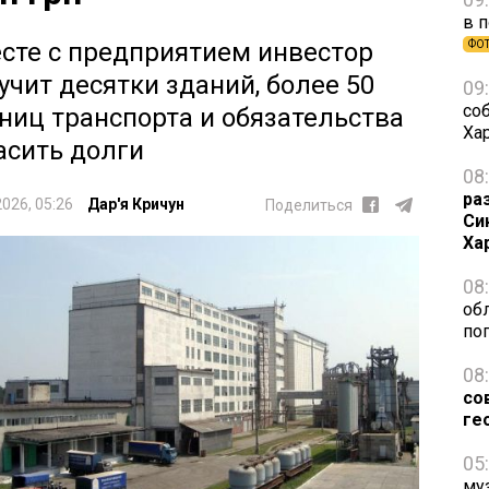
в 
сте с предприятием инвестор
ФО
учит десятки зданий, более 50
09
со
ниц транспорта и обязательства
Ха
асить долги
08
ра
2026, 05:26
Дар'я Кричун
Поделиться
Си
Ха
08
об
по
08
со
ге
05
му