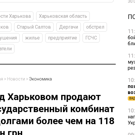
30.
П
сти Харькова
Харьковская область
ьков
Старый Салтов
Дергачи
обстрел
11
бо
рушения
жилье
предприятие
ГСЧС
бл
атели
11
му
ре
ая
>
Новости
>
Экономика
10
по
во
д Харьковом продают
ВИ
сударственный комбинат
10
на
долгами более чем на 118
Ук
н грн
09