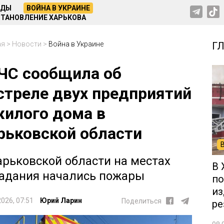
НДЫ
ВОЙНА В УКРАИНЕ
ТАНОВЛЕНИЕ ХАРЬКОВА
ая
>
Новости
>
Война в Украине
Г
ЧС сообщила об
стреле двух предприятий
жилого дома в
рьковской области
арьковской области на местах
В 
адания начались пожары
по
из
2026, 07:51
Юрий Ларин
Поделиться
ре