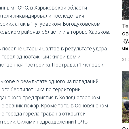
анным ГСЧС, в Харьковской области
атели ликвидировали последствия
еских атак в Чугуевском, Богодуховском,
Тя
ковском районах области и в городе Харьков.
св
ку
ав
 в поселке Старый Салтов в результате удара
 горел одноэтажный жилой дом и
31.
йственная постройка. Пострадал 1 человек.
рькове в результате одного из попаданий
ного беспилотника по территории
данского предприятия в Холодногорском
не возник пожар. Кроме того, в Основянском
не города горела трава на открытой
итории. Силами подразделений ГСЧС