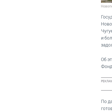
Новоп
Госу
Ново
Чугу
и бо
задо
Об э
Фонд
По д
гото