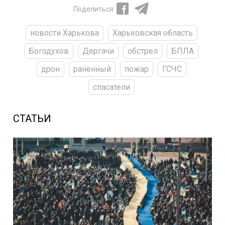
Поделиться
новости Харькова
Харьковская область
Богодухов
Дергачи
обстрел
БПЛА
дрон
раненный
пожар
ГСЧС
спасатели
СТАТЬИ