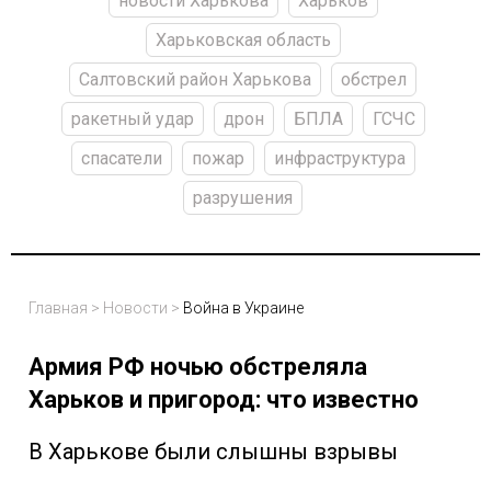
новости Харькова
Харьков
Харьковская область
Салтовский район Харькова
обстрел
ракетный удар
дрон
БПЛА
ГСЧС
спасатели
пожар
инфраструктура
разрушения
Главная
>
Новости
>
Война в Украине
Армия РФ ночью обстреляла
Харьков и пригород: что известно
В Харькове были слышны взрывы