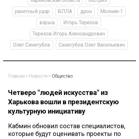
Харьковская область
обстрел
ракетный удар
БПЛА
дрон
Молния-1
взрыв
Игорь Терехов
Терехов Игорь Александрович
Олег Синегубов
Синегубов Олег Васильевич
Главная
>
Новости
>
Общество
Четверо "людей искусства" из
Харькова вошли в президентскую
культурную инициативу
Кабмин обновил состав специалистов,
которые будут оценивать проекты по