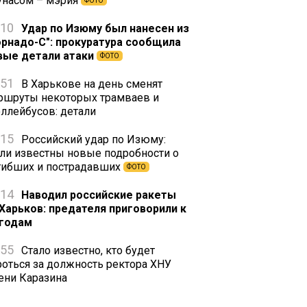
унасом – мэрия
ФОТО
:10
Удар по Изюму был нанесен из
орнадо-С": прокуратура сообщила
вые детали атаки
ФОТО
:51
В Харькове на день сменят
ршруты некоторых трамваев и
оллейбусов: детали
:15
Российский удар по Изюму:
али известны новые подробности о
гибших и пострадавших
ФОТО
:14
Наводил российские ракеты
 Харьков: предателя приговорили к
 годам
:55
Стало известно, кто будет
роться за должность ректора ХНУ
ени Каразина