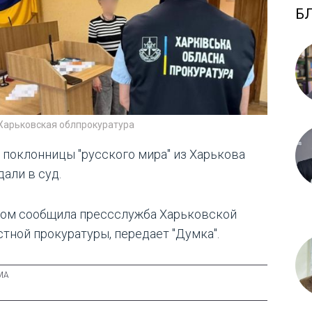
Б
 Харьковская облпрокуратура
 поклонницы "русского мира" из Харькова
али в суд.
том сообщила прессслужба Харьковской
стной прокуратуры, передает "Думка".