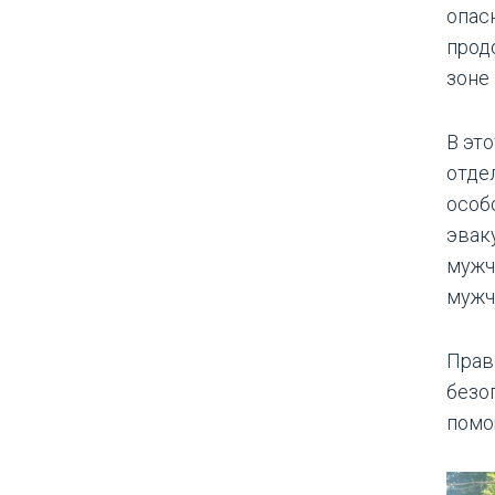
опас
прод
зоне
В эт
отде
особ
эвак
мужч
мужч
Прав
безо
помо