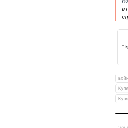
Но
в 
ст
войн
Куп
Куп
Главн