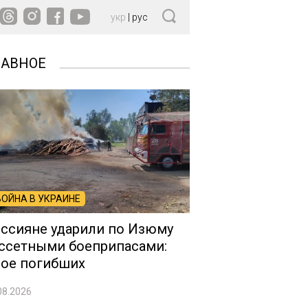
укр
|
рус
ЛАВНОЕ
ВОЙНА В УКРАИНЕ
ссияне ударили по Изюму
ссетными боеприпасами:
ое погибших
08.2026