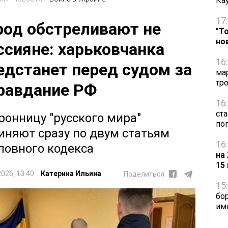
Ка
17
род обстреливают не
"Т
но
ссияне: харьковчанка
16
едстанет перед судом за
ма
тр
равдание РФ
16
ст
ронницу "русского мира"
по
иняют сразу по двум статьям
16
ловного кодекса
на
15
2026, 13:40
Катерина Ильина
Поделиться
15
бо
им