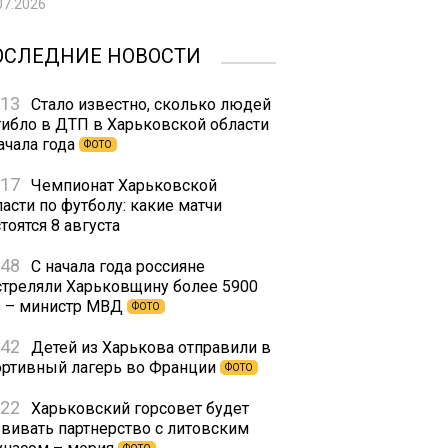
07.2026
ОСЛЕДНИЕ НОВОСТИ
:13
Стало известно, сколько людей
гибло в ДТП в Харьковской области
ачала года
ФОТО
:17
Чемпионат Харьковской
асти по футболу: какие матчи
тоятся 8 августа
:48
С начала года россияне
стреляли Харьковщину более 5900
з – министр МВД
ФОТО
:42
Детей из Харькова отправили в
ортивный лагерь во Франции
ФОТО
:22
Харьковский горсовет будет
звивать партнерство с литовским