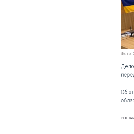
Фото:
Дело
перед
Об э
обла