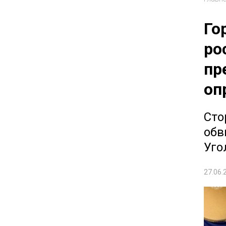
Го
ро
пр
оп
Сто
обв
Уго
27.06.