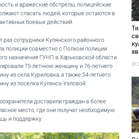
ность и вражеские обстрелы, полицейские
олжают спасать людей, которые остаются в
 активных боевых действий.
Тя
св
от раз сотрудники Купянского районного
ку
ла полиции совместно с Полком полиции
ав
ого назначения ГУНП в Харьковской области
31.
уировали 75-летнюю женщину и 76-летнего
ину из села Куриловка, а также 54-летнего
ину из поселка Купянск-Узловой.
оохранители доставили граждан в более
пасное место, где они получат необходимую
щь и поддержку.