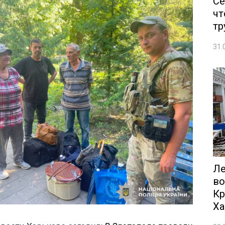
Се
чт
тр
31.
Ле
во
Кр
Ха