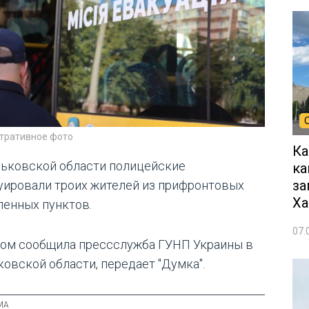
тративное фото
Ка
рьковской области полицейские
ка
за
уировали троих жителей из прифронтовых
Ха
ленных пунктов.
07.
том сообщила прессслужба ГУНП Украины в
ковской области, передает "Думка".