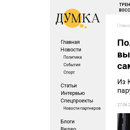
ТРЕ
ВОСС
Главн
По
Главная
Новости
вы
Политика
са
События
Спорт
Из 
Статьи
пар
Интервью
Спецпроекты
27.06.
Новости партнеров
Блоги
Видео