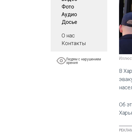
Фото
Аудио
Досье
О нас
Контакты
Иллюс
Людям с нарушением
зрения
В Ха
эвак
насе
Об э
Харь