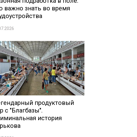
зонная подработка в поле:
о важно знать во время
удоустройства
07.2026
гендарный продуктовый
р с "Благбазы".
иминальная история
рькова