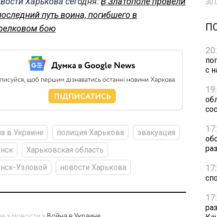
вости Харькова сегодня:
В Златополе провели
30.
последний путь воина, погибшего в
П
релковом бою
20
по
с н
19
обл
сос
17
а в Украине
полиция Харькова
эвакуация
об
ра
янск
Харьковская область
17
янск-Узловой
новости Харькова
сп
17
ра
ая
>
Новости
>
Война в Украине