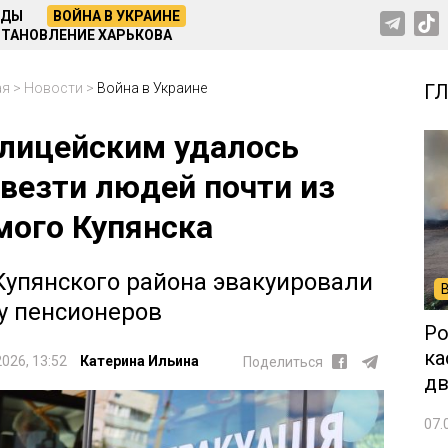
НДЫ
ВОЙНА В УКРАИНЕ
ТАНОВЛЕНИЕ ХАРЬКОВА
ая
>
Новости
>
Война в Украине
Г
лицейским удалось
везти людей почти из
мого Купянска
Купянского района эвакуировали
у пенсионеров
Ро
ка
2026, 13:52
Катерина Ильина
Поделиться
дв
07.